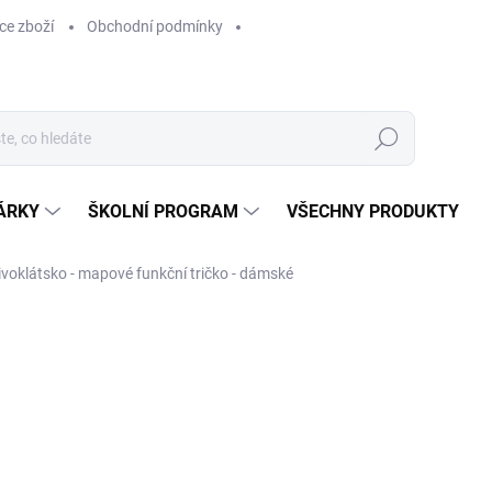
ce zboží
Obchodní podmínky
Hledat
ÁRKY
ŠKOLNÍ PROGRAM
VŠECHNY PRODUKTY
voklátsko - mapové funkční tričko - dámské
ocení
680 Kč
562 Kč bez DPH