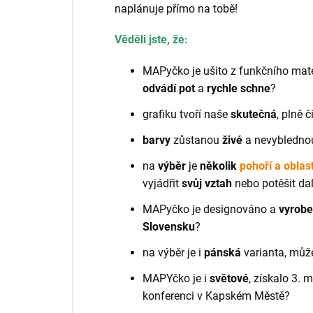
naplánuje přímo na tobě!
Věděli jste, že:
MAPyčko je ušito z funkčního mate
odvádí pot
a
rychle schne
?
grafiku tvoří naše
skutečná
, plně č
barvy
zůstanou
živé
a nevyblednou
na
výběr
je
několik
pohoří a oblast
vyjádřit
svůj vztah
nebo potěšit dal
MAPyčko je designováno a
vyrob
Slovensku
?
na výběr je i
pánská
varianta, můž
MAPYčko je i
světové
, získalo 3. 
konferenci v Kapském Městě?