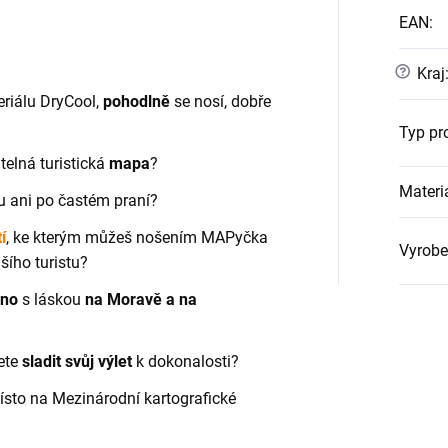
EAN
:
?
Kraj
riálu DryCool,
pohodlně
se nosí, dobře
Typ pr
itelná turistická
mapa
?
Materi
 ani po častém praní?
í
, ke kterým můžeš nošením MAPyčka
Vyrobe
šího turistu?
eno
s láskou
na Moravě a na
ete
sladit svůj výlet
k dokonalosti?
místo na Mezinárodní kartografické