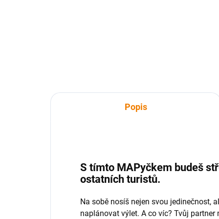
680 Kč
31
562 Kč bez DPH
256
Detail
Popis
S tímto MAPyčkem budeš stř
ostatních turistů.
Na sobě nosíš nejen svou jedinečnost, al
naplánovat výlet. A co víc? Tvůj partner 