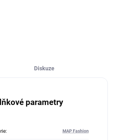
389 Kč
321 Kč bez DPH
Do košíku
Diskuze
lňkové parametry
rie
:
MAP Fashion