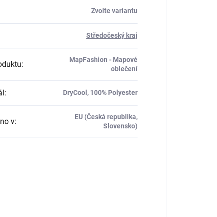
Zvolte variantu
:
Středočeský kraj
MapFashion - Mapové
oduktu
:
oblečení
ál
:
DryCool, 100% Polyester
EU (Česká republika,
no v
:
Slovensko)