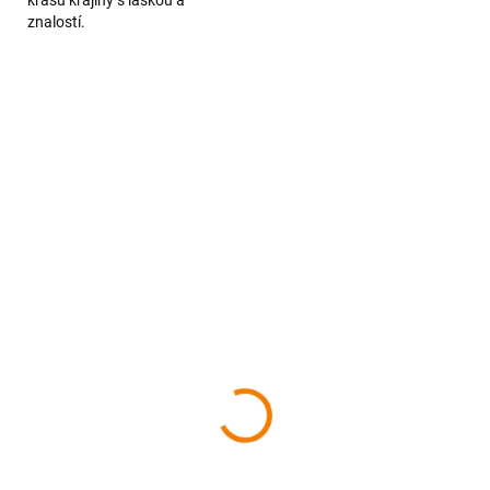
krásu krajiny s láskou a
znalostí.
SKLADEM
SKL
pový funkční šátek -
MAPelenka Česká
Pfuša - různé
Kanada - čelenka s
istické mapy
turistickou mapou