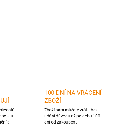
cesko.cz/funkcni-tricka-mapycka/
dejte do košíku, a když to uděláte, automaticky se
.
e nechce ztrácet v davu
, chce být unikátní a
jnu, Křivoklátu a okolní krajině
.
ZEPTAT SE
HLÍDAT
100 DNÍ NA VRÁCENÍ
RUJÍ
ZBOŽÍ
skvostů
Zboží nám můžete vrátit bez
apy – u
udání důvodu až po dobu 100
mění a
dní od zakoupení.