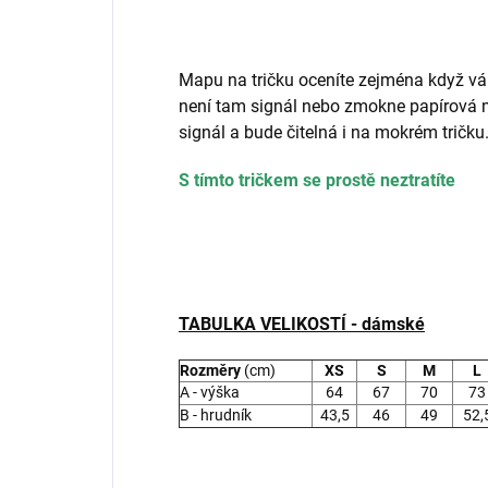
Mapu na tričku oceníte zejména když vá
není tam signál nebo zmokne papírová
signál a bude čitelná i na mokrém tričku
S tímto tričkem se prostě neztratíte
TABULKA VELIKOSTÍ - dámské
Rozměry
(cm)
XS
S
M
L
A - výška
64
67
70
73
B - hrudník
43,5
46
49
52,