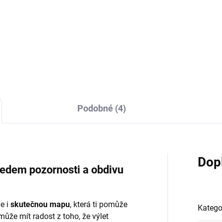
0 Kč
225 Kč
 Kč bez DPH
186 Kč bez DPH
Detail
Do košíku
Podobné (4)
Dop
edem pozornosti a obdivu
e i
skutečnou mapu
, která ti pomůže
Katego
může mít radost z toho, že výlet