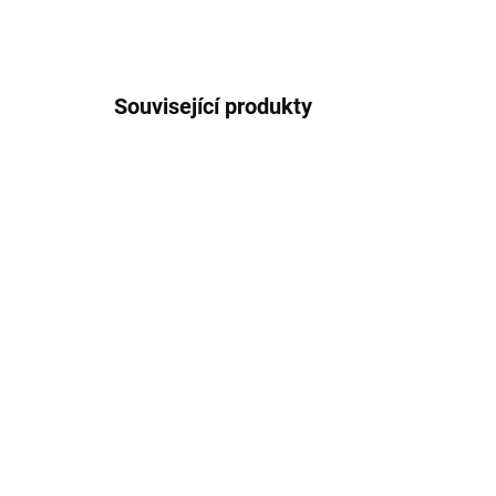
Související produkty
1 + 1
TIP
SKLADEM
MAPyčko Karlštejnsko,
Ma
Křivoklátsko - mapové
MA
funkční tričko - pánské
tur