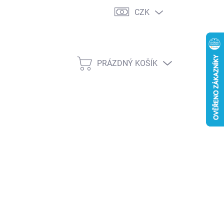
CZK
PRÁZDNÝ KOŠÍK
NÁKUPNÍ
KOŠÍK