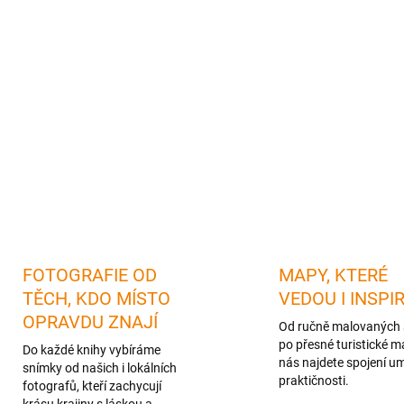
https://www.carovne-
Takže si ho prostě při
vám načte 100% sleva
Ideální
pro turistku, která s
vyjádřit
svou lásku ke Karlšte
DETAILNÍ INFORMACE
FOTOGRAFIE OD
MAPY, KTERÉ
TĚCH, KDO MÍSTO
VEDOU I INSPI
OPRAVDU ZNAJÍ
Od ručně malovaných 
po přesné turistické m
Do každé knihy vybíráme
nás najdete spojení u
snímky od našich i lokálních
praktičnosti.
fotografů, kteří zachycují