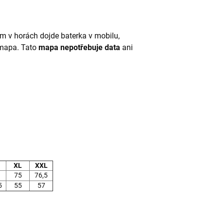
m v horách dojde baterka v mobilu,
 mapa. Tato
mapa nepotřebuje data
ani
.
XL
XXL
75
76,5
5
55
57