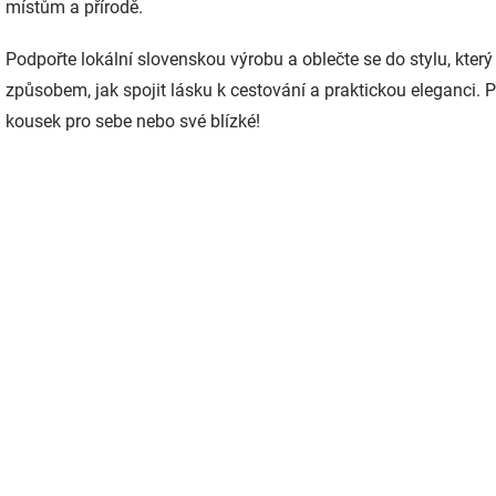
v
místům a přírodě.
ý
p
Podpořte lokální slovenskou výrobu a oblečte se do stylu, kte
i
s
způsobem, jak spojit lásku k cestování a praktickou eleganci. 
u
kousek pro sebe nebo své blízké!