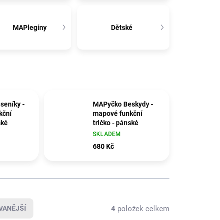
MAPlegíny
Dětské
seníky -
MAPyčko Beskydy -
kční
mapové funkční
ské
tričko - pánské
SKLADEM
680 Kč
4
položek celkem
VANĚJŠÍ