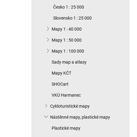
n
Česko 1 : 25 000
í
p
Slovensko 1 : 25 000
a
n
Mapy 1 : 40 000
e
Mapy 1 : 50 000
l
Mapy 1 : 100 000
Sady map a atlasy
Mapy KČT
SHOCart
VKÚ Harmanec
Cykloturistické mapy
Nástěnné mapy, plastické mapy
Plastické mapy