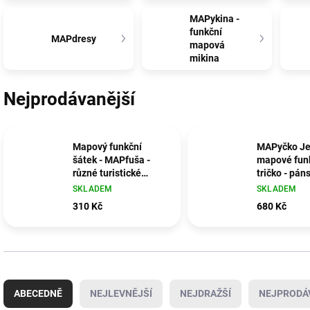
MAPykina -
funkční
MAPdresy
mapová
mikina
Nejprodávanější
Mapový funkční
MAPyčko Je
šátek - MAPfuša -
mapové fun
různé turistické
tričko - pán
mapy
SKLADEM
SKLADEM
310 Kč
680 Kč
Ř
a
ABECEDNĚ
NEJLEVNĚJŠÍ
NEJDRAŽŠÍ
NEJPRODÁ
z