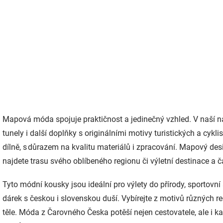
562 Kč bez DPH
Detail
O
v
Mapová móda spojuje praktičnost a jedinečný vzhled. V naší nab
l
á
tunely i další doplňky s originálními motivy turistických a cyk
d
dílně, s důrazem na kvalitu materiálů i zpracování. Mapový de
a
c
najdete trasu svého oblíbeného regionu či výletní destinace a 
í
p
Tyto módní kousky jsou ideální pro výlety do přírody, sportovní
r
v
dárek s českou i slovenskou duší. Vybírejte z motivů různých re
k
těle. Móda z Čarovného Česka potěší nejen cestovatele, ale i 
y