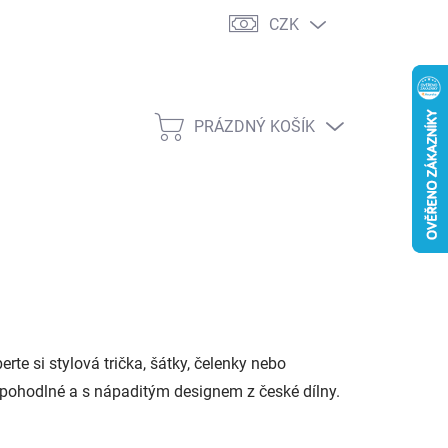
CZK
PRÁZDNÝ KOŠÍK
NÁKUPNÍ
KOŠÍK
te si stylová trička, šátky, čelenky nebo
, pohodlné a s nápaditým designem z české dílny.