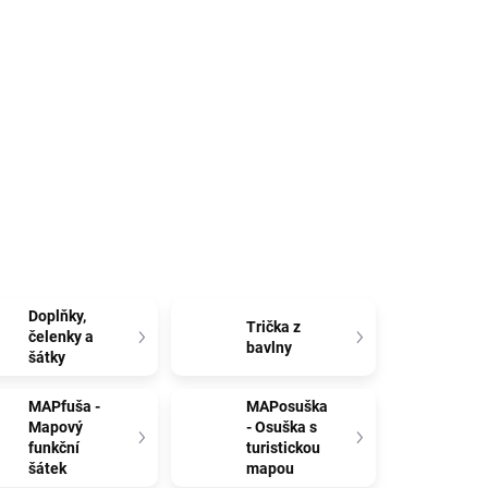
Doplňky,
Trička z
čelenky a
bavlny
šátky
MAPfuša -
MAPosuška
Mapový
- Osuška s
funkční
turistickou
šátek
mapou