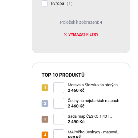
Evropa
1
Položek k zobrazení:
4
VYMAZAT FILTRY
TOP 10 PRODUKTŮ
Morava a Slezsko na starých
mapách - historický atlas
2 460 Kč
Moravy a Slezska (2025)
Čechy na nejstarších mapách
2 460 Kč
Sada map ČESKO 1:40T
SHOCart
2 490 Kč
MAPyčko Beskydy - mapové
funkční tričko - pánské
680 Kč