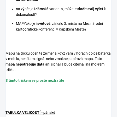
na Slovensku
?
na výběr je i
dámská
varianta, můžete
sladit svůj výlet
k
dokonalosti?
MAPYčko je i
světové
, získalo 3. místo na Mezinárodní
kartografické konferenci v Kapském Městě?
Mapu na tričku oceníte zejména když vám v horách dojde baterka
v mobilu, není tam signál nebo zmokne papírová mapa. Tato
mapa nepotřebuje data
ani signál a bude čitelná i na mokrém
tričku.
S tímto tričkem se prostě neztratíte
TABULKA VELIKOSTÍ - pánské