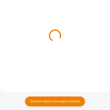
SKLADEM
SKLADEM
MAPyčko Česká Kanada
MAPelenka Česká
- mapové funkční tričko -
Kanada - čelenka s
dámské
turistickou mapou
680 Kč
225 Kč
562 Kč bez DPH
186 Kč bez DPH
Detail
Do košíku
Zobrazit všechny související produkty