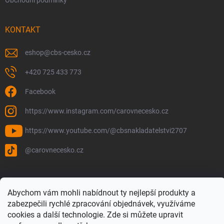
Obchodní podmínky
KONTAKT
eshop
@
cbs-cesko.cz
+420 725 433 773
Facebook
https://www.instagram.com/carovnecesko.cz
https://www.youtube.com/@cbsnakladatelstvi2707
@carovnecesko.cz
Abychom vám mohli nabídnout ty nejlepší produkty a
zabezpečili rychlé zpracování objednávek, využíváme
cookies a další technologie. Zde si můžete upravit