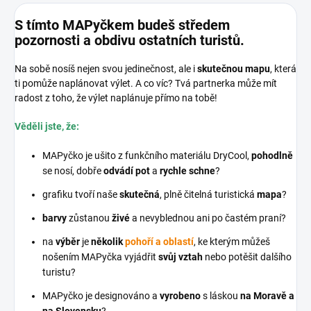
S tímto MAPyčkem budeš středem
pozornosti a obdivu ostatních turistů.
Na sobě nosíš nejen svou jedinečnost, ale i
skutečnou mapu
, která
ti pomůže naplánovat výlet. A co víc? Tvá partnerka může mít
radost z toho, že výlet naplánuje přímo na tobě!
Věděli jste, že:
MAPyčko je ušito z funkčního materiálu DryCool,
pohodlně
se nosí, dobře
odvádí pot
a
rychle schne
?
grafiku tvoří naše
skutečná
, plně čitelná turistická
mapa
?
barvy
zůstanou
živé
a nevyblednou ani po častém praní?
na
výběr
je
několik
pohoří a oblastí
, ke kterým můžeš
nošením MAPyčka vyjádřit
svůj vztah
nebo potěšit dalšího
turistu?
MAPyčko je designováno a
vyrobeno
s láskou
na Moravě a