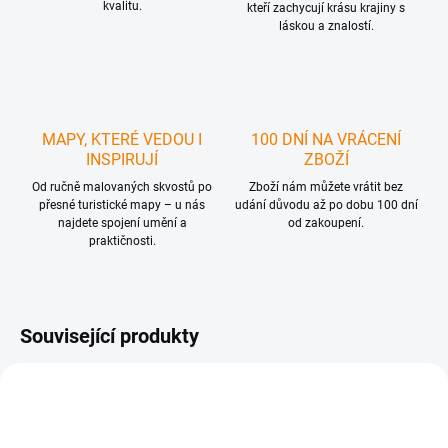
kvalitu.
kteří zachycují krásu krajiny s
láskou a znalostí.
MAPY, KTERÉ VEDOU I
100 DNÍ NA VRÁCENÍ
INSPIRUJÍ
ZBOŽÍ
Od ručně malovaných skvostů po
Zboží nám můžete vrátit bez
přesné turistické mapy – u nás
udání důvodu až po dobu 100 dní
najdete spojení umění a
od zakoupení.
praktičnosti.
Související produkty
1 + 1