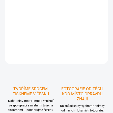
https://www.carovne-cesko.cz/funkcni-tricka-
mapycka/
Takže si ho prostě přidejte do košíku, a když to
uděláte, automaticky se vám načte 100% sleva.
Ideální
pro turistu, který se nechce ztrácet v davu
, chce být
unikátní a vyjádřit
svou lásku k České Kanadě
.
DETAILNÍ INFORMACE
ZEPTAT SE
HLÍDAT
TVOŘÍME SRDCEM,
FOTOGRAFIE OD TĚCH,
TISKNEME V ČESKU
KDO MÍSTO OPRAVDU
ZNAJÍ
Naše knihy, mapy i móda vznikají
ve spolupráci s místními tvůrci a
Do každé knihy vybíráme snímky
tiskárnami – podporujete českou
od našich i lokálních fotografů,