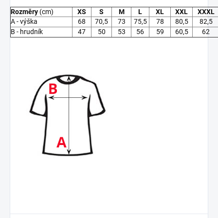
Rozměry
(cm)
XS
S
M
L
XL
XXL
XXXL
A - výška
68
70,5
73
75,5
78
80,5
82,5
B - hrudník
47
50
53
56
59
60,5
62