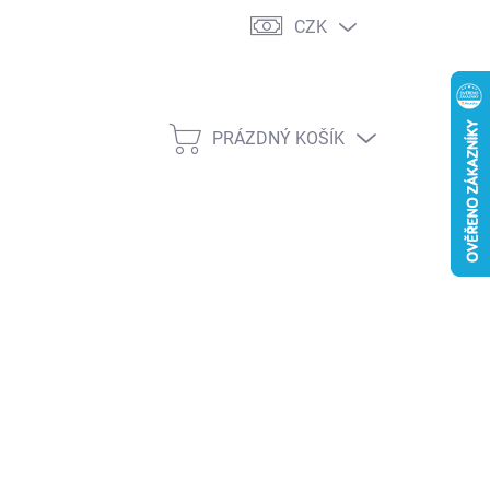
CZK
PRÁZDNÝ KOŠÍK
NÁKUPNÍ
KOŠÍK