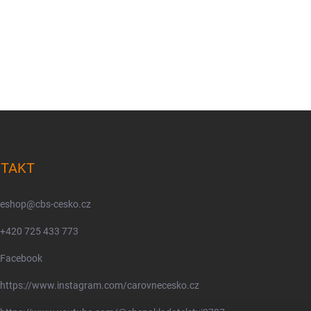
TAKT
eshop
@
cbs-cesko.cz
+420 725 433 773
Facebook
https://www.instagram.com/carovnecesko.cz