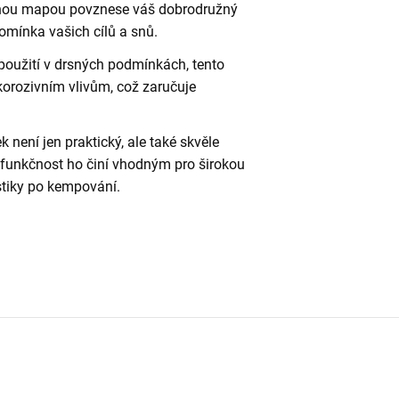
lnou mapou povznese váš dobrodružný
omínka vašich cílů a snů.
použití v drsných podmínkách, tento
korozivním vlivům, což zaručuje
není jen praktický, ale také skvěle
 funkčnost ho činí vhodným pro širokou
istiky po kempování.