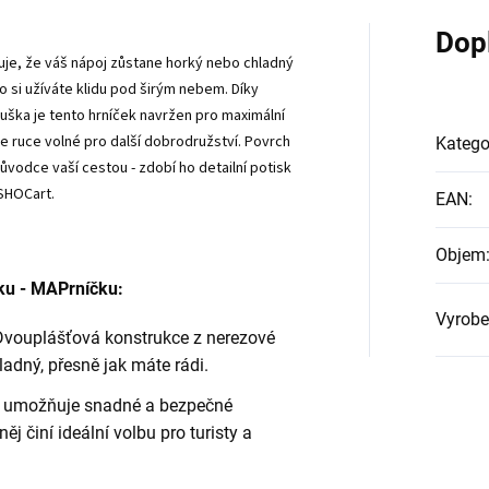
Dop
uje, že váš nápoj zůstane horký nebo chladný
o si užíváte klidu pod širým nebem. Díky
ouška je tento hrníček navržen pro maximální
e ruce volné pro další dobrodružství. Povrch
Katego
růvodce vaší cestou - zdobí ho detailní potisk
 SHOCart.
EAN
:
Objem
ku - MAPrníčku:
Vyrobe
vouplášťová konstrukce z nerezové
ladný, přesně jak máte rádi.
 umožňuje snadné a bezpečné
ěj činí ideální volbu pro turisty a