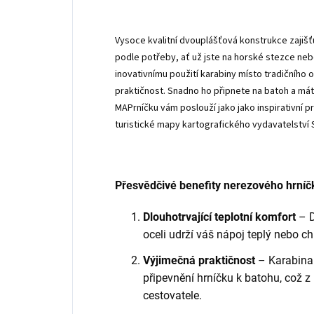
Vysoce kvalitní dvouplášťová konstrukce zajišť
podle potřeby, ať už jste na horské stezce neb
inovativnímu použití karabiny místo tradičního 
praktičnost. Snadno ho připnete na batoh a mát
MAPrníčku vám poslouží jako jako inspirativní p
turistické mapy kartografického vydavatelství
Přesvědčivé benefity nerezového hrníč
Dlouhotrvající teplotní komfort
– D
oceli udrží váš nápoj teplý nebo ch
Výjimečná praktičnost
– Karabina
připevnění hrníčku k batohu, což z n
cestovatele.