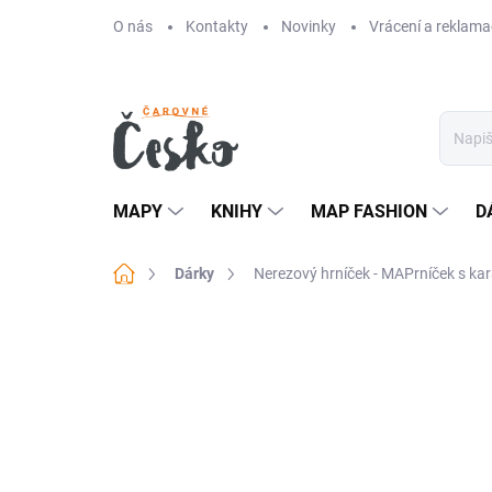
Přejít
O nás
Kontakty
Novinky
Vrácení a reklama
na
obsah
MAPY
KNIHY
MAP FASHION
D
Domů
Dárky
Nerezový hrníček - MAPrníček s ka
Neohodnoceno
Podrobnosti hodn