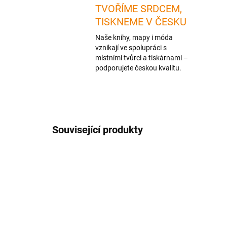
TVOŘÍME SRDCEM,
TISKNEME V ČESKU
Naše knihy, mapy i móda
vznikají ve spolupráci s
místními tvůrci a tiskárnami –
podporujete českou kvalitu.
Související produkty
1 + 1
1 + 1