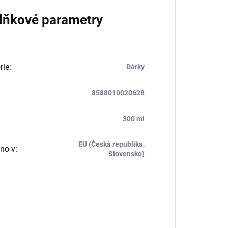
lňkové parametry
rie
:
Dárky
8588010020628
:
300 ml
EU (Česká republika,
no v
:
Slovensko)