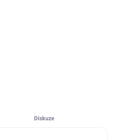
ADEM
SKLADEM
a -
MAPyčko Bílé Karpaty -
-
mapové funkční tričko -
pánské
680 Kč
562 Kč bez DPH
l
Detail
Diskuze