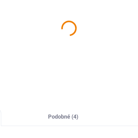
SKLADEM
SKL
Pyčko Žďárské vrchy -
MAPyčko Česká Kanad
ové funkční tričko -
mapové funkční tričko 
nské
pánské
0 Kč
680 Kč
 Kč bez DPH
562 Kč bez DPH
Detail
Detai
Podobné (4)