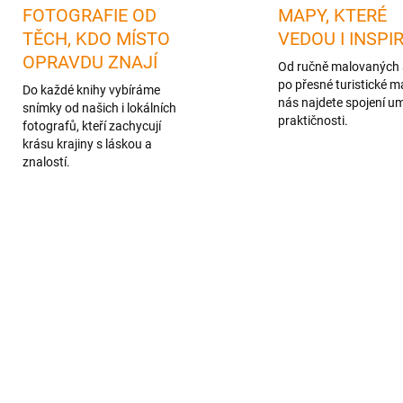
FOTOGRAFIE OD
MAPY, KTERÉ
TĚCH, KDO MÍSTO
VEDOU I INSPI
OPRAVDU ZNAJÍ
Od ručně malovaných 
po přesné turistické m
Do každé knihy vybíráme
nás najdete spojení u
snímky od našich i lokálních
praktičnosti.
fotografů, kteří zachycují
krásu krajiny s láskou a
znalostí.
1 + 1