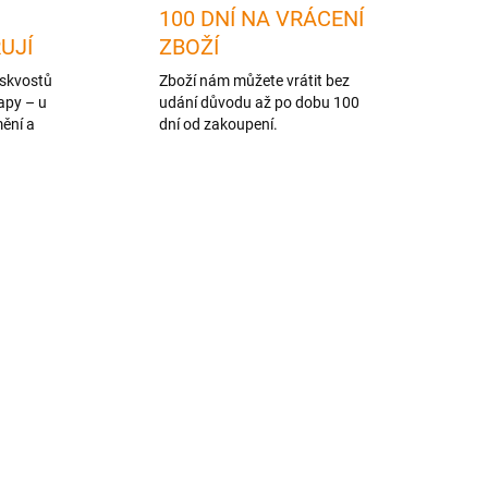
100 DNÍ NA VRÁCENÍ
RUJÍ
ZBOŽÍ
skvostů
Zboží nám můžete vrátit bez
apy – u
udání důvodu až po dobu 100
mění a
dní od zakoupení.
1 + 1