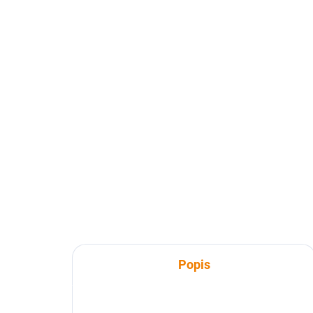
SKLADEM
MAPyčko Česká Kanada -
MA
mapové funkční tričko -
map
dámské
pá
680 Kč
68
562 Kč bez DPH
562
Detail
Popis