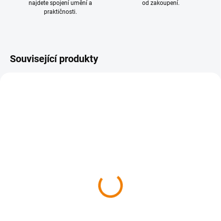
najdete spojení umění a
od zakoupení.
praktičnosti.
Související produkty
1 + 1
1 + 1
SKLADEM
SKLADEM
MAPyčko Krkonoše -
MAPyčko Krušné hory -
mapové funkční tričko -
mapové funkční tričko -
dámské
dámské
680 Kč
680 Kč
562 Kč bez DPH
562 Kč bez DPH