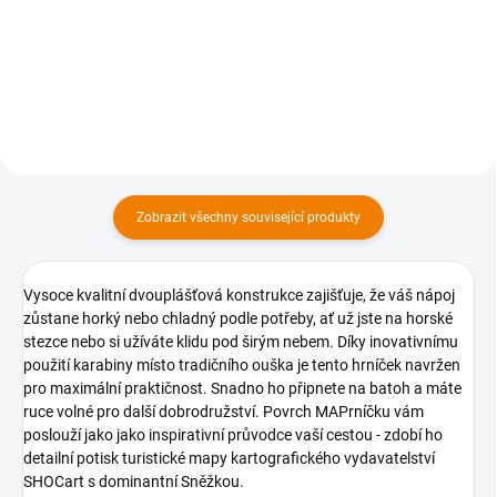
Detail
Detail
Zobrazit všechny související produkty
Vysoce kvalitní dvouplášťová konstrukce zajišťuje, že váš nápoj
zůstane horký nebo chladný podle potřeby, ať už jste na horské
stezce nebo si užíváte klidu pod širým nebem. Díky inovativnímu
použití karabiny místo tradičního ouška je tento hrníček navržen
pro maximální praktičnost. Snadno ho připnete na batoh a máte
ruce volné pro další dobrodružství. Povrch MAPrníčku vám
poslouží jako jako inspirativní průvodce vaší cestou - zdobí ho
detailní potisk turistické mapy kartografického vydavatelství
SHOCart s dominantní Sněžkou.