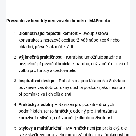
Přesvědčivé benefity nerezového hrníčku - MAPrníčku:
Dlouhotrvající teplotní komfort
– Dvouplášťová
konstrukce z nerezové oceli udrží váš nápoj teplý nebo
chladný, přesně jak máte rádi.
Výjimečná praktičnost
– Karabina umožňuje snadné a
bezpečné připevnění hrníčku k batohu, což z něj činí ideální
volbu pro turisty a cestovatele.
Inspirativní design
– Potisk s mapou Krkonoš a Sněžkou
povznese váš dobrodružný duch a poslouží jako neustálá
připomínka vašich cílů a snů.
Praktický a odolný
– Navržen pro použití v drsných
podmínkách, tento hrníček je odolný proti nárazům a
korozivním vlivům, což zaručuje dlouhou životnost.
Stylový a multifunkční
– MAPrníček není jen praktický, ale
také skvěle vypadá. Jeho univerzální design a funkčnost ho