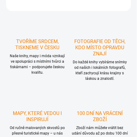
ZEPTAT SE
HLÍDAT
TVOŘÍME SRDCEM,
FOTOGRAFIE OD TĚCH,
TISKNEME V ČESKU
KDO MÍSTO OPRAVDU
ZNAJÍ
Naše knihy, mapy i móda vznikají
ve spolupráci s místními tvůrci a
Do každé knihy vybíráme snímky
tiskárnami – podporujete českou
od našich i lokálních fotografů,
kvalitu.
kteří zachycují krásu krajiny s
láskou a znalostí.
MAPY, KTERÉ VEDOU I
100 DNÍ NA VRÁCENÍ
INSPIRUJÍ
ZBOŽÍ
Od ručně malovaných skvostů po
Zboží nám můžete vrátit bez
přesné turistické mapy – u nás
udání důvodu až po dobu 100 dní