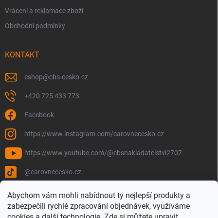
Vrácení a reklamace zboží
Obchodní podmínky
KONTAKT
eshop
@
cbs-cesko.cz
+420 725 433 773
Facebook
https://www.instagram.com/carovnecesko.cz
https://www.youtube.com/@cbsnakladatelstvi2707
@carovnecesko.cz
Abychom vám mohli nabídnout ty nejlepší produkty a
zabezpečili rychlé zpracování objednávek, využíváme
cookies a další technologie. Zde si můžete upravit