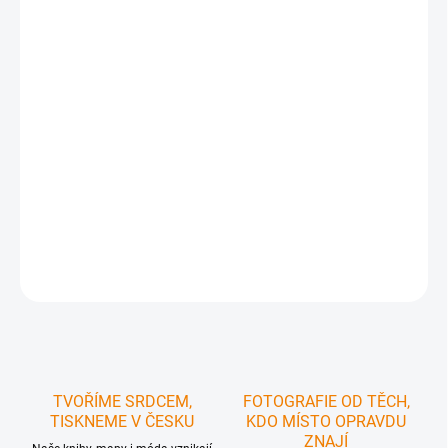
turistických a cyklistických výletů
ke stažení do mobilu v gpx
NOVĚ
je součástí mapy
unikátní aplikace CBS MAP Explorer
,
která spáruje váš mobil s papírovou mapou a jednoduše tak
odkryje všechny zajímavosti v daném regionu
doporučené cyklotrasy dle různých typů povrchů
pro správný
výběr trasy
praktický formát poskládané mapy
, který se vejde do kapsy a
tak ji máte vždy po ruce
plastový obal pro
delší životnost
mapy
DETAILNÍ INFORMACE
ZEPTAT SE
HLÍDAT
TVOŘÍME SRDCEM,
FOTOGRAFIE OD TĚCH,
TISKNEME V ČESKU
KDO MÍSTO OPRAVDU
ZNAJÍ