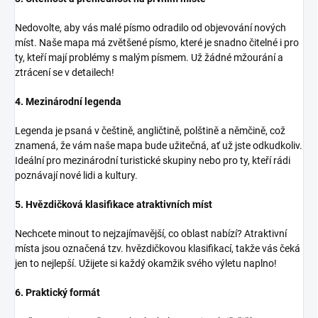
Nedovolte, aby vás malé písmo odradilo od objevování nových
míst. Naše mapa má zvětšené písmo, které je snadno čitelné i pro
ty, kteří mají problémy s malým písmem. Už žádné mžourání a
ztrácení se v detailech!
4. Mezinárodní legenda
Legenda je psaná v češtině, angličtině, polštině a němčině, což
znamená, že vám naše mapa bude užitečná, ať už jste odkudkoliv.
Ideální pro mezinárodní turistické skupiny nebo pro ty, kteří rádi
poznávají nové lidi a kultury.
5. Hvězdičková klasifikace atraktivních míst
Nechcete minout to nejzajímavější, co oblast nabízí? Atraktivní
místa jsou označená tzv. hvězdičkovou klasifikací, takže vás čeká
jen to nejlepší. Užijete si každý okamžik svého výletu naplno!
6. Praktický formát