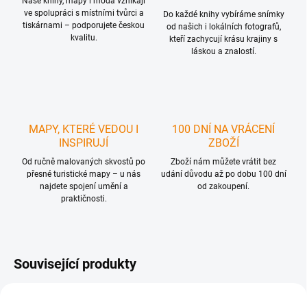
Naše knihy, mapy i móda vznikají
ve spolupráci s místními tvůrci a
Do každé knihy vybíráme snímky
tiskárnami – podporujete českou
od našich i lokálních fotografů,
kvalitu.
kteří zachycují krásu krajiny s
láskou a znalostí.
MAPY, KTERÉ VEDOU I
100 DNÍ NA VRÁCENÍ
INSPIRUJÍ
ZBOŽÍ
Od ručně malovaných skvostů po
Zboží nám můžete vrátit bez
přesné turistické mapy – u nás
udání důvodu až po dobu 100 dní
najdete spojení umění a
od zakoupení.
praktičnosti.
Související produkty
NOVINKA