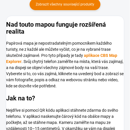
Zobrazit všechny související produkty
Nad touto mapou funguje rozšířená
realita
Papírová mapa je nepostradatelným pomocníkem každého
turisty, ne z každé ale můžete vyčíst, co je na vybrané trase
skutečně zajímavé. Pro tyto případy je tady
aplikace CBS Map
Explorer
. Svůj chytrý telefon zaměříte na místa, která vás zajímají,
a na dispeji se objeví všechny zájmové body na vaší trase.
Vyberete si to, co vás zajímá, kliknete na uvedený bod a zobrazí se
vám fotografie, popis a odkaz na webovou stránku nebo video,
kde se dozvíte vše potřebné.
Jak na to?
Nejdříve si pomocí QR kódu aplikaci stáhnete zdarma do svého
telefonu. V aplikaci naskenujte čárový kód na obálce mapy a
počkejte, až se stáhne mapa. Kameru zaměřte na mapu ze
vzdálenosti 10–15 centimetrů. V okamžiku se vám na displeji