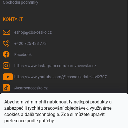
Obchodní podmínky
KONTAKT
eshop
@
cbs-cesko.cz
+420 725 433 773
Facebook
https://www.instagram.com/carovnecesko.cz
https://www.youtube.com/@cbsnakladatelstvi2707
@carovnecesko.cz
Abychom vám mohli nabídnout ty nejlepší produkty a
zabezpečili rychlé zpracování objednávek, využíváme
cookies a další technologie. Zde si můžete upravit
preference podle potřeby.