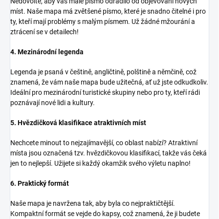
Nedovolte, aby vás malé písmo odradilo od objevování nových
míst. Naše mapa má zvětšené písmo, které je snadno čitelné i pro
ty, kteří mají problémy s malým písmem. Už žádné mžourání a
ztrácení se v detailech!
4. Mezinárodní legenda
Legenda je psaná v češtině, angličtině, polštině a němčině, což
znamená, že vám naše mapa bude užitečná, ať už jste odkudkoliv.
Ideální pro mezinárodní turistické skupiny nebo pro ty, kteří rádi
poznávají nové lidi a kultury.
5. Hvězdičková klasifikace atraktivních míst
Nechcete minout to nejzajímavější, co oblast nabízí? Atraktivní
místa jsou označená tzv. hvězdičkovou klasifikací, takže vás čeká
jen to nejlepší. Užijete si každý okamžik svého výletu naplno!
6. Praktický formát
Naše mapa je navržena tak, aby byla co nejpraktičtější.
Kompaktní formát se vejde do kapsy, což znamená, že ji budete