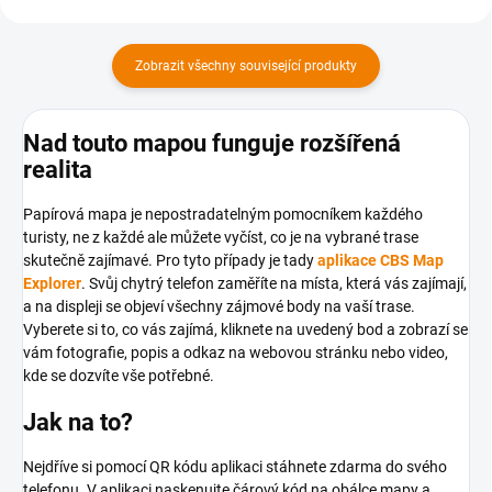
Zobrazit všechny související produkty
Nad touto mapou funguje rozšířená
realita
Papírová mapa je nepostradatelným pomocníkem každého
turisty, ne z každé ale můžete vyčíst, co je na vybrané trase
skutečně zajímavé. Pro tyto případy je tady
aplikace CBS Map
Explorer
. Svůj chytrý telefon zaměříte na místa, která vás zajímají,
a na displeji se objeví všechny zájmové body na vaší trase.
Vyberete si to, co vás zajímá, kliknete na uvedený bod a zobrazí se
vám fotografie, popis a odkaz na webovou stránku nebo video,
kde se dozvíte vše potřebné.
Jak na to?
Nejdříve si pomocí QR kódu aplikaci stáhnete zdarma do svého
telefonu. V aplikaci naskenujte čárový kód na obálce mapy a