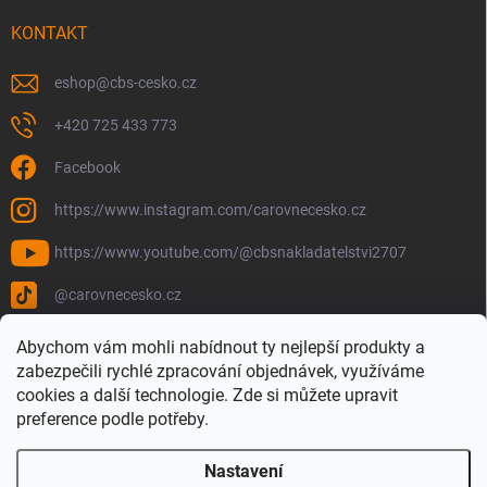
KONTAKT
eshop
@
cbs-cesko.cz
+420 725 433 773
Facebook
https://www.instagram.com/carovnecesko.cz
https://www.youtube.com/@cbsnakladatelstvi2707
@carovnecesko.cz
Abychom vám mohli nabídnout ty nejlepší produkty a
zabezpečili rychlé zpracování objednávek, využíváme
cookies a další technologie. Zde si můžete upravit
preference podle potřeby.
Nastavení