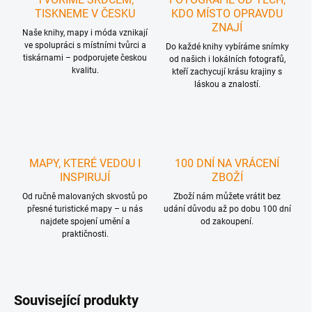
TISKNEME V ČESKU
KDO MÍSTO OPRAVDU
ZNAJÍ
Naše knihy, mapy i móda vznikají
ve spolupráci s místními tvůrci a
Do každé knihy vybíráme snímky
tiskárnami – podporujete českou
od našich i lokálních fotografů,
kvalitu.
kteří zachycují krásu krajiny s
láskou a znalostí.
MAPY, KTERÉ VEDOU I
100 DNÍ NA VRÁCENÍ
INSPIRUJÍ
ZBOŽÍ
Od ručně malovaných skvostů po
Zboží nám můžete vrátit bez
přesné turistické mapy – u nás
udání důvodu až po dobu 100 dní
najdete spojení umění a
od zakoupení.
praktičnosti.
Související produkty