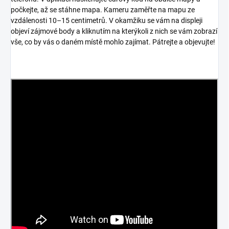
počkejte, až se stáhne mapa. Kameru zaměřte na mapu ze
vzdálenosti 10–15 centimetrů. V okamžiku se vám na displeji
objeví zájmové body a kliknutím na kterýkoli z nich se vám zobrazí
vše, co by vás o daném místě mohlo zajímat. Pátrejte a objevujte!