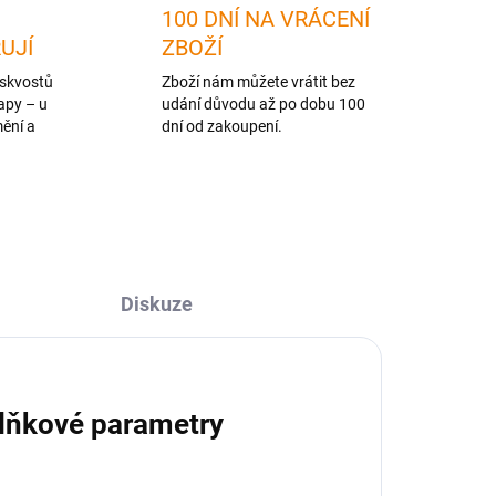
100 DNÍ NA VRÁCENÍ
RUJÍ
ZBOŽÍ
skvostů
Zboží nám můžete vrátit bez
apy – u
udání důvodu až po dobu 100
mění a
dní od zakoupení.
Diskuze
lňkové parametry