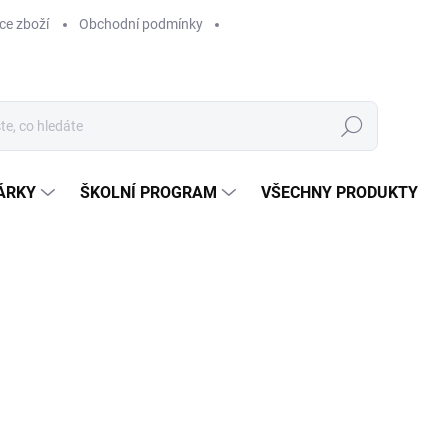
ce zboží
Obchodní podmínky
Hledat
ÁRKY
ŠKOLNÍ PROGRAM
VŠECHNY PRODUKTY
ocení
169 Kč
169 Kč bez DPH
Měrná
SKLADEM