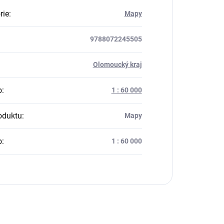
rie
:
Mapy
9788072245505
:
Olomoucký kraj
o
:
1 : 60 000
oduktu
:
Mapy
o
:
1 : 60 000