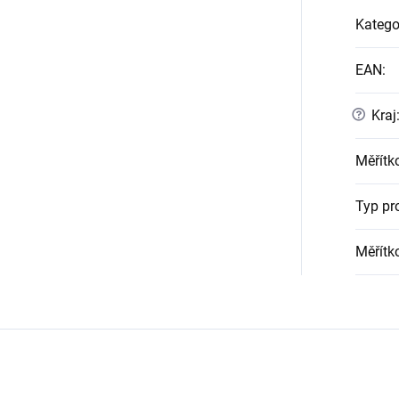
Katego
EAN
:
?
Kraj
Měřítk
Typ pr
Měřítk