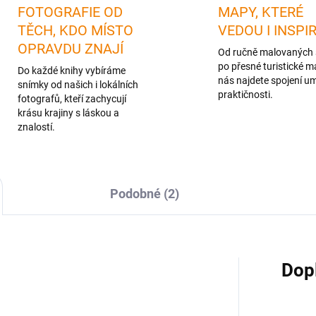
FOTOGRAFIE OD
MAPY, KTERÉ
TĚCH, KDO MÍSTO
VEDOU I INSPI
OPRAVDU ZNAJÍ
Od ručně malovaných 
po přesné turistické m
Do každé knihy vybíráme
nás najdete spojení u
snímky od našich i lokálních
praktičnosti.
fotografů, kteří zachycují
krásu krajiny s láskou a
znalostí.
Podobné (2)
Dop