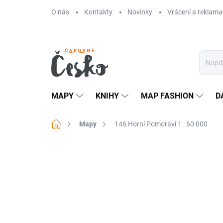
Přejít
O nás
Kontakty
Novinky
Vrácení a reklama
na
obsah
MAPY
KNIHY
MAP FASHION
D
Domů
Mapy
146 Horní Pomoraví 1 : 60 000
Neohodnoceno
Podrobnosti hodn