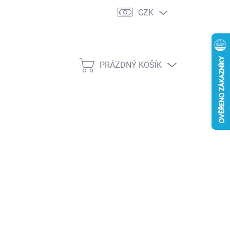
CZK
PRÁZDNÝ KOŠÍK
NÁKUPNÍ
KOŠÍK