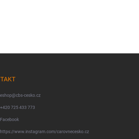
TAKT
eshop
@
cbs-cesko.cz
+420 725 433 773
Facebook
https://www.instagram.com/carovnecesko.cz