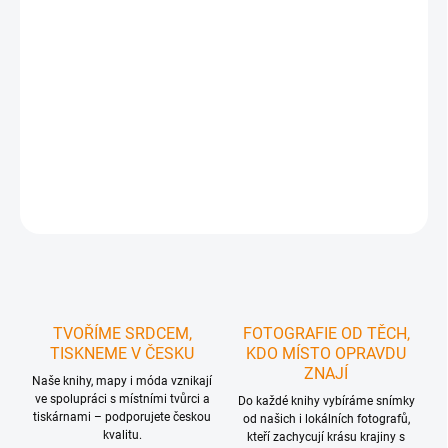
regionu
doporučené cyklotrasy dle různých typů povrchů
pro
správný výběr trasy
praktický formát poskládané mapy
, který se vejde do kapsy
a tak ji máte vždy po ruce
plastový obal pro
delší životnost
mapy
DETAILNÍ INFORMACE
ZEPTAT SE
HLÍDAT
TVOŘÍME SRDCEM,
FOTOGRAFIE OD TĚCH,
TISKNEME V ČESKU
KDO MÍSTO OPRAVDU
ZNAJÍ
Naše knihy, mapy i móda vznikají
ve spolupráci s místními tvůrci a
Do každé knihy vybíráme snímky
tiskárnami – podporujete českou
od našich i lokálních fotografů,
kvalitu.
kteří zachycují krásu krajiny s