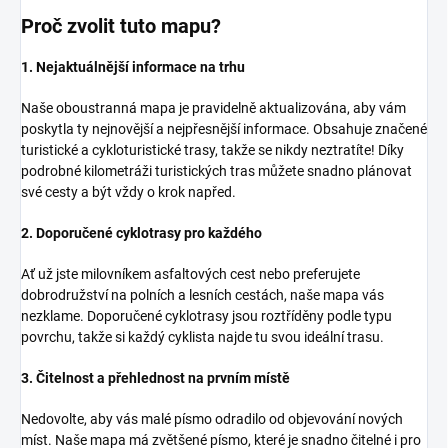
Proč zvolit tuto mapu?
1. Nejaktuálnější informace na trhu
Naše oboustranná mapa je pravidelně aktualizována, aby vám
poskytla ty nejnovější a nejpřesnější informace. Obsahuje značené
turistické a cykloturistické trasy, takže se nikdy neztratíte! Díky
podrobné kilometráži turistických tras můžete snadno plánovat
své cesty a být vždy o krok napřed.
2. Doporučené cyklotrasy pro každého
Ať už jste milovníkem asfaltových cest nebo preferujete
dobrodružství na polních a lesních cestách, naše mapa vás
nezklame. Doporučené cyklotrasy jsou roztříděny podle typu
povrchu, takže si každý cyklista najde tu svou ideální trasu.
3. Čitelnost a přehlednost na prvním místě
Nedovolte, aby vás malé písmo odradilo od objevování nových
míst. Naše mapa má zvětšené písmo, které je snadno čitelné i pro