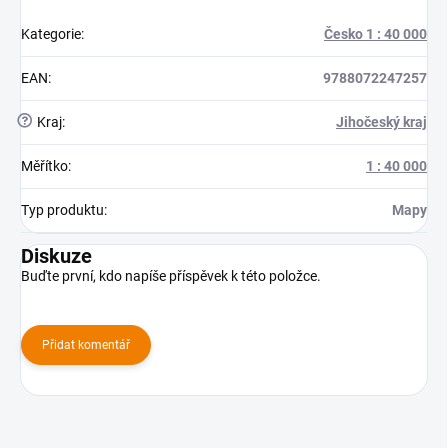
Kategorie
:
Česko 1 : 40 000
EAN
:
9788072247257
?
Kraj
:
Jihočeský kraj
Měřítko
:
1 : 40 000
Typ produktu
:
Mapy
Diskuze
Buďte první, kdo napíše příspěvek k této položce.
Přidat komentář