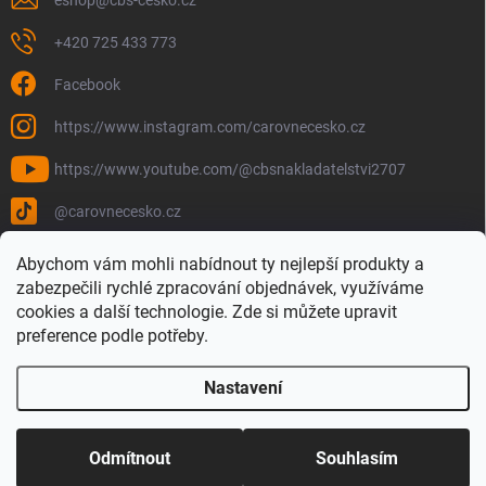
+420 725 433 773
Facebook
https://www.instagram.com/carovnecesko.cz
https://www.youtube.com/@cbsnakladatelstvi2707
@carovnecesko.cz
Abychom vám mohli nabídnout ty nejlepší produkty a
zabezpečili rychlé zpracování objednávek, využíváme
cookies a další technologie. Zde si můžete upravit
preference podle potřeby.
Nastavení
Copyright 2026
Čarovné Česko - Knihy, Mapy a Mapová móda
. Všechna
práva vyhrazena.
Upravit nastavení cookies
Odmítnout
Souhlasím
Vytvořil Shoptet