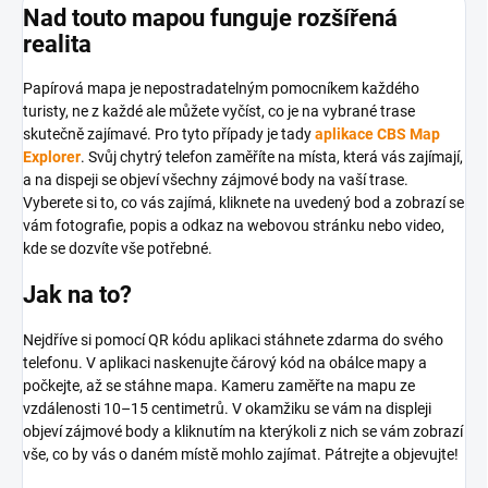
Nad touto mapou funguje rozšířená
realita
Papírová mapa je nepostradatelným pomocníkem každého
turisty, ne z každé ale můžete vyčíst, co je na vybrané trase
skutečně zajímavé. Pro tyto případy je tady
aplikace CBS Map
Explorer
. Svůj chytrý telefon zaměříte na místa, která vás zajímají,
a na dispeji se objeví všechny zájmové body na vaší trase.
Vyberete si to, co vás zajímá, kliknete na uvedený bod a zobrazí se
vám fotografie, popis a odkaz na webovou stránku nebo video,
kde se dozvíte vše potřebné.
Jak na to?
Nejdříve si pomocí QR kódu aplikaci stáhnete zdarma do svého
telefonu. V aplikaci naskenujte čárový kód na obálce mapy a
počkejte, až se stáhne mapa. Kameru zaměřte na mapu ze
vzdálenosti 10–15 centimetrů. V okamžiku se vám na displeji
objeví zájmové body a kliknutím na kterýkoli z nich se vám zobrazí
vše, co by vás o daném místě mohlo zajímat. Pátrejte a objevujte!