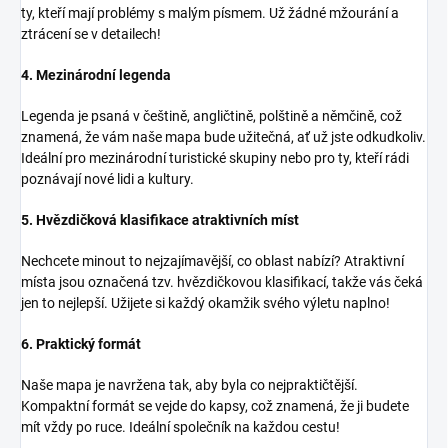
ty, kteří mají problémy s malým písmem. Už žádné mžourání a
ztrácení se v detailech!
4. Mezinárodní legenda
Legenda je psaná v češtině, angličtině, polštině a němčině, což
znamená, že vám naše mapa bude užitečná, ať už jste odkudkoliv.
Ideální pro mezinárodní turistické skupiny nebo pro ty, kteří rádi
poznávají nové lidi a kultury.
5. Hvězdičková klasifikace atraktivních míst
Nechcete minout to nejzajímavější, co oblast nabízí? Atraktivní
místa jsou označená tzv. hvězdičkovou klasifikací, takže vás čeká
jen to nejlepší. Užijete si každý okamžik svého výletu naplno!
6. Praktický formát
Naše mapa je navržena tak, aby byla co nejpraktičtější.
Kompaktní formát se vejde do kapsy, což znamená, že ji budete
mít vždy po ruce. Ideální společník na každou cestu!