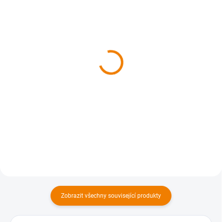
SKLADEM
SKLADEM
402 Jizerské hory,
426 Podkrkonoší 1 : 40
Frýdlantsko 1 : 40 000, s
000
aplikací MAP Explorer
169 Kč
169 Kč
169 Kč bez DPH
169 Kč bez DPH
Do košíku
Do košíku
Zobrazit všechny související produkty