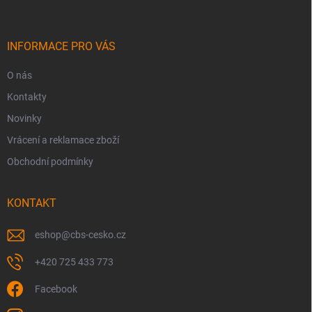
p
a
t
í
INFORMACE PRO VÁS
O nás
Kontakty
Novinky
Vrácení a reklamace zboží
Obchodní podmínky
KONTAKT
eshop
@
cbs-cesko.cz
+420 725 433 773
Facebook