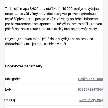
Turistická mapa SHOCart v měřítku 1 : 40 000 není jen obyčejná
mapa. Je to váš věrný průvodce, který vás provede přírodou s
největší přesností, a poskytne vám všechny potřebné informace
pro bezstarostné a nezapomenutelné výlety. Nepromeškejte svou
příležitost získat tento nepostradatelný nástroj pro vaše cesty.
Objednejte si svou mapu ještě dnes a vydejte se na cestu za
dobrodružstvím s jistotou a klidem v duši.
Doplňkové parametry
Kategorie
:
Česko 1 : 40 000
EAN
:
9788072247264
?
Kraj
:
Pardubický kraj