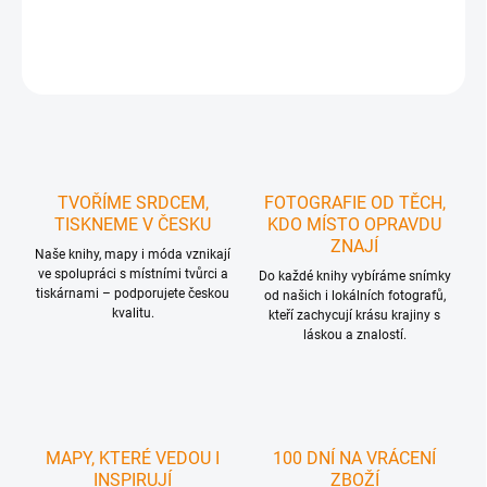
DETAILNÍ INFORMACE
ZEPTAT SE
HLÍDAT
TVOŘÍME SRDCEM,
FOTOGRAFIE OD TĚCH,
TISKNEME V ČESKU
KDO MÍSTO OPRAVDU
ZNAJÍ
Naše knihy, mapy i móda vznikají
ve spolupráci s místními tvůrci a
Do každé knihy vybíráme snímky
tiskárnami – podporujete českou
od našich i lokálních fotografů,
kvalitu.
kteří zachycují krásu krajiny s
láskou a znalostí.
MAPY, KTERÉ VEDOU I
100 DNÍ NA VRÁCENÍ
INSPIRUJÍ
ZBOŽÍ