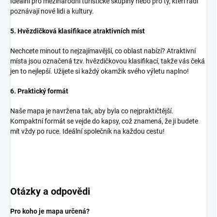
Ideální pro mezinárodní turistické skupiny nebo pro ty, kteří rádi
poznávají nové lidi a kultury.
5. Hvězdičková klasifikace atraktivních míst
Nechcete minout to nejzajímavější, co oblast nabízí? Atraktivní
místa jsou označená tzv. hvězdičkovou klasifikací, takže vás čeká
jen to nejlepší. Užijete si každý okamžik svého výletu naplno!
6. Praktický formát
Naše mapa je navržena tak, aby byla co nejpraktičtější.
Kompaktní formát se vejde do kapsy, což znamená, že ji budete
mít vždy po ruce. Ideální společník na každou cestu!
Otázky a odpovědi
Pro koho je mapa určená?