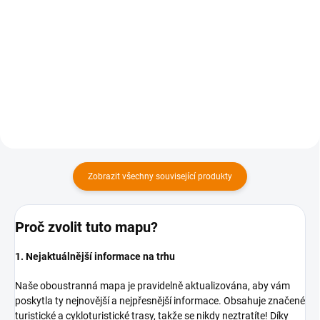
169 Kč
169 Kč
169 Kč bez DPH
169 Kč bez DPH
Do košíku
Do košíku
Zobrazit všechny související produkty
Proč zvolit tuto mapu?
1. Nejaktuálnější informace na trhu
Naše oboustranná mapa je pravidelně aktualizována, aby vám
poskytla ty nejnovější a nejpřesnější informace. Obsahuje značené
turistické a cykloturistické trasy, takže se nikdy neztratíte! Díky