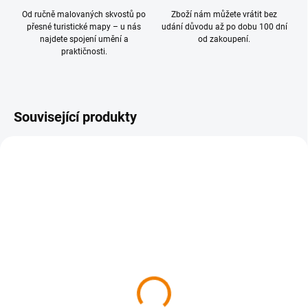
Od ručně malovaných skvostů po
Zboží nám můžete vrátit bez
přesné turistické mapy – u nás
udání důvodu až po dobu 100 dní
najdete spojení umění a
od zakoupení.
praktičnosti.
Související produkty
NOVINKA
SKLADEM
SKLADEM
430 Železné hory 1 : 40
449 Žďárské vrchy 1 : 40
000, s aplikací MAP
000
Explorer