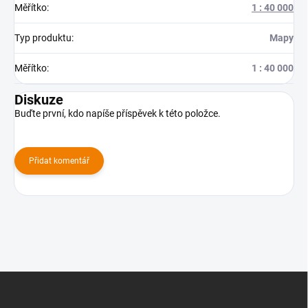
Měřítko
:
1 : 40 000
Typ produktu
:
Mapy
Měřítko
:
1 : 40 000
Diskuze
Buďte první, kdo napíše příspěvek k této položce.
Přidat komentář
Z
á