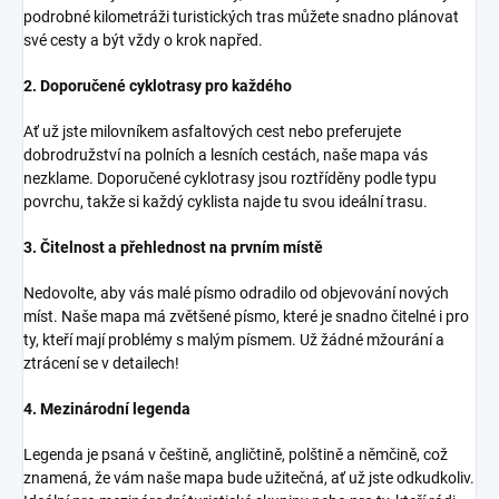
podrobné kilometráži turistických tras můžete snadno plánovat
své cesty a být vždy o krok napřed.
2. Doporučené cyklotrasy pro každého
Ať už jste milovníkem asfaltových cest nebo preferujete
dobrodružství na polních a lesních cestách, naše mapa vás
nezklame. Doporučené cyklotrasy jsou roztříděny podle typu
povrchu, takže si každý cyklista najde tu svou ideální trasu.
3. Čitelnost a přehlednost na prvním místě
Nedovolte, aby vás malé písmo odradilo od objevování nových
míst. Naše mapa má zvětšené písmo, které je snadno čitelné i pro
ty, kteří mají problémy s malým písmem. Už žádné mžourání a
ztrácení se v detailech!
4. Mezinárodní legenda
Legenda je psaná v češtině, angličtině, polštině a němčině, což
znamená, že vám naše mapa bude užitečná, ať už jste odkudkoliv.