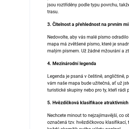
jsou roztříděny podle typu povrchu, takže
trasu.
3. Čitelnost a přehlednost na prvním mí
Nedovolte, aby vás malé písmo odradilo
mapa má zvětšené písmo, které je snadno 
malým písmem. Už žádné mžourání a ztrá
4. Mezinárodní legenda
Legenda je psaná v češtině, angličtině, 
vám naše mapa bude užitečná, ať už jste
turistické skupiny nebo pro ty, kteří rádi 
5. Hvězdičková klasifikace atraktivních
Nechcete minout to nejzajímavější, co ob
označená tzv. hvězdičkovou klasifikací, t