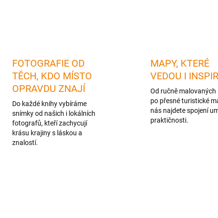
FOTOGRAFIE OD
MAPY, KTERÉ
TĚCH, KDO MÍSTO
VEDOU I INSPI
OPRAVDU ZNAJÍ
Od ručně malovaných 
po přesné turistické m
Do každé knihy vybíráme
nás najdete spojení u
snímky od našich i lokálních
praktičnosti.
fotografů, kteří zachycují
krásu krajiny s láskou a
znalostí.