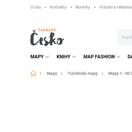
Přejít
O nás
Kontakty
Novinky
Vrácení a reklama
na
obsah
MAPY
KNIHY
MAP FASHION
D
Domů
Mapy
Turistické mapy
Mapy 1 : 40 
Neohodnoceno
Podrobnosti hodn