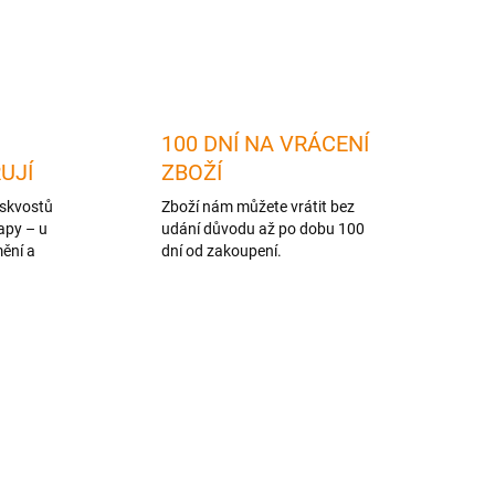
ZEPTAT SE
HLÍDAT
100 DNÍ NA VRÁCENÍ
RUJÍ
ZBOŽÍ
skvostů
Zboží nám můžete vrátit bez
apy – u
udání důvodu až po dobu 100
mění a
dní od zakoupení.
TIP