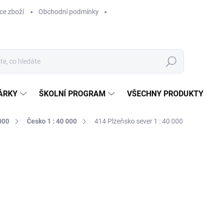
ce zboží
Obchodní podmínky
Hledat
ÁRKY
ŠKOLNÍ PROGRAM
VŠECHNY PRODUKTY
000
Česko 1 : 40 000
414 Plzeňsko sever 1 : 40 000
ocení
169 Kč
169 Kč bez DPH
Měrná
SKLADEM