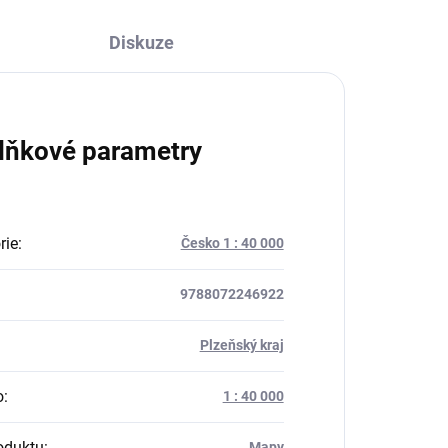
Diskuze
lňkové parametry
rie
:
Česko 1 : 40 000
9788072246922
:
Plzeňský kraj
o
:
1 : 40 000
oduktu
:
Mapy