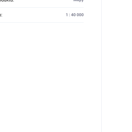
o
:
1 : 40 000