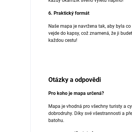
každý okamžik svého výletu naplno!
6. Praktický formát
Naše mapa je navržena tak, aby byla co 
vejde do kapsy, což znamená, že ji budet
každou cestu!
Otázky a odpovědi
Pro koho je mapa určená?
Mapa je vhodná pro všechny turisty a cy
dobrodruhy. Díky své všestrannosti a př
batohu.