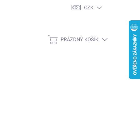
CZK
PRÁZDNÝ KOŠÍK
NÁKUPNÍ
KOŠÍK