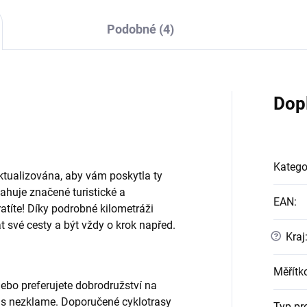
Podobné (4)
Dop
Katego
tualizována, aby vám poskytla ty
ahuje značené turistické a
EAN
:
tratíte! Díky podrobné kilometráži
t své cesty a být vždy o krok napřed.
?
Kraj
Měřítk
nebo preferujete dobrodružství na
ás nezklame. Doporučené cyklotrasy
Typ pr