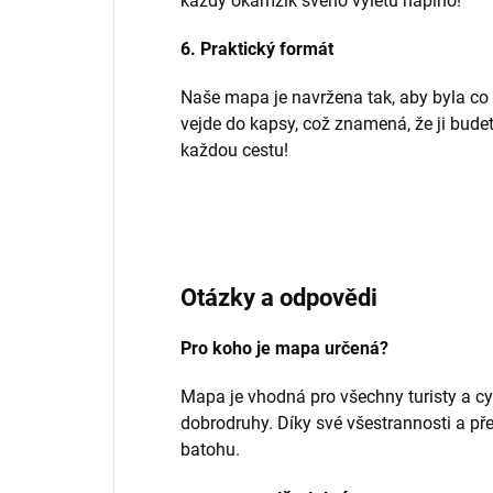
každý okamžik svého výletu naplno!
6. Praktický formát
Naše mapa je navržena tak, aby byla co 
vejde do kapsy, což znamená, že ji budet
každou cestu!
Otázky a odpovědi
Pro koho je mapa určená?
Mapa je vhodná pro všechny turisty a cy
dobrodruhy. Díky své všestrannosti a př
batohu.