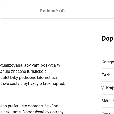
Podobné (4)
Dop
Katego
tualizována, aby vám poskytla ty
ahuje značené turistické a
EAN
:
tratíte! Díky podrobné kilometráži
t své cesty a být vždy o krok napřed.
?
Kraj
Měřítk
nebo preferujete dobrodružství na
ás nezklame. Doporučené cyklotrasy
Typ pr