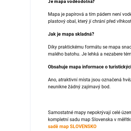
Je mapa voděodolná?
Mapa je papírová a tím pádem není vodě
plastový obal, který jí chrání před vlhkost
Jak je mapa skladná?
Díky praktickému formátu se mapa snadn
malého batohu. Je lehká a nezabere tém
Obsahuje mapa informace o turistickýc
Ano, atraktivní místa jsou označená hvě
neunikne žádný zajímavý bod.
Samostatné mapy nepokrývají celé územ
kompletní sadu map Slovenska v měřítku 
sadě map SLOVENSKO