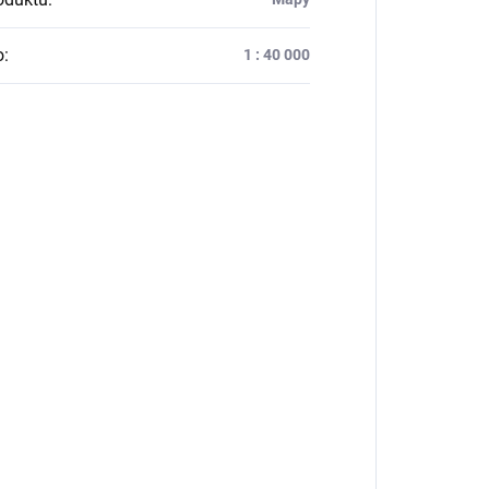
o
:
1 : 40 000