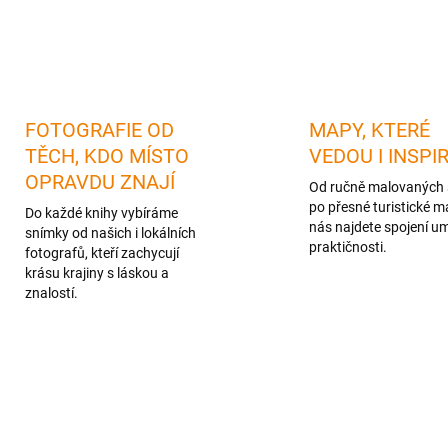
FOTOGRAFIE OD
MAPY, KTERÉ
TĚCH, KDO MÍSTO
VEDOU I INSPI
OPRAVDU ZNAJÍ
Od ručně malovaných 
po přesné turistické m
Do každé knihy vybíráme
nás najdete spojení u
snímky od našich i lokálních
praktičnosti.
fotografů, kteří zachycují
krásu krajiny s láskou a
znalostí.
TIP