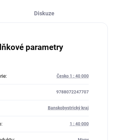
Diskuze
lňkové parametry
rie
:
Česko 1 : 40 000
9788072247707
:
Banskobystrický kraj
o
:
1 : 40 000
oduktu
:
Mapy