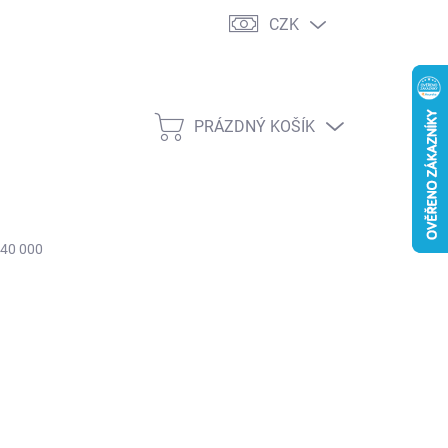
CZK
PRÁZDNÝ KOŠÍK
NÁKUPNÍ
KOŠÍK
 40 000