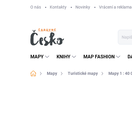
Přejít
O nás
Kontakty
Novinky
Vrácení a reklama
na
obsah
MAPY
KNIHY
MAP FASHION
D
Domů
Mapy
Turistické mapy
Mapy 1 : 40 
Neohodnoceno
Podrobnosti hodn