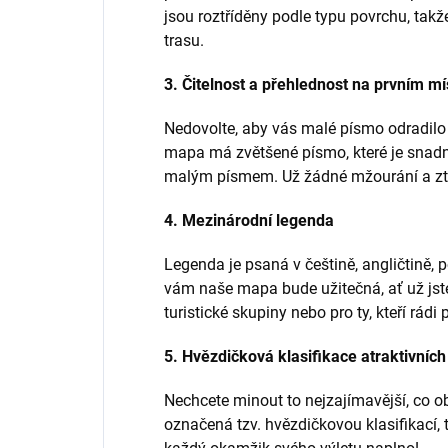
jsou roztříděny podle typu povrchu, takže
trasu.
3. Čitelnost a přehlednost na prvním mí
Nedovolte, aby vás malé písmo odradilo
mapa má zvětšené písmo, které je snadno 
malým písmem. Už žádné mžourání a ztrá
4. Mezinárodní legenda
Legenda je psaná v češtině, angličtině, 
vám naše mapa bude užitečná, ať už jste
turistické skupiny nebo pro ty, kteří rádi 
5. Hvězdičková klasifikace atraktivních
Nechcete minout to nejzajímavější, co ob
označená tzv. hvězdičkovou klasifikací, t