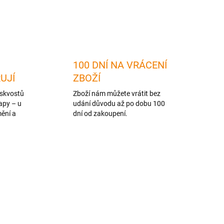
ZEPTAT SE
HLÍDAT
100 DNÍ NA VRÁCENÍ
RUJÍ
ZBOŽÍ
skvostů
Zboží nám můžete vrátit bez
apy – u
udání důvodu až po dobu 100
mění a
dní od zakoupení.