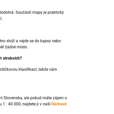
odolná. Součástí mapy je praktický
í.
o složí a vejde se do kapsy nebo
ěř žádné místo.
h atrakcích?
zdičkovou klasifikací, takže vám
í Slovenska, ale pokud máte zájem o
1 : 40 000, najdete ji v naší
Dárkové