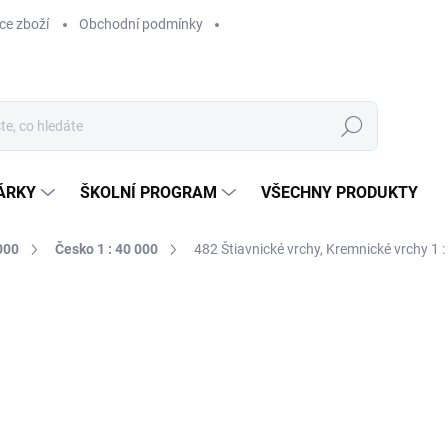
ce zboží
Obchodní podmínky
Hledat
ÁRKY
ŠKOLNÍ PROGRAM
VŠECHNY PRODUKTY
000
Česko 1 : 40 000
482 Štiavnické vrchy, Kremnické vrchy 1 :
ocení
169 Kč
169 Kč bez DPH
Měrná
SKLADEM