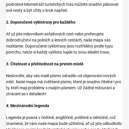
podrobné kilometráži turistických tras můžete snadno plánovat
své cesty a být vždy o krok napřed.
2. Doporučené cyklotrasy pro každého
Ať už jste milovníkem asfaltových cest nebo preferujete
dobrodružství na polních a lesních cestách, naše mapa vás
nezklame. Doporučené cyklotrasy jsou roztříděny podle typu
povrchu, takže si každý cyklista najde tu svou ideální trasu.
3. Čitelnost a přehlednost na prvním místě
Nedovolte, aby vás malé písmo odradilo od objevování nových
míst. Naše mapa má zvětšené písmo, které je snadno čitelné i pro
ty, kteří mají problémy s malým písmem. Už žádné mžourání a
ztrácení se v detailech!
4. Mezinárodní legenda
Legenda je psaná v češtině, angličtině, polštině a němčině, což
znamená, že vám naše mapa bude užitečná, ať už jste odkudkoliv.