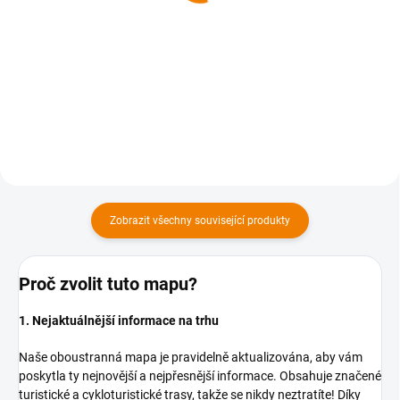
169 Kč
169 Kč
169 Kč bez DPH
169 Kč bez DPH
Do košíku
Do košíku
Zobrazit všechny související produkty
Proč zvolit tuto mapu?
1. Nejaktuálnější informace na trhu
Naše oboustranná mapa je pravidelně aktualizována, aby vám
poskytla ty nejnovější a nejpřesnější informace. Obsahuje značené
turistické a cykloturistické trasy, takže se nikdy neztratíte! Díky