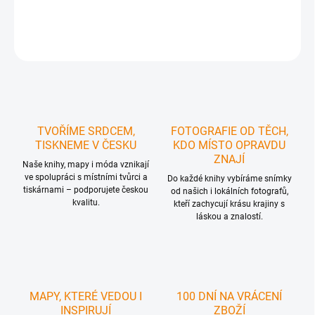
DETAILNÍ INFORMACE
ZEPTAT SE
HLÍDAT
TVOŘÍME SRDCEM,
FOTOGRAFIE OD TĚCH,
TISKNEME V ČESKU
KDO MÍSTO OPRAVDU
ZNAJÍ
Naše knihy, mapy i móda vznikají
ve spolupráci s místními tvůrci a
Do každé knihy vybíráme snímky
tiskárnami – podporujete českou
od našich i lokálních fotografů,
kvalitu.
kteří zachycují krásu krajiny s
láskou a znalostí.
MAPY, KTERÉ VEDOU I
100 DNÍ NA VRÁCENÍ
INSPIRUJÍ
ZBOŽÍ