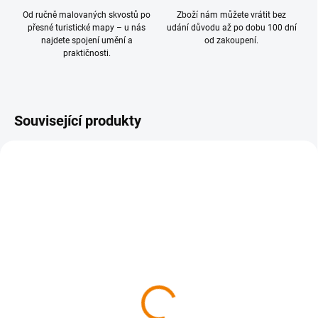
Od ručně malovaných skvostů po
Zboží nám můžete vrátit bez
přesné turistické mapy – u nás
udání důvodu až po dobu 100 dní
najdete spojení umění a
od zakoupení.
praktičnosti.
Související produkty
SKLADEM
SKLADEM
409 Západočeské lázně,
414 Plzeňsko sever 1 :
Slavskovský les 1 : 40
40 000
000