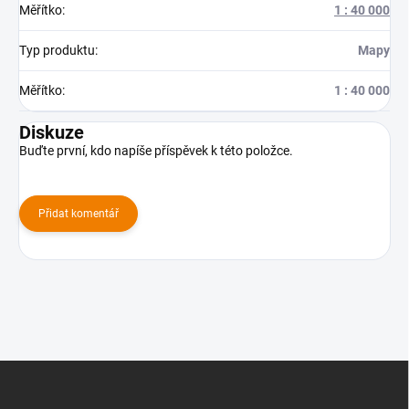
Měřítko
:
1 : 40 000
Typ produktu
:
Mapy
Měřítko
:
1 : 40 000
Diskuze
Buďte první, kdo napíše příspěvek k této položce.
Přidat komentář
Z
á