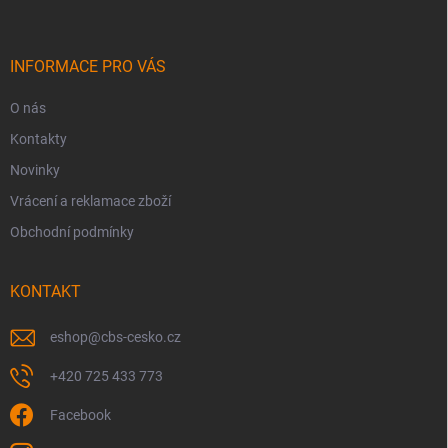
p
a
t
í
INFORMACE PRO VÁS
O nás
Kontakty
Novinky
Vrácení a reklamace zboží
Obchodní podmínky
KONTAKT
eshop
@
cbs-cesko.cz
+420 725 433 773
Facebook