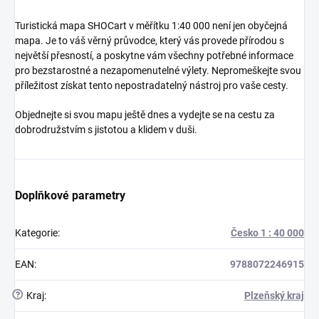
Turistická mapa SHOCart v měřítku 1:40 000 není jen obyčejná
mapa. Je to váš věrný průvodce, který vás provede přírodou s
největší přesností, a poskytne vám všechny potřebné informace
pro bezstarostné a nezapomenutelné výlety. Nepromeškejte svou
příležitost získat tento nepostradatelný nástroj pro vaše cesty.
Objednejte si svou mapu ještě dnes a vydejte se na cestu za
dobrodružstvím s jistotou a klidem v duši.
Doplňkové parametry
Kategorie
:
Česko 1 : 40 000
EAN
:
9788072246915
?
Kraj
:
Plzeňský kraj