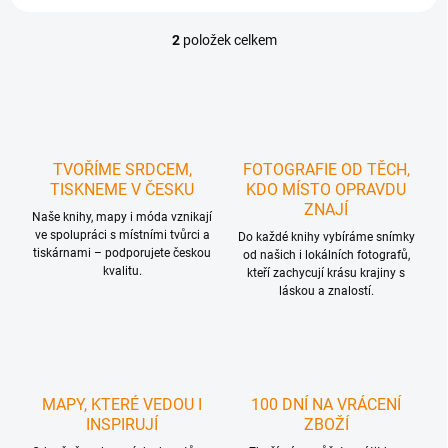
2
položek celkem
O
v
l
á
d
a
c
TVOŘÍME SRDCEM,
FOTOGRAFIE OD TĚCH,
í
TISKNEME V ČESKU
KDO MÍSTO OPRAVDU
p
ZNAJÍ
r
Naše knihy, mapy i móda vznikají
ve spolupráci s místními tvůrci a
v
Do každé knihy vybíráme snímky
tiskárnami – podporujete českou
k
od našich i lokálních fotografů,
kvalitu.
y
kteří zachycují krásu krajiny s
láskou a znalostí.
v
ý
p
i
s
u
MAPY, KTERÉ VEDOU I
100 DNÍ NA VRÁCENÍ
INSPIRUJÍ
ZBOŽÍ