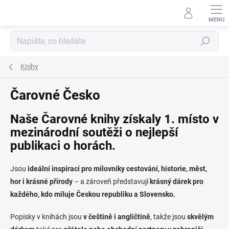
Přejít
na
obsah
Hledat
Knihy
Čarovné Česko
Naše Čarovné knihy získaly 1. místo v
mezinárodní soutěži o nejlepší
publikaci o horách.
Jsou
ideální inspirací pro milovníky cestování, historie, měst,
hor i krásné přírody
– a zároveň představují
krásný dárek pro
každého, kdo miluje Českou republiku a Slovensko.
Popisky v knihách jsou
v češtině i angličtině
, takže jsou
skvělým