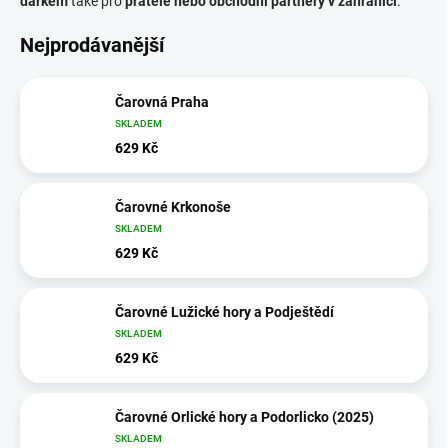
dárkem
také pro
přátele nebo obchodní partnery v zahraničí
.
Nejprodávanější
Čarovná Praha
SKLADEM
629 Kč
Čarovné Krkonoše
SKLADEM
629 Kč
Čarovné Lužické hory a Podještědí
SKLADEM
629 Kč
Čarovné Orlické hory a Podorlicko (2025)
SKLADEM