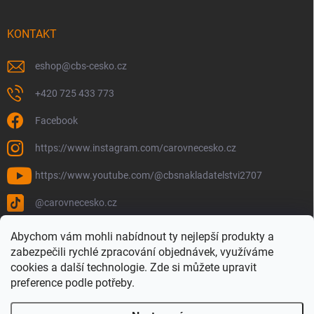
KONTAKT
eshop
@
cbs-cesko.cz
+420 725 433 773
Facebook
https://www.instagram.com/carovnecesko.cz
https://www.youtube.com/@cbsnakladatelstvi2707
@carovnecesko.cz
Abychom vám mohli nabídnout ty nejlepší produkty a
zabezpečili rychlé zpracování objednávek, využíváme
cookies a další technologie. Zde si můžete upravit
preference podle potřeby.