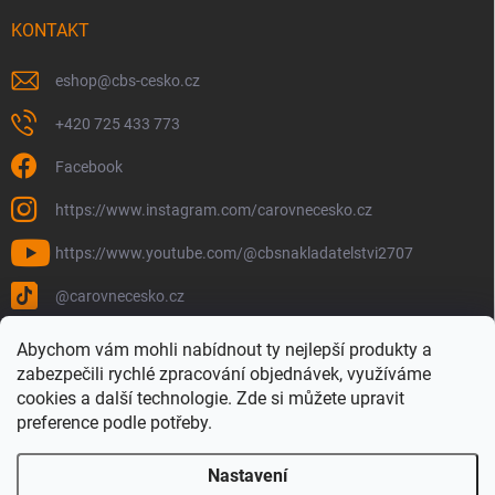
KONTAKT
eshop
@
cbs-cesko.cz
+420 725 433 773
Facebook
https://www.instagram.com/carovnecesko.cz
https://www.youtube.com/@cbsnakladatelstvi2707
@carovnecesko.cz
Abychom vám mohli nabídnout ty nejlepší produkty a
zabezpečili rychlé zpracování objednávek, využíváme
cookies a další technologie. Zde si můžete upravit
preference podle potřeby.
Nastavení