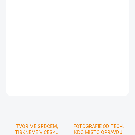
−
+
Přidat do košíku
České středohoří – kraj, kde se země zvedá v tichých křivkách
sopek a světlo kreslí příběhy na stráních.
Objevte poezii kopců, vinic, starých cest i ranních mlh. Druhé
vydání zachycuje Středohoří v síle okamžiku – tak blízko, a přesto
stále tajemné.
Kniha je
psaná v češtině a angličtině
- ideální dárek i do zahraničí
DETAILNÍ INFORMACE
ZEPTAT SE
HLÍDAT
TVOŘÍME SRDCEM,
FOTOGRAFIE OD TĚCH,
TISKNEME V ČESKU
KDO MÍSTO OPRAVDU