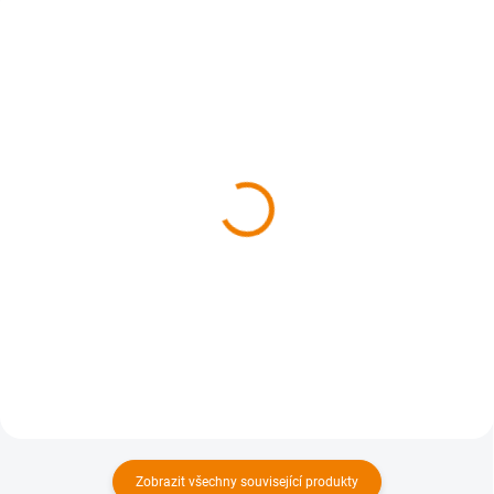
SKLADEM
SKLADEM
Čarovná Praha
Čarovné Brno
629 Kč
629 Kč
629 Kč bez DPH
629 Kč bez DPH
Do košíku
Do košíku
Zobrazit všechny související produkty