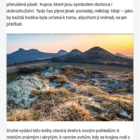
přerušená píseň. Kopce, které jsou symbolem domova i
dobrodružství. Tady čas plyne jinak: pomaleji, měkčeji, tišeji — jako
by každá hodina byla určená k tomu, abychom ji vnímali, ne jen
přečkali.
Druhé vydání této knihy otevírá dveře k novým pohledům: k
místům známým i skrytým, k ranním svitům, kdy se krajina rodí z