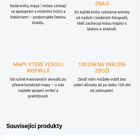
ZNAJÍ
Naše knihy, mapy i móda vznikají
ve spolupráci s místními tvůrci a
Do každé knihy vybíráme snímky
tiskárnami – podporujete českou
od našich i lokálních fotografů,
kvalitu.
kteří zachycují krásu krajiny s
láskou a znalostí.
MAPY, KTERÉ VEDOU I
100 DNÍ NA VRÁCENÍ
INSPIRUJÍ
ZBOŽÍ
Od ručně malovaných skvostů po
Zboží nám můžete vrátit bez
přesné turistické mapy – u nás
udání důvodu až po dobu 100 dní
najdete spojení umění a
od zakoupení.
praktičnosti.
Související produkty