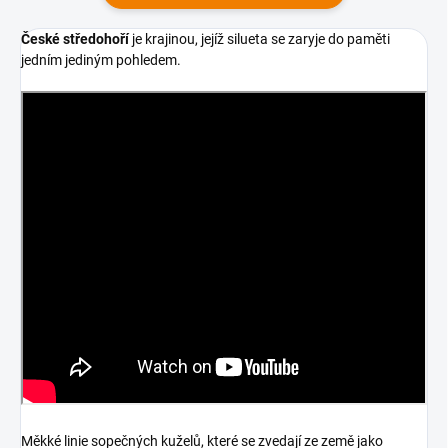
České středohoří
je krajinou, jejíž silueta se zaryje do paměti
jedním jediným pohledem.
Měkké linie sopečných kuželů, které se zvedají ze země jako