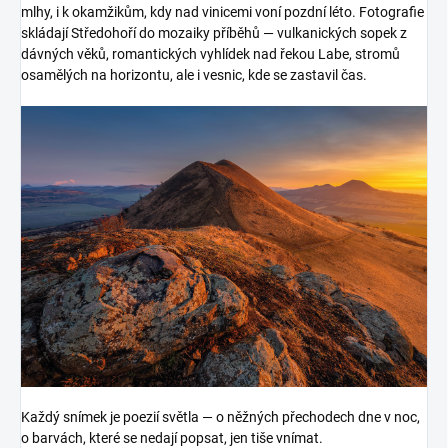
mlhy, i k okamžikům, kdy nad vinicemi voní pozdní léto. Fotografie
skládají Středohoří do mozaiky příběhů — vulkanických sopek z
dávných věků, romantických vyhlídek nad řekou Labe, stromů
osamělých na horizontu, ale i vesnic, kde se zastavil čas.
Každý snímek je poezií světla — o něžných přechodech dne v noc,
o barvách, které se nedají popsat, jen tiše vnímat.