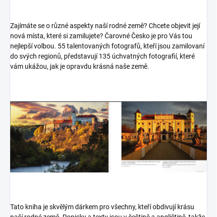
Zajímáte se o různé aspekty naší rodné země? Chcete objevit její
nová místa, které si zamilujete? Čarovné Česko je pro Vás tou
nejlepší volbou. 55 talentovaných fotografů, kteří jsou zamilovaní
do svých regionů, představují 135 úchvatných fotografií, které
vám ukážou, jak je opravdu krásná naše země.
Tato kniha je skvělým dárkem pro všechny, kteří obdivují krásu
naší rodné země. Popisky a texty jsou v češtině a angličtině, takže