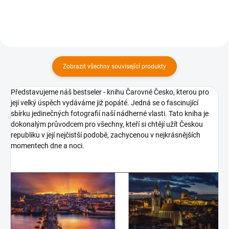
Zobrazit všechny související produkty
Představujeme náš bestseler - knihu Čarovné Česko, kterou pro
její velký úspěch vydáváme již popáté. Jedná se o fascinující
sbírku jedinečných fotografií naší nádherné vlasti. Tato kniha je
dokonalým průvodcem pro všechny, kteří si chtějí užít Českou
republiku v její nejčistší podobě, zachycenou v nejkrásnějších
momentech dne a noci.