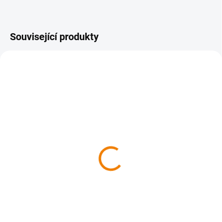
Související produkty
NOVINKA
TIP
SKLADEM
SKLADEM
Čarovné Brdy a
Čarovné Bílé Karpaty
Podbrdsko
629 Kč
629 Kč
629 Kč bez DPH
629 Kč bez DPH
Do košíku
Do košíku