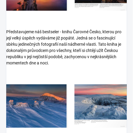
Představujeme náš bestseler - knihu Čarovné Česko, kterou pro
její velký úspěch vydáváme již popáté. Jedná se o fascinující
sbírku jedinečných fotografií naší nádherné vlasti. Tato kniha je
dokonalým průvodcem pro všechny, kteří si chtějí užít Českou
republiku v její nejčistší podobě, zachycenou v nejkrásnějších
momentech dne a noci.