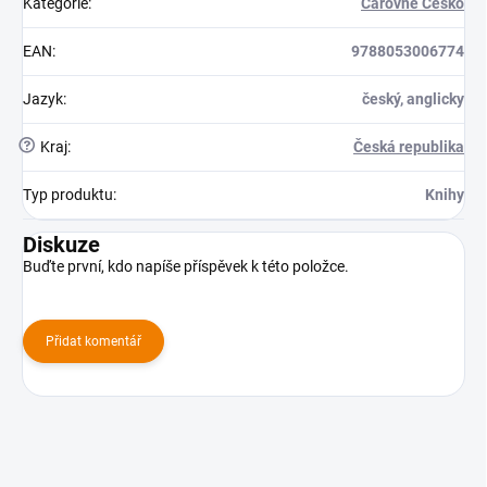
Kategorie
:
Čarovné Česko
EAN
:
9788053006774
Jazyk
:
český, anglicky
?
Kraj
:
Česká republika
Typ produktu
:
Knihy
Diskuze
Buďte první, kdo napíše příspěvek k této položce.
Přidat komentář