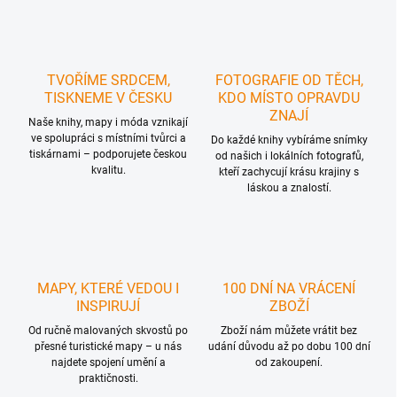
TVOŘÍME SRDCEM,
FOTOGRAFIE OD TĚCH,
TISKNEME V ČESKU
KDO MÍSTO OPRAVDU
ZNAJÍ
Naše knihy, mapy i móda vznikají
ve spolupráci s místními tvůrci a
Do každé knihy vybíráme snímky
tiskárnami – podporujete českou
od našich i lokálních fotografů,
kvalitu.
kteří zachycují krásu krajiny s
láskou a znalostí.
MAPY, KTERÉ VEDOU I
100 DNÍ NA VRÁCENÍ
INSPIRUJÍ
ZBOŽÍ
Od ručně malovaných skvostů po
Zboží nám můžete vrátit bez
přesné turistické mapy – u nás
udání důvodu až po dobu 100 dní
najdete spojení umění a
od zakoupení.
praktičnosti.