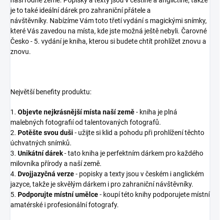
je to také ideální dárek pro zahraniční přátele a
návštěvníky. Nabízíme Vám toto třetí vydání s magickými snímky,
které Vás zavedou na místa, kde jste možná ještě nebyli. Čarovné
Česko - 5. vydání je kniha, kterou si budete chtít prohlížet znovu a
znovu.
Největší benefity produktu:
1.
Objevte nejkrásnější místa naší země
- kniha je plná
malebných fotografií od talentovaných fotografů.
2.
Potěšte svou duši
- užijte si klid a pohodu při prohlížení těchto
úchvatných snímků.
3.
Unikátní dárek
- tato kniha je perfektním dárkem pro každého
milovníka přírody a naší země.
4.
Dvojjazyčná verze
- popisky a texty jsou v českém i anglickém
jazyce, takže je skvělým dárkem i pro zahraniční návštěvníky.
5.
Podporujte místní umělce
- koupí této knihy podporujete místní
amatérské i profesionální fotografy.