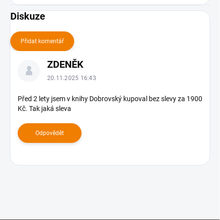
Diskuze
Přidat komentář
V
ZDENĚK
ý
p
20.11.2025 16:43
i
s
Před 2 lety jsem v knihy Dobrovský kupoval bez slevy za 1900
Kč. Tak jaká sleva
d
i
s
Odpovědět
k
u
z
í