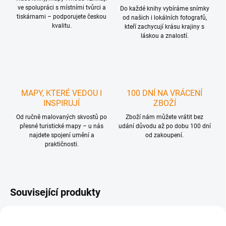
ve spolupráci s místními tvůrci a
Do každé knihy vybíráme snímky
tiskárnami – podporujete českou
od našich i lokálních fotografů,
kvalitu.
kteří zachycují krásu krajiny s
láskou a znalostí.
MAPY, KTERÉ VEDOU I
100 DNÍ NA VRÁCENÍ
INSPIRUJÍ
ZBOŽÍ
Od ručně malovaných skvostů po
Zboží nám můžete vrátit bez
přesné turistické mapy – u nás
udání důvodu až po dobu 100 dní
najdete spojení umění a
od zakoupení.
praktičnosti.
Související produkty
TIP
NOVINKA