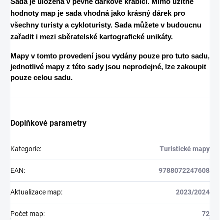
Sada je uložena v pevné dárkové krabici. Mimo užitné
hodnoty map je sada vhodná jako krásný dárek pro
všechny turisty a cykloturisty. Sada můžete v budoucnu
zařadit i mezi sběratelské kartografické unikáty.
Mapy v tomto provedení jsou vydány pouze pro tuto sadu,
jednotlivé mapy z této sady jsou neprodejné, lze zakoupit
pouze celou sadu.
Doplňkové parametry
Kategorie
:
Turistické mapy
EAN
:
9788072247608
Aktualizace map
:
2023/2024
Počet map
:
72