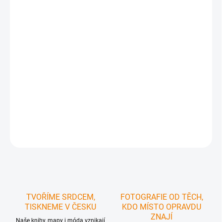
mapycka/
Takže si ho prostě přidejte do košíku, a když to
uděláte, automaticky se vám načte 100% sleva.
Kompletní sada
turistických map
1 : 40 000
v dárkovém
balení
za výhodnou cenu.
Objevte svět detailů s našimi
nejpřehlednějšími a nejčitelnějšími turistickými mapami!
DETAILNÍ INFORMACE
ZEPTAT SE
HLÍDAT
TVOŘÍME SRDCEM,
FOTOGRAFIE OD TĚCH,
TISKNEME V ČESKU
KDO MÍSTO OPRAVDU
ZNAJÍ
Naše knihy, mapy i móda vznikají