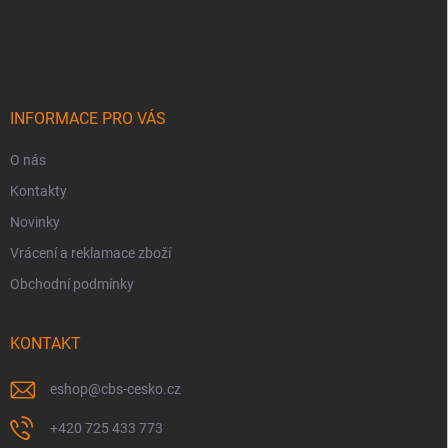
Z
á
p
a
t
í
INFORMACE PRO VÁS
O nás
Kontakty
Novinky
Vrácení a reklamace zboží
Obchodní podmínky
KONTAKT
eshop
@
cbs-cesko.cz
+420 725 433 773