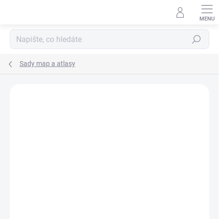
Přejít
na
obsah
Hledat
Sady map a atlasy
Neohodnoceno
Podrobnosti hodnocení
TIP