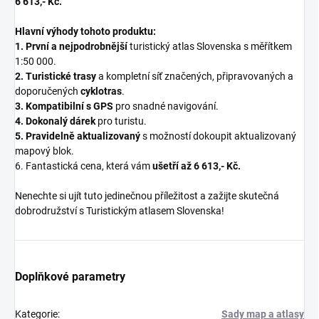
6 613,- Kč.
Hlavní výhody tohoto produktu:
1. První a nejpodrobnější
turistický atlas Slovenska s měřítkem
1:50 000.
2. Turistické trasy
a kompletní síť značených, připravovaných a
doporučených
cyklotras
.
3. Kompatibilní s GPS
pro snadné navigování.
4. Dokonalý dárek
pro turistu.
5. Pravidelně aktualizovaný
s
možnost
í
dokoupit aktualizovaný
mapový blok.
6. Fantastická cena, která vám
ušetří až
6 613,- Kč.
Nenechte si ujít tuto jedinečnou příležitost a zažijte skutečná
dobrodružství s Turistickým atlasem Slovenska!
Doplňkové parametry
Kategorie
:
Sady map a atlasy