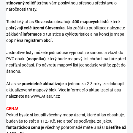
stínovaný reliéf
terénu vám poskytnou přesnou představu o
náročnosti trasy.
Turistický atlas Slovensk
o
obsahuje
400 mapových listů
, které
pokrývají
celé území Slovenska
. Na začátku publikace naleznete
základní
informace
o turistice a cykloturistice a na konci je mapa
doplněna
registrem obcí.
Jednotlivé listy můžete jednoduše vyjmout ze šanonu a vložit do
PVC obalu
(mapníku)
, který bude mapový list chránit na túře před
nepřízní počasí. Po návratu mapový list jednoduše vrátíte zpět do
šanonu.
Atlas se
pravidelně aktualizuje
a jednou za 2-3 roky lze dokoupit
aktualizovaný mapový blok. Více informací o aktualizaci atlasu
naleznete na www.AtlasCr.cz
CENA!
Pokud byste si koupili všechny mapy
území
, které atlas
obsahuje
,
bude vás to stát
8 112,- Kč
. No a teď se podívejte, za jakou
fantastickou cenu
je všechny pohromadě máte u nás!
Ušetříte až