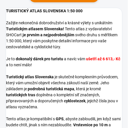
TURISTICKÝ ATLAS SLOVENSKA 1:50 000
Zažijte nekonečná dobrodružství a krásné výlety s unikátním
Turistickým atlasem Slovenska!
Tento atlas
z
vydavatelství
SHOCart
je prvním a nejpodrobnějším
svého druhu s měřítkem
1:50 000, který vám poskytne detailní informace pro vaše
cestovatelské a cyklistické túry.
Je to
dokonalý dárek pro turistu
a navíc vám
ušetří až
6 613,- Kč
a to není málo!
Turistický atlas Slovenska
je skutečně komplexním průvodcem,
který vám umožní objevit všechna zákoutí naší země. Jeho
základem je
podrobná turistická mapa
, která je kromě
turistických tras
doplněna o kompletní síť značených,
připravovaných a doporučených
cyklostezek
, jejichž čísla jsou v
atlasu vyznačena.
Tento atlas je kompatibilní s
GPS
, abyste zabloudili, jen když sami
budete chtít,
jinak s ním
nezabloudíte.
Vrstevnice po 10
m
a