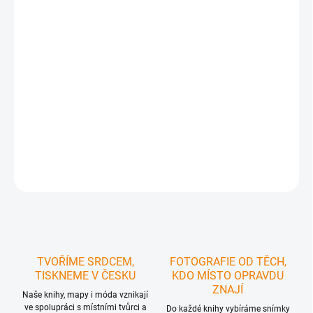
cena:
MŮŽEME
DORUČIT DO:
11.08.2026
MOŽNOSTI
DORUČENÍ
−
+
Přidat do košíku
DETAILNÍ INFORMACE
ZEPTAT SE
HLÍDAT
TVOŘÍME SRDCEM,
FOTOGRAFIE OD TĚCH,
TISKNEME V ČESKU
KDO MÍSTO OPRAVDU
ZNAJÍ
Naše knihy, mapy i móda vznikají
ve spolupráci s místními tvůrci a
Do každé knihy vybíráme snímky