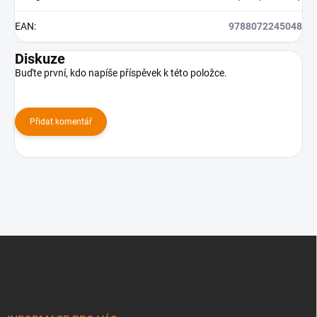
EAN
:
9788072245048
Diskuze
Buďte první, kdo napíše příspěvek k této položce.
Přidat komentář
Z
á
p
a
t