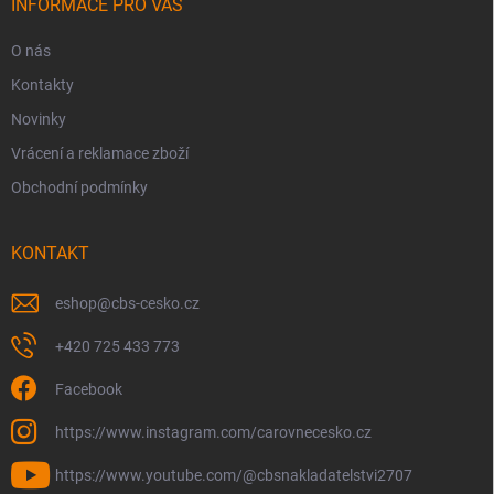
í
INFORMACE PRO VÁS
O nás
Kontakty
Novinky
Vrácení a reklamace zboží
Obchodní podmínky
KONTAKT
eshop
@
cbs-cesko.cz
+420 725 433 773
Facebook
https://www.instagram.com/carovnecesko.cz
https://www.youtube.com/@cbsnakladatelstvi2707