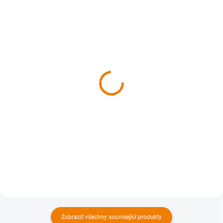
SKLADEM
SKLADEM
Turistický atlas Česko 1 :
Dárková sada
50 000
turistických map
SLOVENSKO
1 999 Kč
1 590 Kč
1 999 Kč bez DPH
1 590 Kč bez DPH
Do košíku
Do košíku
Zobrazit všechny související produkty