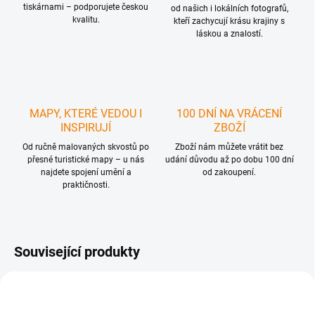
tiskárnami – podporujete českou
od našich i lokálních fotografů,
kvalitu.
kteří zachycují krásu krajiny s
láskou a znalostí.
MAPY, KTERÉ VEDOU I
100 DNÍ NA VRÁCENÍ
INSPIRUJÍ
ZBOŽÍ
Od ručně malovaných skvostů po
Zboží nám můžete vrátit bez
přesné turistické mapy – u nás
udání důvodu až po dobu 100 dní
najdete spojení umění a
od zakoupení.
praktičnosti.
Související produkty
TIP
TIP
AKCE TÝDNE