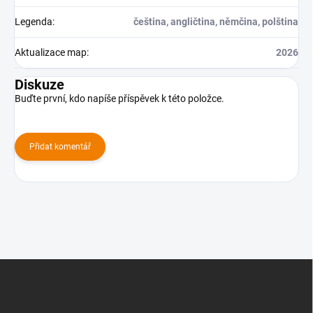
Legenda
:
čeština, angličtina, němčina, polština
Aktualizace map
:
2026
Diskuze
Buďte první, kdo napíše příspěvek k této položce.
Přidat komentář
Z
á
p
a