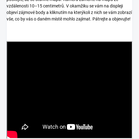
vzdálenosti 10–15 centimetrů. V okamžiku se vám na displeji
objeví zájmové body a kliknutím na kterýkoli z nich se vám zobrazí
vše, co by vás o daném místě mohlo zajímat. Pátrejte a objevujte!