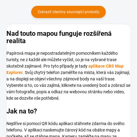
Zobrazit všechny související produkty
Nad touto mapou funguje rozšířená
realita
Papírová mapa je nepostradatelným pomocníkem každého
turisty, ne z každé ale můžete vyčíst, co je na vybrané trase
skutečně zajímavé. Pro tyto případy je tady
aplikace CBS Map
Explorer
. Svůj chytrý telefon zaměříte na místa, která vás zajímají,
a na displeji se objeví všechny zájmové body na vaší trase.
Vyberete si to, co vás zajímá, kliknete na uvedený bod a zobrazí se
vám fotografie, popis a odkaz na webovou stránku nebo video,
kde se dozvíte vše potřebné.
Jak na to?
Nejdříve si pomocí QR kódu aplikaci stáhnete zdarma do svého
telefonu. V aplikaci naskenujte čárový kód na obálce mapy a
počkejte, až se stáhne mapa. Kameru zaměřte na mapu ze