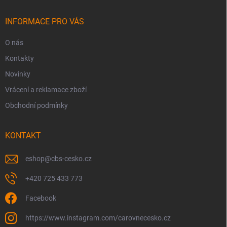
t
í
INFORMACE PRO VÁS
O nás
Kontakty
Novinky
Vrácení a reklamace zboží
Obchodní podmínky
KONTAKT
eshop
@
cbs-cesko.cz
+420 725 433 773
Facebook
https://www.instagram.com/carovnecesko.cz