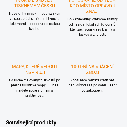
TVOŘÍME SRDCEM,
FOTOGRAFIE OD TĚCH,
TISKNEME V ČESKU
KDO MÍSTO OPRAVDU
ZNAJÍ
Naše knihy, mapy i móda vznikají
ve spolupráci s místními tvůrci a
Do každé knihy vybíráme snímky
tiskárnami – podporujete českou
od našich i lokálních fotografů,
kvalitu.
kteří zachycují krásu krajiny s
láskou a znalostí.
MAPY, KTERÉ VEDOU I
100 DNÍ NA VRÁCENÍ
INSPIRUJÍ
ZBOŽÍ
Od ručně malovaných skvostů po
Zboží nám můžete vrátit bez
přesné turistické mapy – u nás
udání důvodu až po dobu 100 dní
najdete spojení umění a
od zakoupení.
praktičnosti.
Související produkty