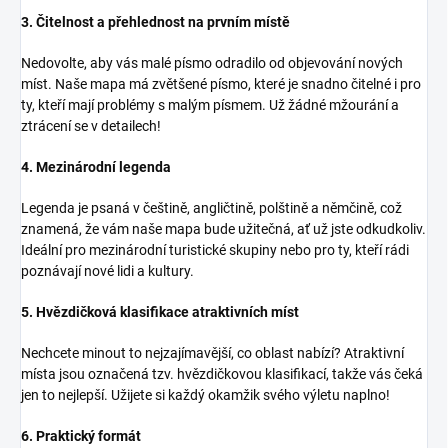
3. Čitelnost a přehlednost na prvním místě
Nedovolte, aby vás malé písmo odradilo od objevování nových
míst. Naše mapa má zvětšené písmo, které je snadno čitelné i pro
ty, kteří mají problémy s malým písmem. Už žádné mžourání a
ztrácení se v detailech!
4. Mezinárodní legenda
Legenda je psaná v češtině, angličtině, polštině a němčině, což
znamená, že vám naše mapa bude užitečná, ať už jste odkudkoliv.
Ideální pro mezinárodní turistické skupiny nebo pro ty, kteří rádi
poznávají nové lidi a kultury.
5. Hvězdičková klasifikace atraktivních míst
Nechcete minout to nejzajímavější, co oblast nabízí? Atraktivní
místa jsou označená tzv. hvězdičkovou klasifikací, takže vás čeká
jen to nejlepší. Užijete si každý okamžik svého výletu naplno!
6. Praktický formát