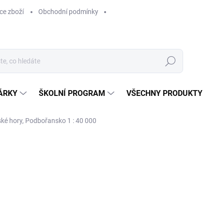
ce zboží
Obchodní podmínky
Hledat
ÁRKY
ŠKOLNÍ PROGRAM
VŠECHNY PRODUKTY
é hory, Podbořansko 1 : 40 000
ocení
169 Kč
169 Kč bez DPH
Měrná
SKLADEM