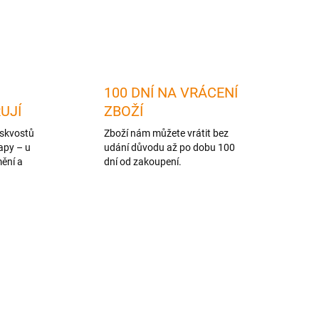
ZEPTAT SE
HLÍDAT
100 DNÍ NA VRÁCENÍ
RUJÍ
ZBOŽÍ
skvostů
Zboží nám můžete vrátit bez
apy – u
udání důvodu až po dobu 100
mění a
dní od zakoupení.