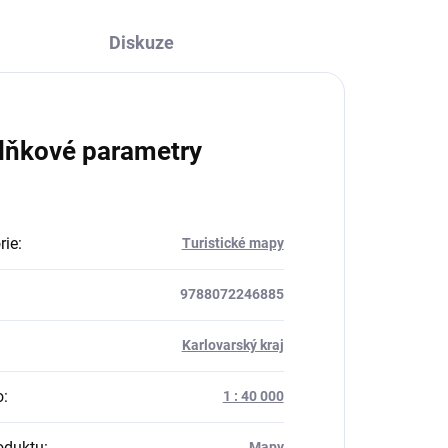
Diskuze
lňkové parametry
rie
:
Turistické mapy
9788072246885
:
Karlovarský kraj
o
:
1 : 40 000
oduktu
:
Mapy