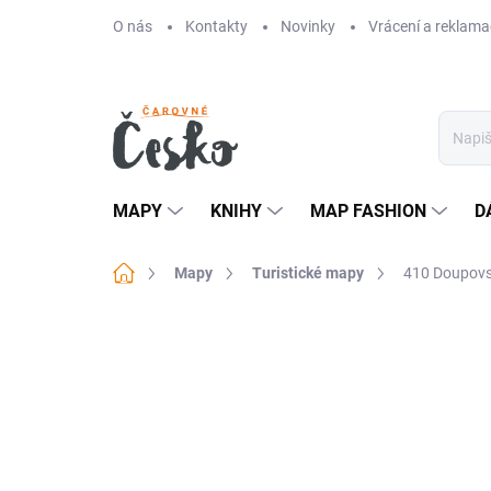
Přejít
O nás
Kontakty
Novinky
Vrácení a reklama
na
obsah
MAPY
KNIHY
MAP FASHION
D
Domů
Mapy
Turistické mapy
410 Doupovsk
Neohodnoceno
Podrobnosti hodn