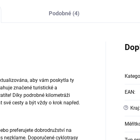
Podobné (4)
Dop
Katego
tualizována, aby vám poskytla ty
ahuje značené turistické a
EAN
:
tratíte! Díky podrobné kilometráži
t své cesty a být vždy o krok napřed.
?
Kraj
Měřítk
nebo preferujete dobrodružství na
ás nezklame. Doporučené cyklotrasy
Typ pr