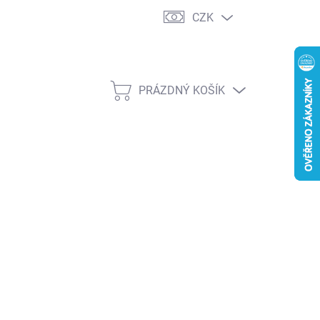
CZK
PRÁZDNÝ KOŠÍK
NÁKUPNÍ
KOŠÍK