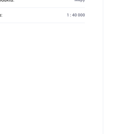
o
:
1 : 40 000