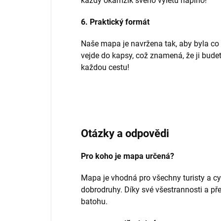
každý okamžik svého výletu naplno!
6. Praktický formát
Naše mapa je navržena tak, aby byla co 
vejde do kapsy, což znamená, že ji budet
každou cestu!
Otázky a odpovědi
Pro koho je mapa určená?
Mapa je vhodná pro všechny turisty a cy
dobrodruhy. Díky své všestrannosti a př
batohu.