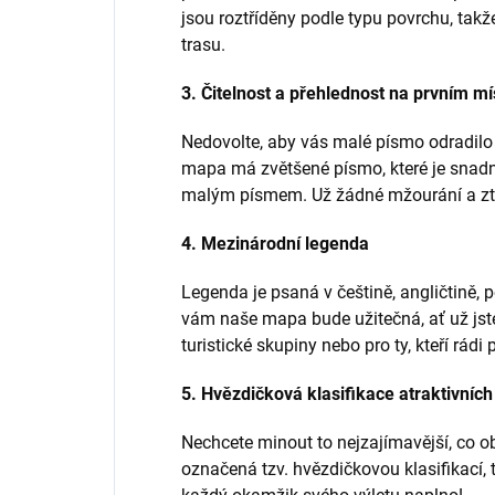
jsou roztříděny podle typu povrchu, takže
trasu.
3. Čitelnost a přehlednost na prvním mí
Nedovolte, aby vás malé písmo odradilo
mapa má zvětšené písmo, které je snadno 
malým písmem. Už žádné mžourání a ztrá
4. Mezinárodní legenda
Legenda je psaná v češtině, angličtině, 
vám naše mapa bude užitečná, ať už jste
turistické skupiny nebo pro ty, kteří rádi 
5. Hvězdičková klasifikace atraktivních
Nechcete minout to nejzajímavější, co ob
označená tzv. hvězdičkovou klasifikací, t