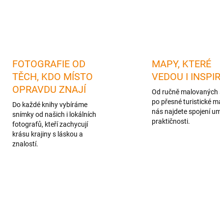
FOTOGRAFIE OD
MAPY, KTERÉ
TĚCH, KDO MÍSTO
VEDOU I INSPI
OPRAVDU ZNAJÍ
Od ručně malovaných 
po přesné turistické m
Do každé knihy vybíráme
nás najdete spojení u
snímky od našich i lokálních
praktičnosti.
fotografů, kteří zachycují
krásu krajiny s láskou a
znalostí.
TIP