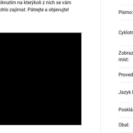
iknutím na kterýkoli z nich se vám
hlo zajímat. Pátrejte a objevujte!
Písmo
:
Cyklot
Zobraz
míst
:
Proved
Jazyk 
Posklá
Obal
: