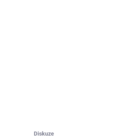
ADEM
SKLADEM
421 Český ráj,
Mladoboleslavsko 1 : 40
000
169 Kč
169 Kč bez DPH
Do košíku
Diskuze