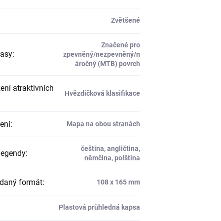
Zvětšené
Značené pro
rasy
:
zpevněný/nezpevněný/n
áročný (MTB) povrch
ení atraktivních
Hvězdičková klasifikace
ení
:
Mapa na obou stranách
čeština, angličtina,
legendy
:
němčina, polština
daný formát
:
108 x 165 mm
Plastová průhledná kapsa