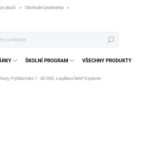
ce zboží
Obchodní podmínky
Hledat
ÁRKY
ŠKOLNÍ PROGRAM
VŠECHNY PRODUKTY
hory, Frýdlantsko 1 : 40 000, s aplikací MAP Explorer
ocení
169 Kč
169 Kč bez DPH