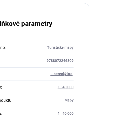
lňkové parametry
rie
:
Turistické mapy
9788072246809
:
Liberecký kraj
o
:
1 : 40 000
oduktu
:
Mapy
o
:
1 : 40 000