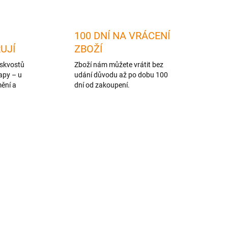
100 DNÍ NA VRÁCENÍ
RUJÍ
ZBOŽÍ
skvostů
Zboží nám můžete vrátit bez
apy – u
udání důvodu až po dobu 100
mění a
dní od zakoupení.