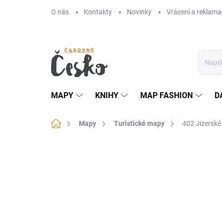
Přejít
O nás
Kontakty
Novinky
Vrácení a reklama
na
obsah
MAPY
KNIHY
MAP FASHION
D
Domů
Mapy
Turistické mapy
402 Jizerské 
Neohodnoceno
Podrobnosti hodn
NOVINKA