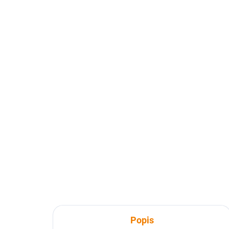
SKLADEM
103 Jizerské hory 1 : 60
Sa
000
SH
169 Kč
2 
169 Kč bez DPH
2 4
Do košíku
Popis