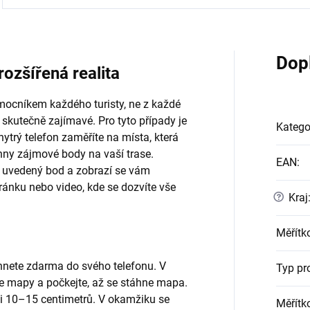
Dop
ozšířená realita
ocníkem každého turisty, ne z každé
 skutečně zajímavé. Pro tyto případy je
Katego
chytrý telefon zaměříte na místa, která
echny zájmové body na vaší trase.
EAN
:
na uvedený bod a zobrazí se vám
ránku nebo video, kde se dozvíte vše
?
Kraj
Měřítk
hnete zdarma do svého telefonu. V
Typ pr
ce mapy a počkejte, až se stáhne mapa.
 10–15 centimetrů. V okamžiku se
Měřítk