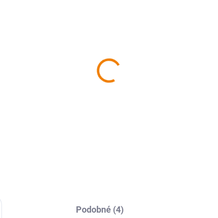
SKLADEM
SKL
da map ČESKO 1:40T
404 Lužické hory 1 : 40
OCart
000, s aplikací MAP
Explorer
490 Kč
169 Kč
90 Kč bez DPH
169 Kč bez DPH
Do košíku
Do košíku
Podobné (4)