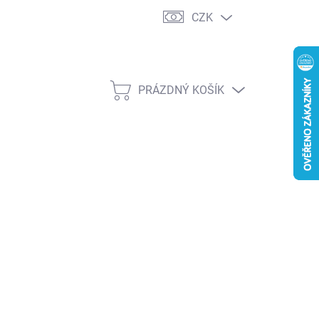
CZK
PRÁZDNÝ KOŠÍK
NÁKUPNÍ
KOŠÍK