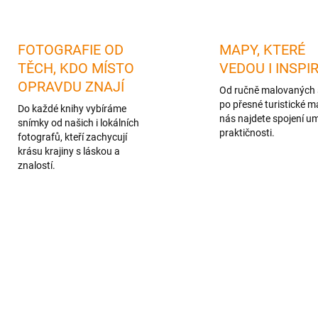
FOTOGRAFIE OD
MAPY, KTERÉ
TĚCH, KDO MÍSTO
VEDOU I INSPI
OPRAVDU ZNAJÍ
Od ručně malovaných 
po přesné turistické m
Do každé knihy vybíráme
nás najdete spojení u
snímky od našich i lokálních
praktičnosti.
fotografů, kteří zachycují
krásu krajiny s láskou a
znalostí.
NOVINKA