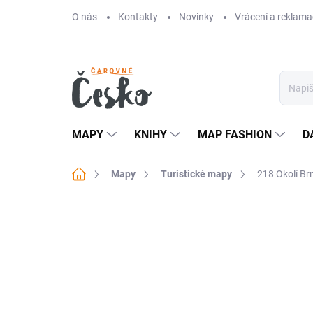
Přejít
O nás
Kontakty
Novinky
Vrácení a reklama
na
obsah
MAPY
KNIHY
MAP FASHION
D
Domů
Mapy
Turistické mapy
218 Okolí Br
Neohodnoceno
Podrobnosti hodn