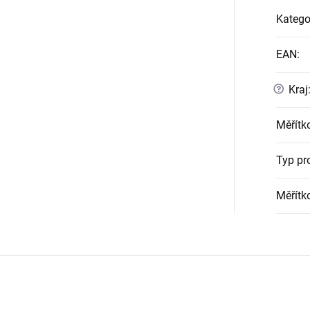
Katego
EAN
:
?
Kraj
Měřítk
Typ pr
Měřítk