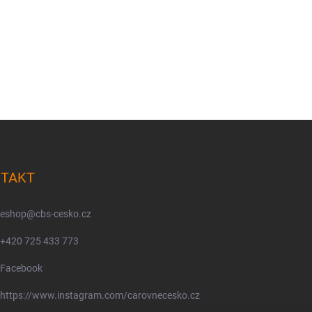
TAKT
eshop
@
cbs-cesko.cz
+420 725 433 773
Facebook
https://www.instagram.com/carovnecesko.cz