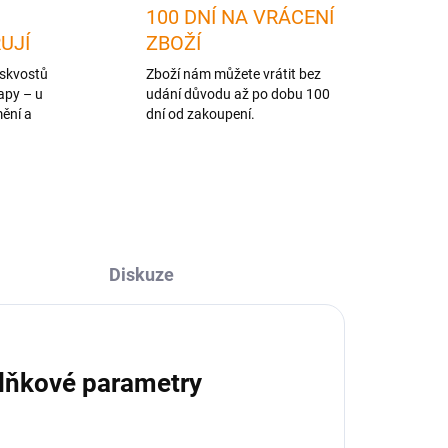
100 DNÍ NA VRÁCENÍ
RUJÍ
ZBOŽÍ
skvostů
Zboží nám můžete vrátit bez
apy – u
udání důvodu až po dobu 100
mění a
dní od zakoupení.
Diskuze
lňkové parametry