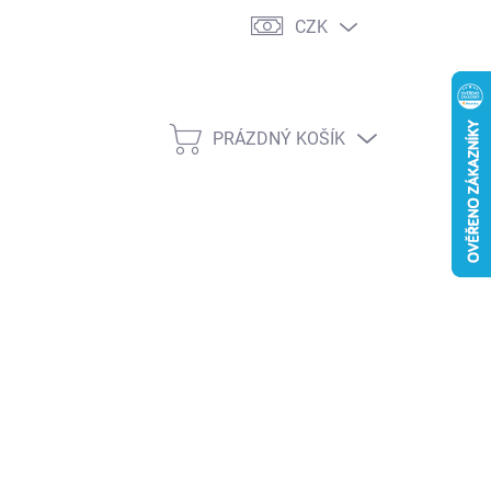
CZK
PRÁZDNÝ KOŠÍK
NÁKUPNÍ
KOŠÍK