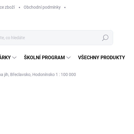
ce zboží
Obchodní podmínky
Hledat
ÁRKY
ŠKOLNÍ PROGRAM
VŠECHNY PRODUKTY
na jih, Břeclavsko, Hodonínsko 1 : 100 000
ocení
129 Kč
129 Kč bez DPH
Měrná
SKLADEM