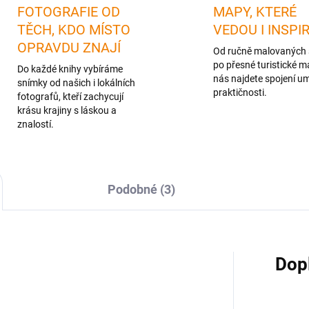
FOTOGRAFIE OD
MAPY, KTERÉ
TĚCH, KDO MÍSTO
VEDOU I INSPI
OPRAVDU ZNAJÍ
Od ručně malovaných 
po přesné turistické m
Do každé knihy vybíráme
nás najdete spojení u
snímky od našich i lokálních
praktičnosti.
fotografů, kteří zachycují
krásu krajiny s láskou a
znalostí.
Podobné (3)
Dop