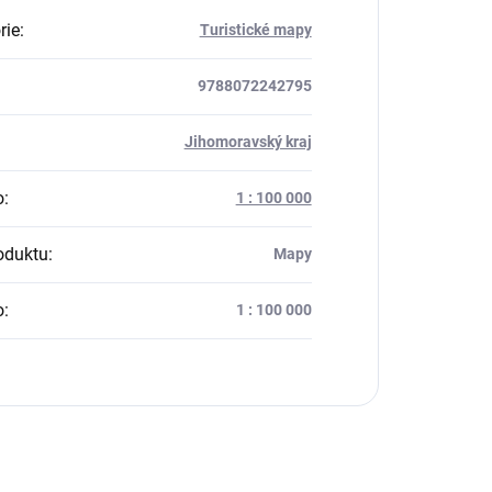
rie
:
Turistické mapy
9788072242795
:
Jihomoravský kraj
o
:
1 : 100 000
oduktu
:
Mapy
o
:
1 : 100 000