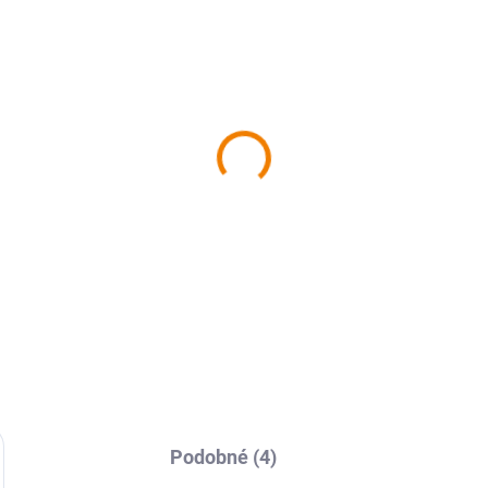
SKLADEM
 Plzeňsko sever 1 : 50
0
9 Kč
 Kč bez DPH
Do košíku
Podobné (4)