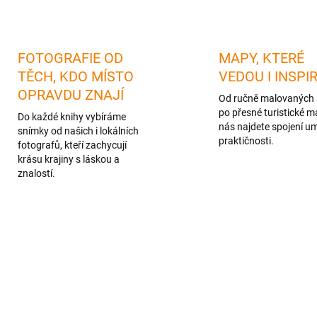
FOTOGRAFIE OD
MAPY, KTERÉ
TĚCH, KDO MÍSTO
VEDOU I INSPI
OPRAVDU ZNAJÍ
Od ručně malovaných 
po přesné turistické m
Do každé knihy vybíráme
nás najdete spojení u
snímky od našich i lokálních
praktičnosti.
fotografů, kteří zachycují
krásu krajiny s láskou a
znalostí.