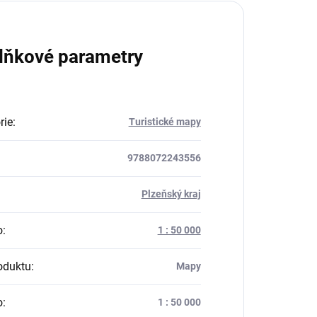
lňkové parametry
rie
:
Turistické mapy
9788072243556
:
Plzeňský kraj
o
:
1 : 50 000
oduktu
:
Mapy
o
:
1 : 50 000