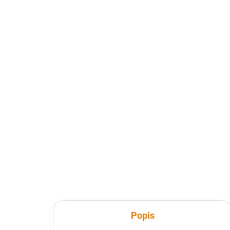
SKLADEM
009 Západočeské lázně,
014
Slavkovský les 1 : 50 000
00
149 Kč
14
149 Kč bez DPH
149
Do košíku
Popis