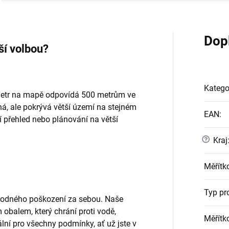
Dop
ší volbou?
Katego
imetr na mapě odpovídá 500 metrům ve
á, ale pokrývá větší území na stejném
EAN
:
 přehled nebo plánování na větší
?
Kraj
Měřítk
Typ pr
hodného poškození za sebou. Naše
balem, který chrání proti vodě,
Měřítk
ní pro všechny podmínky, ať už jste v