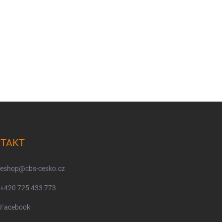
TAKT
eshop
@
cbs-cesko.cz
+420 725 433 773
Facebook