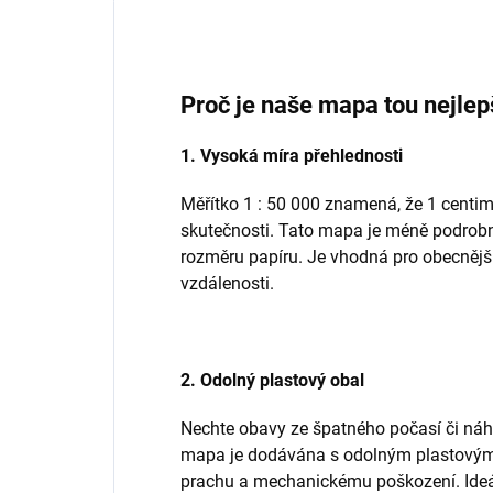
Proč je naše mapa tou nejlep
1. Vysoká míra přehlednosti
Měřítko 1 : 50 000 znamená, že 1 cent
skutečnosti. Tato mapa je méně podrobn
rozměru papíru. Je vhodná pro obecnější
vzdálenosti.
2. Odolný plastový obal
Nechte obavy ze špatného počasí či ná
mapa je dodávána s odolným plastovým o
prachu a mechanickému poškození. Ideál