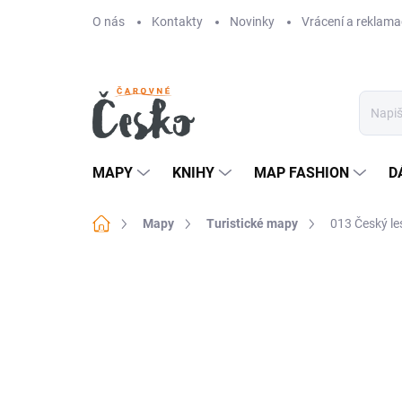
Přejít
O nás
Kontakty
Novinky
Vrácení a reklama
na
obsah
MAPY
KNIHY
MAP FASHION
D
Domů
Mapy
Turistické mapy
013 Český le
Neohodnoceno
Podrobnosti hodn