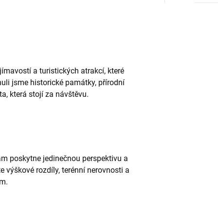
mavostí a turistických atrakcí, které
li jsme historické památky, přírodní
a, která stojí za návštěvu.
ám poskytne jedinečnou perspektivu a
e výškové rozdíly, terénní nerovnosti a
ím.