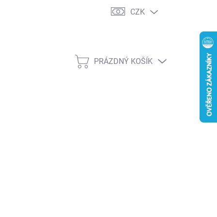
CZK
PRÁZDNÝ KOŠÍK
NÁKUPNÍ
KOŠÍK