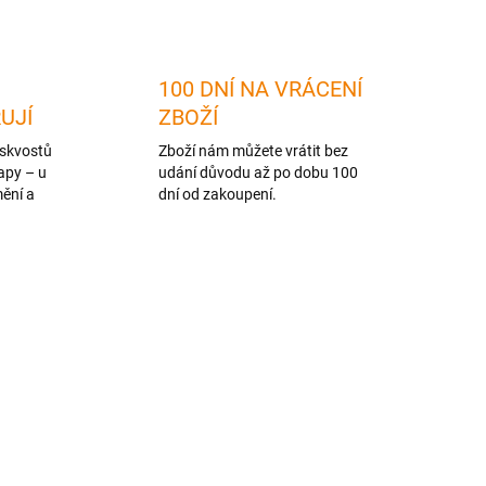
100 DNÍ NA VRÁCENÍ
RUJÍ
ZBOŽÍ
skvostů
Zboží nám můžete vrátit bez
apy – u
udání důvodu až po dobu 100
mění a
dní od zakoupení.