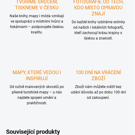
TVOŘÍME SRDCEM,
FOTOGRAFIE OD TĚCH,
TISKNEME V ČESKU
KDO MÍSTO OPRAVDU
ZNAJÍ
Naše knihy, mapy i móda vznikají
ve spolupráci s místními tvůrci a
Do každé knihy vybíráme snímky
tiskárnami – podporujete českou
od našich i lokálních fotografů,
kvalitu.
kteří zachycují krásu krajiny s
láskou a znalostí.
MAPY, KTERÉ VEDOU I
100 DNÍ NA VRÁCENÍ
INSPIRUJÍ
ZBOŽÍ
Od ručně malovaných skvostů po
Zboží nám můžete vrátit bez
přesné turistické mapy – u nás
udání důvodu až po dobu 100 dní
najdete spojení umění a
od zakoupení.
praktičnosti.
Související produkty