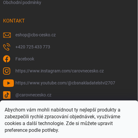
Obchodní podmínky
KONTAKT
eshop
@
cbs-cesko.cz
+420 725 433 773
Facebook
https://www.instagram.com/carovnecesko.cz
https://www.youtube.com/@cbsnakladatelstvi2707
@carovnecesko.cz
Abychom vám mohli nabídnout ty nejlepší produkty a
zabezpečili rychlé zpracování objednávek, využíváme
cookies a další technologie. Zde si můžete upravit
preference podle potřeby.