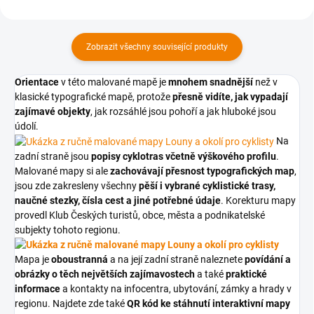
Zobrazit všechny související produkty
Orientace
v této malované mapě je
mnohem snadnější
než v
klasické typografické mapě, protože
přesně vidíte, jak vypadají
zajímavé objekty
, jak rozsáhlé jsou pohoří a jak hluboké jsou
údolí.
Na
zadní straně jsou
popisy cyklotras včetně výškového profilu
.
Malované mapy si ale
zachovávají přesnost typografických map
,
jsou zde zakresleny všechny
pěší i vybrané cyklistické trasy,
naučné stezky, čísla cest a jiné potřebné údaje
. Korekturu mapy
provedl Klub Českých turistů, obce, města a podnikatelské
subjekty tohoto regionu.
Mapa je
oboustranná
a na její zadní straně naleznete
povídání a
obrázky o těch největších zajímavostech
a také
praktické
informace
a kontakty na infocentra, ubytování, zámky a hrady v
regionu. Najdete zde také
QR kód ke stáhnutí interaktivní mapy