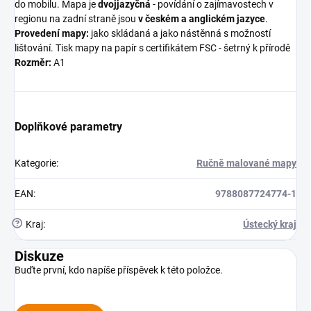
do mobilu. Mapa je
dvojjazyčná
- povídání o zajímavostech v
regionu na zadní straně jsou
v českém a anglickém jazyce
.
Provedení mapy:
jako skládaná a jako nástěnná s možností
lištování. Tisk mapy na papír s certifikátem FSC - šetrný k přírodě
Rozměr:
A1
Doplňkové parametry
Kategorie
:
Ručně malované mapy
EAN
:
9788087724774-1
?
Kraj
:
Ústecký kraj
Diskuze
Buďte první, kdo napíše příspěvek k této položce.