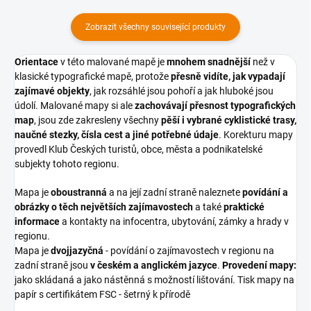
Zobrazit všechny související produkty
Orientace
v této malované mapě je
mnohem snadnější
než v
klasické typografické mapě, protože
přesně vidíte, jak vypadají
zajímavé objekty
, jak rozsáhlé jsou pohoří a jak hluboké jsou
údolí. Malované mapy si ale
zachovávají přesnost typografických
map
, jsou zde zakresleny všechny
pěší i vybrané cyklistické trasy,
naučné stezky, čísla cest a jiné potřebné údaje
. Korekturu mapy
provedl Klub Českých turistů, obce, města a podnikatelské
subjekty tohoto regionu.
Mapa je
oboustranná
a na její zadní straně naleznete
povídání a
obrázky o těch největších zajímavostech
a také
praktické
informace
a kontakty na infocentra, ubytování, zámky a hrady v
regionu.
Mapa je
dvojjazyčná
- povídání o zajímavostech v regionu na
zadní straně jsou
v českém a anglickém jazyce
.
Provedení mapy:
jako skládaná a jako nástěnná s možností lištování. Tisk mapy na
papír s certifikátem FSC - šetrný k přírodě