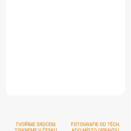
−
+
Přidat do košíku
Ručně malovaná mapa okresu Ústí nad Orlicí
✅ Snadná orientace v
mapě
✅ Pohodlnější plánování výletů - přesně vidíte jak zámek nebo
rozhledna vypadá
✅ Tipy na výlety a informace o zajímavostech v regionu
✅ Texty v češtině i angličtině
✅ V mapě zakresleny všechny naučné stezky,
pěší i vybrané cyklistické trasy
✅ Skládaná do batohu i nástěnná na stěnu
pokoje
DETAILNÍ INFORMACE
ZEPTAT SE
HLÍDAT
TVOŘÍME SRDCEM,
FOTOGRAFIE OD TĚCH,
TISKNEME V ČESKU
KDO MÍSTO OPRAVDU