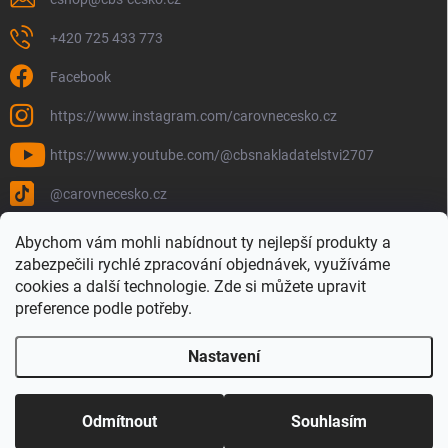
+420 725 433 773
Facebook
https://www.instagram.com/carovnecesko.cz
https://www.youtube.com/@cbsnakladatelstvi2707
@carovnecesko.cz
Abychom vám mohli nabídnout ty nejlepší produkty a
zabezpečili rychlé zpracování objednávek, využíváme
cookies a další technologie. Zde si můžete upravit
preference podle potřeby.
Nastavení
Copyright 2026
Čarovné Česko - Knihy, Mapy a Mapová móda
. Všechna
práva vyhrazena.
Upravit nastavení cookies
Odmítnout
Souhlasím
Vytvořil Shoptet