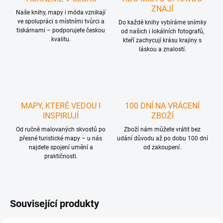
ZNAJÍ
Naše knihy, mapy i móda vznikají
ve spolupráci s místními tvůrci a
Do každé knihy vybíráme snímky
tiskárnami – podporujete českou
od našich i lokálních fotografů,
kvalitu.
kteří zachycují krásu krajiny s
láskou a znalostí.
MAPY, KTERÉ VEDOU I
100 DNÍ NA VRÁCENÍ
INSPIRUJÍ
ZBOŽÍ
Od ručně malovaných skvostů po
Zboží nám můžete vrátit bez
přesné turistické mapy – u nás
udání důvodu až po dobu 100 dní
najdete spojení umění a
od zakoupení.
praktičnosti.
Související produkty