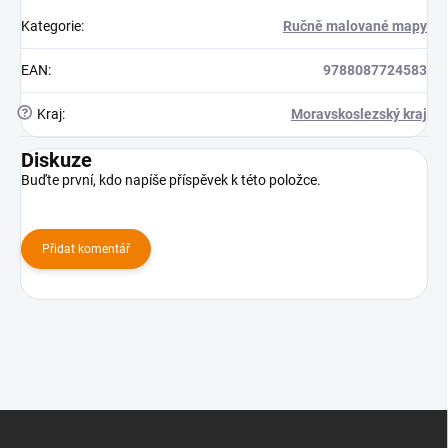
Kategorie
:
Ručně malované mapy
EAN
:
9788087724583
?
Kraj
:
Moravskoslezský kraj
Diskuze
Buďte první, kdo napíše příspěvek k této položce.
Přidat komentář
Z
á