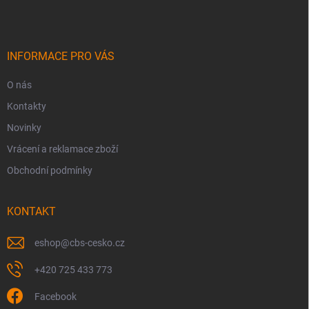
p
a
t
í
INFORMACE PRO VÁS
O nás
Kontakty
Novinky
Vrácení a reklamace zboží
Obchodní podmínky
KONTAKT
eshop
@
cbs-cesko.cz
+420 725 433 773
Facebook