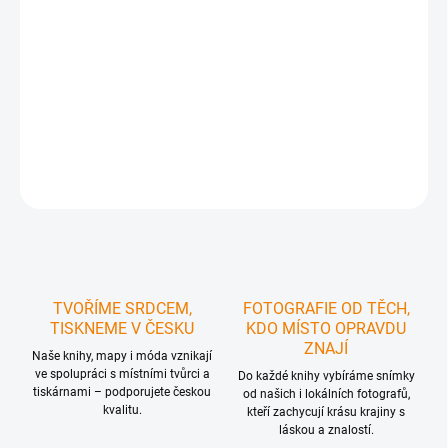
MOŽNOSTI DORUČENÍ
−
+
Přidat do košíku
DETAILNÍ INFORMACE
ZEPTAT SE
HLÍDAT
TVOŘÍME SRDCEM,
FOTOGRAFIE OD TĚCH,
TISKNEME V ČESKU
KDO MÍSTO OPRAVDU
ZNAJÍ
Naše knihy, mapy i móda vznikají
ve spolupráci s místními tvůrci a
Do každé knihy vybíráme snímky
tiskárnami – podporujete českou
od našich i lokálních fotografů,
kvalitu.
kteří zachycují krásu krajiny s
láskou a znalostí.