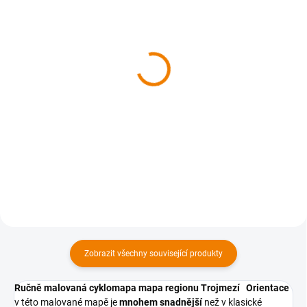
SKLADEM
SKLADEM
Ručně malovaná
Havlíčkobrodsko -
cyklomapa Kutnohorsko
malovaná nástěnná
dětem (s aplikací CBS
mapa
Map Explorer)
120 Kč
275 Kč
od
od 120 Kč bez DPH
275 Kč bez DPH
Detail
Detail
Zobrazit všechny související produkty
Ručně malovaná cyklomapa mapa regionu Trojmezí
Orientace
v této malované mapě je
mnohem snadnější
než v klasické