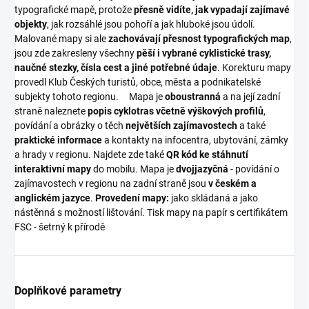
typografické mapě, protože
přesně vidíte, jak vypadají zajímavé
objekty
, jak rozsáhlé jsou pohoří a jak hluboké jsou údolí.
Malované mapy si ale
zachovávají přesnost typografických map
,
jsou zde zakresleny všechny
pěší i vybrané cyklistické trasy,
naučné stezky, čísla cest a jiné potřebné údaje
. Korekturu mapy
provedl Klub Českých turistů, obce, města a podnikatelské
subjekty tohoto regionu. Mapa je
oboustranná
a na její zadní
straně naleznete
popis cyklotras včetně výškových profilů
,
povídání a obrázky o těch
největších zajímavostech
a také
praktické informace
a kontakty na infocentra, ubytování, zámky
a hrady v regionu. Najdete zde také
QR kód ke stáhnutí
interaktivní mapy
do mobilu. Mapa je
dvojjazyčná
- povídání o
zajímavostech v regionu na zadní straně jsou
v českém a
anglickém jazyce
.
Provedení mapy:
jako skládaná a jako
nástěnná s možností lištování. Tisk mapy na papír s certifikátem
FSC - šetrný k přírodě
Doplňkové parametry