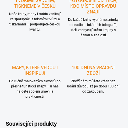
TVOŘÍME SRDCEM,
FOTOGRAFIE OD TĚCH,
TISKNEME V ČESKU
KDO MÍSTO OPRAVDU
ZNAJÍ
Naše knihy, mapy i móda vznikají
ve spolupráci s místními tvůrci a
Do každé knihy vybíráme snímky
tiskárnami – podporujete českou
od našich i lokálních fotografů,
kvalitu.
kteří zachycují krásu krajiny s
láskou a znalostí.
MAPY, KTERÉ VEDOU I
100 DNÍ NA VRÁCENÍ
INSPIRUJÍ
ZBOŽÍ
Od ručně malovaných skvostů po
Zboží nám můžete vrátit bez
přesné turistické mapy – u nás
udání důvodu až po dobu 100 dní
najdete spojení umění a
od zakoupení.
praktičnosti.
Související produkty