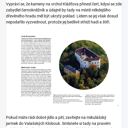
Vypráví se, že kameny na vrchol Klášťova přinesl čert, kdysi se zde
zabydlel černokněžník a údajně by tady na místě někdejšího
dřevěného hradu měl být ukrytý poklad. Lidem se jej však dosud
nepodařilo vyzvednout, protože jej bedlivě střeží hadi a štíři.
Pokud máte rádi dobré jídlo a pití, zavítejte na mikulášský
jarmek do Valašských Klobouk. Smlsnete si tady na pravém