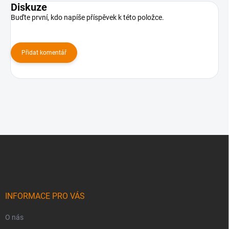
Diskuze
Buďte první, kdo napíše příspěvek k této položce.
Přidat komentář
Z
á
p
a
t
í
INFORMACE PRO VÁS
O nás