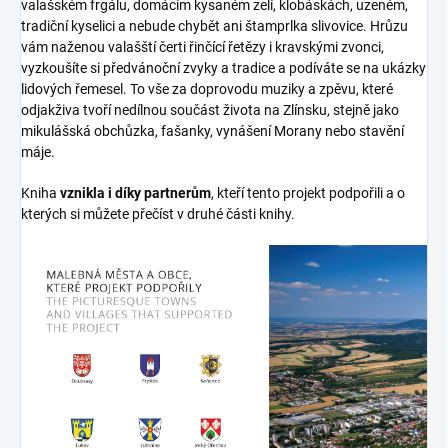
valašském frgálu, domácím kysaném zelí, klobáskách, uzeném,
tradiční kyselici a nebude chybět ani štamprlka slivovice. Hrůzu
vám naženou valašští čerti řinčící řetězy i kravskými zvonci,
vyzkoušíte si předvánoční zvyky a tradice a podíváte se na ukázky
lidových řemesel. To vše za doprovodu muziky a zpěvu, které
odjakživa tvoří nedílnou součást života na Zlínsku, stejně jako
mikulášská obchůzka, fašanky, vynášení Morany nebo stavění
máje.
Kniha
vznikla i díky partnerům
, kteří tento projekt podpořili a o
kterých si můžete přečíst v druhé části knihy.