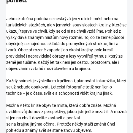
pohled.
Jeho skutečná podoba se neskrývá jen v ulicích měst nebo na
turistických stezkách, ale v jemných souvislostech krajiny, které se
ukazují teprve ve chvíli, kdy se od ní na chvíli vzdálíme. Pohled z
výšky dává známým místům nový rozměr. To, co ze země působí
obyčejně, se najednou skládá do promyšlených struktur, linií a
tvarů. Obce přirozeně zapadají do okolní krajiny, pole kreslí
pravidelné i nepravidelné obrazy a lesy vytvářejí rytmus, který ze
země jen tušíme. Každý let tak není jen cestou prostorem, ale i
objevováním vztahů mezi člověkem a krajinou.
Každý snímek je výsledkem trpělivosti, plánování i okamžiku, který
se už nebude opakovat. Letecká fotografie totiž není jen o
technice – je o čase, světle a schopnosti vidět krajinu jinak.
Možná v této knize objevíte místa, která dobře znáte. Možná
uvidíte svůj domov z perspektivy, jakou jste ještě nezažili. A možná
si jen na chvíli dovolíte zastavit a podívat
se na krajinu jinýma očima. Protože někdy stačí změnit úhel
pohledu a známý svět se stane znovu objevem.