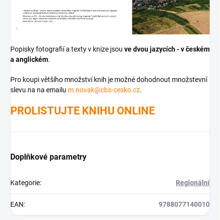
Popisky fotografií a texty v knize jsou
ve dvou jazycích - v českém
a anglické
m
.
Pro koupi většího množství knih je možné dohodnout množstevní
slevu na na emailu
m.novak@cbs-cesko.cz
.
PROLISTUJTE KNIHU ONLINE
Doplňkové parametry
Kategorie
:
Regionální
EAN
:
9788077140010