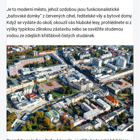
Je to moderní město, jehož ozdobou jsou funkcionalistické
„baťovské domky“ z červených cihel, ředitelské vily a bytové domy.
Když se vydáte do okolí, okouzlí vás hluboké lesy, prohlédnete si z
výšky typickou zlínskou zástavbu nebo se osvěžíte studenou
vodou ze zdejších křišťálově čistých studánek.