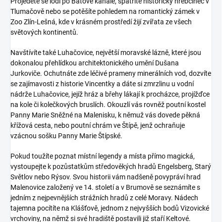
Projedete se lodí po Baťově kanále, spatříte historický hřebčinec v
Tlumačově nebo se potěšíte pohledem na romantický zámek v
Zoo Zlín-Lešná, kde v krásném prostředí žijí zvířata ze všech
světových kontinentů.
Navštívíte také Luhačovice, největší moravské lázně, které jsou
dokonalou přehlídkou architektonického umění Dušana
Jurkoviče. Ochutnáte zde léčivé prameny minerálních vod, dozvíte
se zajímavosti z historie Vincentky a dáte si zmrzlinu u vodní
nádrže Luhačovice, jejíž hráz a břehy lákají k procházce, projížďce
na kole či kolečkových bruslích. Okouzlí vás rovněž poutní kostel
Panny Marie Sněžné na Malenisku, k němuž vás dovede pěkná
křížová cesta, nebo poutní chrám ve Štípě, jenž ochraňuje
vzácnou sošku Panny Marie Štípské.
Pokud toužíte poznat místní legendy a místa přímo magická,
vystoupejte k pozůstatkům středověkých hradů Engelsberg, Starý
Světlov nebo Rýsov. Svou historii vám nadšeně povypráví hrad
Malenovice založený ve 14. století a v Brumově se seznámíte s
jedním z nejpevnějších strážních hradů z celé Moravy. Nádech
tajemna pocítíte na Klášťově, jednom z nejvyšších bodů Vizovické
vrchoviny, na němž si své hradiště postavili již staří Keltové.