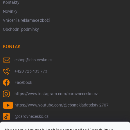
Kontakty
Novinky
Vrácení a reklamace zboží
Obchodní podmínky
KONTAKT
eshop
@
cbs-cesko.cz
+420 725 433 773
Facebook
https://www.instagram.com/carovnecesko.cz
https://www.youtube.com/@cbsnakladatelstvi2707
@carovnecesko.cz