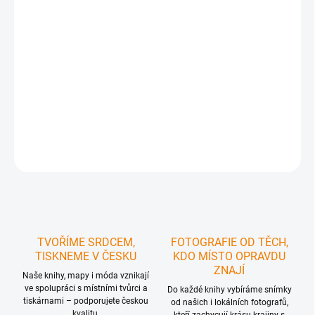
Kniha leteckých fotografií z SO ORP Krnov
vám přinese:
✅ Na 100
fotografií z Krnova a okolí
✅ Letecké záběry na každou obec v SO ORP
Krnov
✅ Texty v
češtině, polštině a v angličtině
- ideální volba
pro zahraniční
čtenáře
✅
Skvělý dárek
pro každého, kdo nemá možnost vzlétnout
✅ Potěší
rodáka i milovníka tohoto regionu
✅ Pevná vazba a tisk na kvalitní lesklý
papír zaručuje
kvalitu fotografií a dlouhou životnost
knihy
DETAILNÍ INFORMACE
ZEPTAT SE
HLÍDAT
TVOŘÍME SRDCEM,
FOTOGRAFIE OD TĚCH,
TISKNEME V ČESKU
KDO MÍSTO OPRAVDU
ZNAJÍ
Naše knihy, mapy i móda vznikají
ve spolupráci s místními tvůrci a
Do každé knihy vybíráme snímky
tiskárnami – podporujete českou
od našich i lokálních fotografů,
kvalitu.