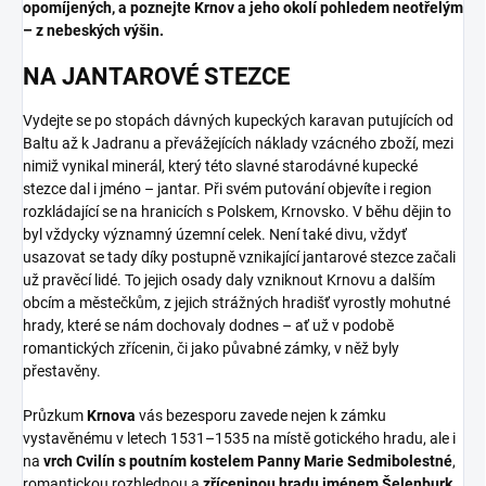
opomíjených, a poznejte Krnov a jeho okolí pohledem neotřelým
– z nebeských výšin.
NA JANTAROVÉ STEZCE
Vydejte se po stopách dávných kupeckých karavan putujících od
Baltu až k Jadranu a převážejících náklady vzácného zboží, mezi
nimiž vynikal minerál, který této slavné starodávné kupecké
stezce dal i jméno – jantar. Při svém putování objevíte i region
rozkládající se na hranicích s Polskem, Krnovsko. V běhu dějin to
byl vždycky významný územní celek. Není také divu, vždyť
usazovat se tady díky postupně vznikající jantarové stezce začali
už pravěcí lidé. To jejich osady daly vzniknout Krnovu a dalším
obcím a městečkům, z jejich strážných hradišť vyrostly mohutné
hrady, které se nám dochovaly dodnes – ať už v podobě
romantických zřícenin, či jako půvabné zámky, v něž byly
přestavěny.
Průzkum
Krnova
vás bezesporu zavede nejen k zámku
vystavěnému v letech 1531–1535 na místě gotického hradu, ale i
na
vrch Cvilín s poutním kostelem Panny Marie Sedmibolestné
,
romantickou rozhlednou a
zříceninou hradu jménem Šelenburk
.