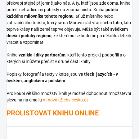
překvapí stejně příjemně jako nás. A ty, kteří jsou zde doma, kniha
potěší netradičními pohledy na známá místa. Kniha
potěší
každého milovníka tohoto regionu
, ať už místního nebo
zahraničního turistu, který se na Moravu rád vrací nebo toho, kdo
teprve krásy naší země teprve objevuje. Může být také
svědkem
dnešní podoby regionu
, ke kterému se budeme po několika letech
vracet a vzpomínat.
Kniha
vznikla i díky partnerům
, kteří tento projekt podpořili a o
kterých si můžete přečíst v druhé části knihy.
Popisky fotografií a texty v knize jsou
ve třech jazycích - v
českém, anglickém a polském
.
Pro koupi většího množství knih je možné dohodnout množstevní
slevu na na emailu
m.novak@cbs-cesko.cz
.
PROLISTOVAT KNIHU ONLINE