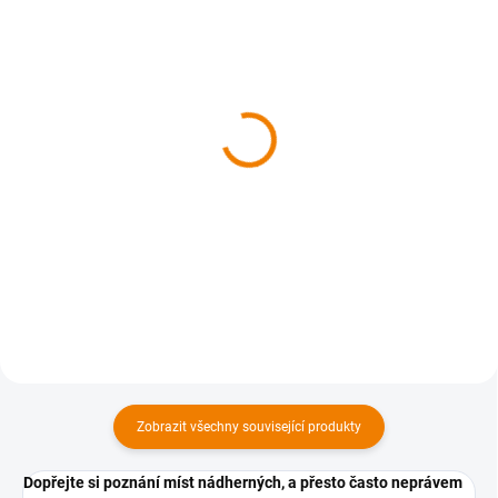
SKLADEM
SKLADEM
Kniha - Karlovarsko z
Kniha - Říčansko a
nebe
Brandýsko z nebe
629 Kč
629 Kč
629 Kč bez DPH
629 Kč bez DPH
Do košíku
Do košíku
Zobrazit všechny související produkty
Dopřejte si poznání míst nádherných, a přesto často neprávem