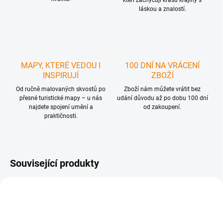
kteří zachycují krásu krajiny s
láskou a znalostí.
MAPY, KTERÉ VEDOU I
100 DNÍ NA VRÁCENÍ
INSPIRUJÍ
ZBOŽÍ
Od ručně malovaných skvostů po
Zboží nám můžete vrátit bez
přesné turistické mapy – u nás
udání důvodu až po dobu 100 dní
najdete spojení umění a
od zakoupení.
praktičnosti.
Související produkty