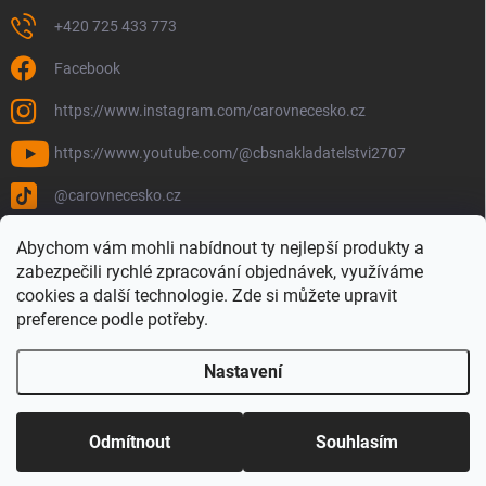
+420 725 433 773
Facebook
https://www.instagram.com/carovnecesko.cz
https://www.youtube.com/@cbsnakladatelstvi2707
@carovnecesko.cz
Abychom vám mohli nabídnout ty nejlepší produkty a
zabezpečili rychlé zpracování objednávek, využíváme
cookies a další technologie. Zde si můžete upravit
preference podle potřeby.
Nastavení
Copyright 2026
Čarovné Česko - Knihy, Mapy a Mapová móda
. Všechna
práva vyhrazena.
Upravit nastavení cookies
Odmítnout
Souhlasím
Vytvořil Shoptet