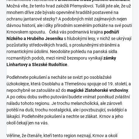
Možná víte, že tento hrad založili Přemyslovci. Tušili jste ale, že už
mnohem dříve zde bývalo opevněné hradiště postavené na
ochranu jantarové stezky? A podobných míst zajímavých nejen
dávnou historií, ale i díky přírodním scenériím potkáte na své pouti
Krnovskem spoustu. Čeká vás podmanivá krajina
podhůří
Nízkého a Hrubého Jeseníku
s hlubokými lesy, v nichž se ukrývají
pozůstatky středověkých hradů, s prosluněnými stráněmi a
romantickými údolími. Neodoláte pohledu na panská sídla
rozmanitých podob, mezi nimiž bezesporu vynikají
zámky
Linhartovy a Slezské Rudoltice
.
Podlehnete pokušení a necháte se svézt po osoblažské
úzkokolejce, která Osoblahu a Třemešnou spojuje od 19. století, a
nepochybně se zatouláte až do
magické Zlatohorské vrchoviny
.
A po celou dobu svého putování budete vnímat poněkud zvláštní
náladu tohoto regionu. Je trochu melancholická, ale zároveň
potěší na duši, trochu nostalgická, ale i povzbuzující, svádějící a
lákající. Podlehněte pokušení a nechte se zlákat. Krnov a jeho
okolí čekají jen na vás.
Věříme, že čtenáře, kteří tento region neznají, Krnov a okolí