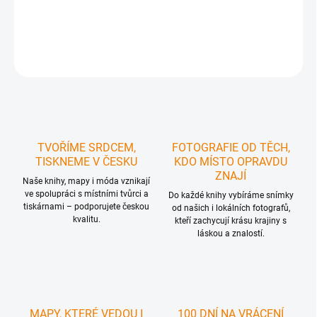
DETAILNÍ INFORMACE
ZEPTAT SE
HLÍDAT
TVOŘÍME SRDCEM,
FOTOGRAFIE OD TĚCH,
TISKNEME V ČESKU
KDO MÍSTO OPRAVDU
ZNAJÍ
Naše knihy, mapy i móda vznikají
ve spolupráci s místními tvůrci a
Do každé knihy vybíráme snímky
tiskárnami – podporujete českou
od našich i lokálních fotografů,
kvalitu.
kteří zachycují krásu krajiny s
láskou a znalostí.
MAPY, KTERÉ VEDOU I
100 DNÍ NA VRÁCENÍ