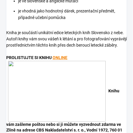
je ve slovenské a anglické mutaci
je vhodná jako hodnotný dárek, prezentační předmět,
případně učební pomůcka
Kniha je součástí unikátní edice leteckých knih Slovensko z nebe.
Autoři knihy vám svou vášeň k létání a pro fotografování vyprávějí
prostřednictvím těchto knih přes dech beroucí letecké záběry.
PROLISTUJTE SI KNIHU
ONLINE
Knihu
vám zašleme poštou nebo si ji můžete vyzvednout zdarma ve
Zlíně na adrese CBS Nakladatelství s. r. o., Vodní 1972, 760 01