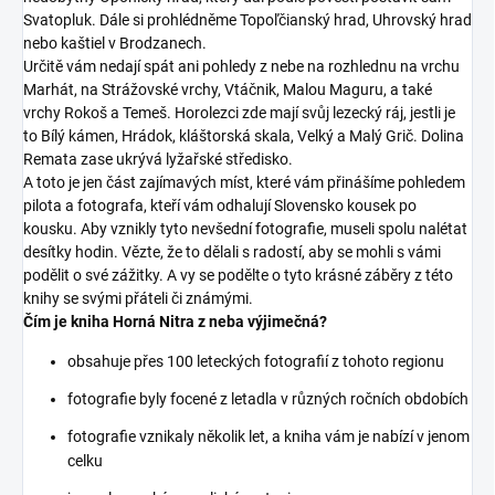
Svatopluk. Dále si prohlédněme Topoľčianský hrad, Uhrovský hrad
nebo kaštiel v Brodzanech.
Určitě vám nedají spát ani pohledy z nebe na rozhlednu na vrchu
Marhát, na Strážovské vrchy, Vtáčnik, Malou Maguru, a také
vrchy Rokoš a Temeš. Horolezci zde mají svůj lezecký ráj, jestli je
to Bílý kámen, Hrádok, kláštorská skala, Velký a Malý Grič. Dolina
Remata zase ukrývá lyžařské středisko.
A toto je jen část zajímavých míst, které vám přinášíme pohledem
pilota a fotografa, kteří vám odhalují Slovensko kousek po
kousku. Aby vznikly tyto nevšední fotografie, museli spolu nalétat
desítky hodin. Vězte, že to dělali s radostí, aby se mohli s vámi
podělit o své zážitky. A vy se podělte o tyto krásné záběry z této
knihy se svými přáteli či známými.
Čím je kniha Horná Nitra z neba výjimečná?
obsahuje přes 100 leteckých fotografií z tohoto regionu
fotografie byly focené z letadla v různých ročních obdobích
fotografie vznikaly několik let, a kniha vám je nabízí v jenom
celku