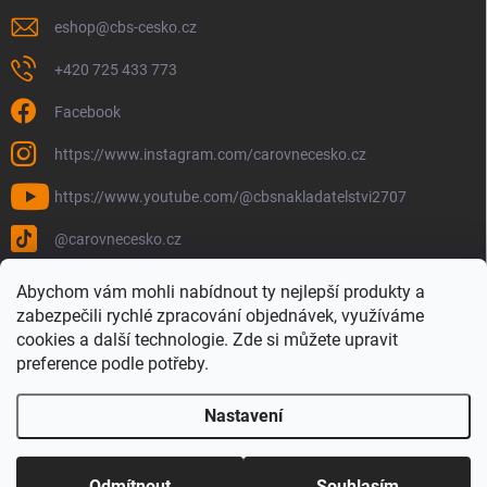
eshop
@
cbs-cesko.cz
+420 725 433 773
Facebook
https://www.instagram.com/carovnecesko.cz
https://www.youtube.com/@cbsnakladatelstvi2707
@carovnecesko.cz
Abychom vám mohli nabídnout ty nejlepší produkty a
zabezpečili rychlé zpracování objednávek, využíváme
cookies a další technologie. Zde si můžete upravit
preference podle potřeby.
Nastavení
Copyright 2026
Čarovné Česko - Knihy, Mapy a Mapová móda
. Všechna
práva vyhrazena.
Upravit nastavení cookies
Odmítnout
Souhlasím