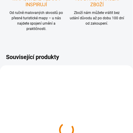
INSPIRUJÍ
ZBOŽÍ
Od ručně malovaných skvostů po
Zboží nám můžete vrátit bez
přesné turistické mapy – u nás
udání důvodu až po dobu 100 dní
najdete spojení umění a
od zakoupení.
praktičnosti.
Související produkty
SKLADEM
SKLADEM
Dolná Nitra z neba
Gemer - Malohont z
neba