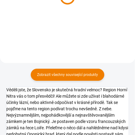
629 Kč
629 Kč
629 Kč bez DPH
629 Kč bez DPH
Do košíku
Do košíku
Zobrazit všechny související produkty
Věděli jste, že Slovensko je skutečná hradní velmoc? Region Horní
Nitra vás o tom přesvědčí! Ale můžete si zde užívat i blahodárné
účinky lázní, nebo aktivně odpočívat v krásné přírodě. Tak se
pojďme na tento region podívat trochu nevšedně. Z nebe.
Nejvýznamnějším, nejpohádkovější a nejnavštěvovanějším
zámkem je ten Bojnický. Je postaven podle vzoru francouzských
zámků na řece Loiře. Přeleťme o něco dál a nahlédněme nad kdysi
nedobytný Oponický hrad, který dal podle pověsti postavit sám