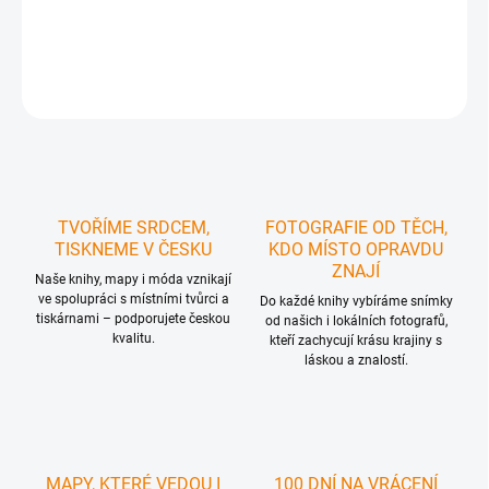
DETAILNÍ INFORMACE
ZEPTAT SE
HLÍDAT
TVOŘÍME SRDCEM,
FOTOGRAFIE OD TĚCH,
TISKNEME V ČESKU
KDO MÍSTO OPRAVDU
ZNAJÍ
Naše knihy, mapy i móda vznikají
ve spolupráci s místními tvůrci a
Do každé knihy vybíráme snímky
tiskárnami – podporujete českou
od našich i lokálních fotografů,
kvalitu.
kteří zachycují krásu krajiny s
láskou a znalostí.
MAPY, KTERÉ VEDOU I
100 DNÍ NA VRÁCENÍ