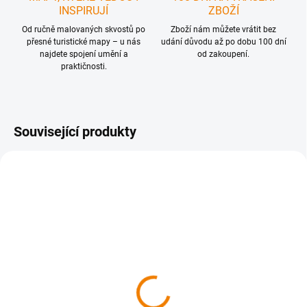
INSPIRUJÍ
ZBOŽÍ
Od ručně malovaných skvostů po
Zboží nám můžete vrátit bez
přesné turistické mapy – u nás
udání důvodu až po dobu 100 dní
najdete spojení umění a
od zakoupení.
praktičnosti.
Související produkty
SKLADEM
SKLADEM
Martin a Vrútky z neba
Piešťany a okolie z neba