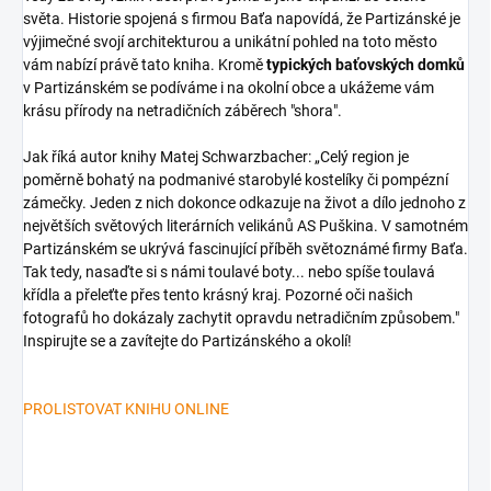
světa. Historie spojená s firmou Baťa napovídá, že Partizánské je
výjimečné svojí architekturou a unikátní pohled na toto město
vám nabízí právě tato kniha. Kromě
typických baťovských domků
v Partizánském se podíváme i na okolní obce a ukážeme vám
krásu přírody na netradičních záběrech "shora".
Jak říká autor knihy Matej Schwarzbacher: „Celý region je
poměrně bohatý na podmanivé starobylé kostelíky či pompézní
zámečky. Jeden z nich dokonce odkazuje na život a dílo jednoho z
největších světových literárních velikánů AS Puškina. V samotném
Partizánském se ukrývá fascinující příběh světoznámé firmy Baťa.
Tak tedy, nasaďte si s námi toulavé boty... nebo spíše toulavá
křídla a přeleťte přes tento krásný kraj. Pozorné oči našich
fotografů ho dokázaly zachytit opravdu netradičním způsobem."
Inspirujte se a zavítejte do Partizánského a okolí!
PROLISTOVAT KNIHU ONLINE