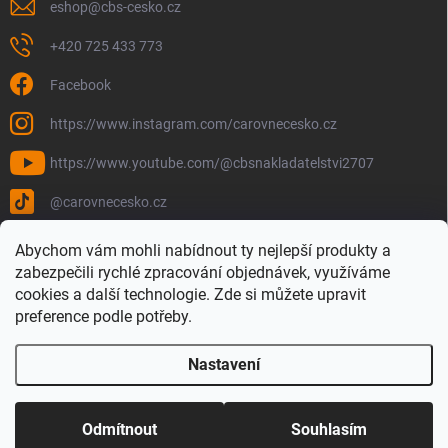
eshop
@
cbs-cesko.cz
+420 725 433 773
Facebook
https://www.instagram.com/carovnecesko.cz
https://www.youtube.com/@cbsnakladatelstvi2707
@carovnecesko.cz
Abychom vám mohli nabídnout ty nejlepší produkty a
zabezpečili rychlé zpracování objednávek, využíváme
cookies a další technologie. Zde si můžete upravit
preference podle potřeby.
Nastavení
Copyright 2026
Čarovné Česko - Knihy, Mapy a Mapová móda
. Všechna
práva vyhrazena.
Upravit nastavení cookies
Odmítnout
Souhlasím