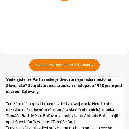
629 Kč
629 Kč
629 Kč bez DPH
629 Kč bez DPH
Do košíku
Do košíku
Zobrazit všechny související produkty
Věděli jste, že Partizánské je dvacáté nejmladší město na
Slovensku? Svůj statut města získali v listopadu 1948 ještě pod
názvem Baťovany.
Ten zároveň napovídá, čemu vděčí za svůj vznik. Není to nic
menšího než
celosvětově známá a slavná obuvnická značka
Tomáše Bati
. Město Baťovany postavil Jan Antonín Baťa, majitel
společnosti Baťa po smrti Tomáše Bati.
Tedy za svůj vznik vděčí právě jemu a jeho expanzi do celého