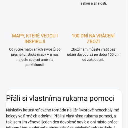
láskou a znalostí.
MAPY, KTERÉ VEDOU I
100 DNÍ NA VRÁCENÍ
INSPIRUJÍ
ZBOŽÍ
Od ručně malovaných skvostů po
Zboží nám můžete vrátit bez
přesné turistické mapy – u nás
udání důvodu až po dobu 100 dní
najdete spojení umění a
od zakoupení.
praktičnosti.
Přáli si vlastníma rukama pomoci
Následky katastrofického tornáda na jižní Moravě nenechaly mé
kolegy ve firmě chladnými. Přáli si vlastníma rukama pomoci, a
tak jsem jim věnoval jeden den dovolené navíc a oni místo práce