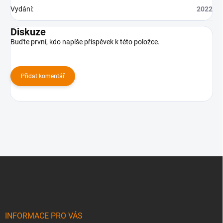
Vydání
:
2022
Diskuze
Buďte první, kdo napíše příspěvek k této položce.
Přidat komentář
Z
á
p
a
t
í
INFORMACE PRO VÁS