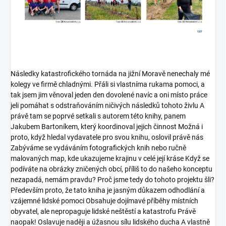
Následky katastrofického tornáda na jižní Moravě nenechaly mé
kolegy ve firmě chladnými. Přáli si vlastníma rukama pomoci, a
tak jsem jim věnoval jeden den dovolené navíc a oni místo práce
jeli pomáhat s odstraňováním ničivých následků tohoto živlu A
právě tam se poprvé setkali s autorem této knihy, panem
Jakubem Bartoníkem, který koordinoval jejich činnost Možná i
proto, když hledal vydavatele pro svou knihu, oslovil právě nás
Zabýváme se vydáváním fotografických knih nebo ručně
malovaných map, kde ukazujeme krajinu v celé její kráse Když se
podíváte na obrázky zničených obcí, příliš to do našeho konceptu
nezapadá, nemám pravdu? Proč jsme tedy do tohoto projektu šli?
Především proto, že tato kniha je jasným důkazem odhodlání a
vzájemné lidské pomoci Obsahuje dojímavé příběhy místních
obyvatel, ale nepropaguje lidské neštěstí a katastrofu Právě
naopak! Oslavuje naději a úžasnou sílu lidského ducha A vlastně