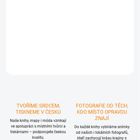
neměl v hlavě myšlenku, že by z těchto fotografií mohla vzniknout
kniha Ale jsem velký fanda historie, a tak jsem – možná trochu
podvědomě – dokumentoval dění, abychom jej mohli předat
budoucím generacím Dobře totiž vím, že bez záznamů by historie
mohla z paměti lidí velmi rychle zmizet.
Ing. Jakub Bartoník, autor knihy
DETAILNÍ INFORMACE
ZEPTAT SE
HLÍDAT
TVOŘÍME SRDCEM,
FOTOGRAFIE OD TĚCH,
TISKNEME V ČESKU
KDO MÍSTO OPRAVDU
ZNAJÍ
Naše knihy, mapy i móda vznikají
ve spolupráci s místními tvůrci a
Do každé knihy vybíráme snímky
tiskárnami – podporujete českou
od našich i lokálních fotografů,
kvalitu.
kteří zachycují krásu krajiny s