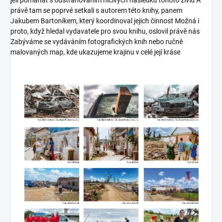
jeli pomáhat s odstraňováním ničivých následků tohoto živlu A
právě tam se poprvé setkali s autorem této knihy, panem
Jakubem Bartoníkem, který koordinoval jejich činnost Možná i
proto, když hledal vydavatele pro svou knihu, oslovil právě nás
Zabýváme se vydáváním fotografických knih nebo ručně
malovaných map, kde ukazujeme krajinu v celé její kráse