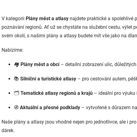
O
v
V kategorii
Plány měst a atlasy
najdete praktické a spolehlivé 
l
á
poznávání regionů. Ať už se chystáte na služební cestu, výlet 
d
svém okolí, s našimi plány a atlasy budete mít vše jako na dlan
a
c
í
Nabízíme:
p
r
🏘️
Plány měst a obcí
– detailní zobrazení ulic, důležitýc
v
k
y
📚
Silniční a turistické atlasy
– pro cestování autem, pěšk
v
ý
🗂️
Tematické atlasy regionů a krajů
– ideální pro výuku 
p
i
s
🧭
Aktuální a přesné podklady
– vytvořené s důrazem na 
u
Naše plány a atlasy jsou vhodné nejen pro jednotlivce, ale i pro
dárek.