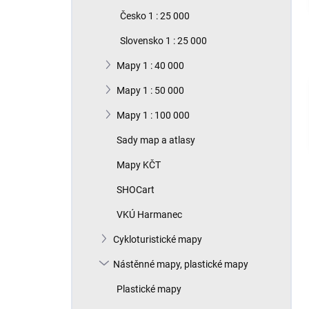
n
Česko 1 : 25 000
í
p
Slovensko 1 : 25 000
a
n
Mapy 1 : 40 000
e
Mapy 1 : 50 000
l
Mapy 1 : 100 000
Sady map a atlasy
Mapy KČT
SHOCart
VKÚ Harmanec
Cykloturistické mapy
Nástěnné mapy, plastické mapy
Plastické mapy