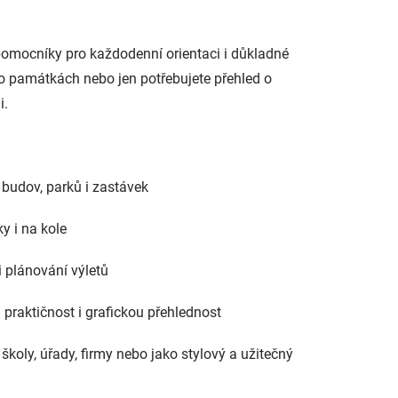
pomocníky pro každodenní orientaci i důkladné
po památkách nebo jen potřebujete přehled o
i.
h budov, parků i zastávek
y i na kole
i plánování výletů
praktičnost i grafickou přehlednost
 školy, úřady, firmy nebo jako stylový a užitečný