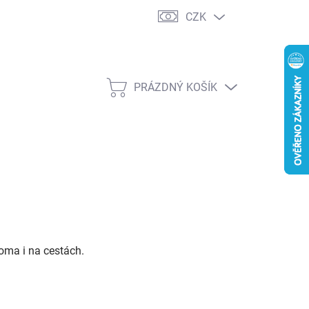
CZK
PRÁZDNÝ KOŠÍK
NÁKUPNÍ
KOŠÍK
doma i na cestách.