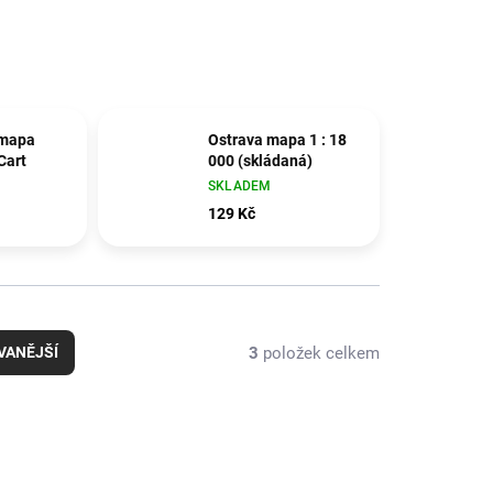
 mapa
Ostrava mapa 1 : 18
Cart
000 (skládaná)
SKLADEM
129 Kč
3
položek celkem
VANĚJŠÍ