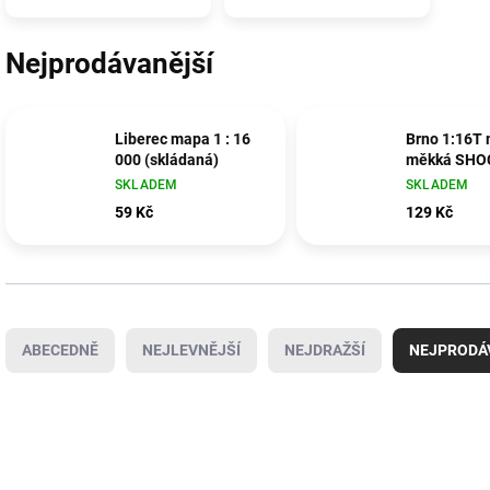
Nejprodávanější
Liberec mapa 1 : 16
Brno 1:16T
000 (skládaná)
měkká SHO
SKLADEM
SKLADEM
59 Kč
129 Kč
Ř
a
ABECEDNĚ
NEJLEVNĚJŠÍ
NEJDRAŽŠÍ
NEJPRODÁ
z
e
n
V
í
ý
p
p
r
i