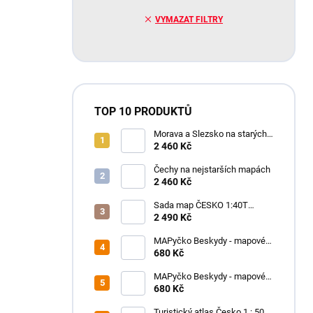
VYMAZAT FILTRY
TOP 10 PRODUKTŮ
Morava a Slezsko na starých
mapách - historický atlas
2 460 Kč
Moravy a Slezska (2025)
Čechy na nejstarších mapách
2 460 Kč
Sada map ČESKO 1:40T
SHOCart
2 490 Kč
MAPyčko Beskydy - mapové
funkční tričko - pánské
680 Kč
MAPyčko Beskydy - mapové
funkční tričko - dámské
680 Kč
Turistický atlas Česko 1 : 50