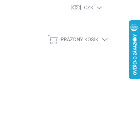
CZK
PRÁZDNÝ KOŠÍK
NÁKUPNÍ
KOŠÍK