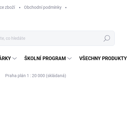
ce zboží
Obchodní podmínky
Hledat
ÁRKY
ŠKOLNÍ PROGRAM
VŠECHNY PRODUKTY
Praha plán 1 : 20 000 (skládaná)
ocení
89 Kč
89 Kč bez DPH
Měrná
SKLADEM