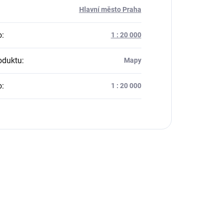
:
Hlavní město Praha
o
:
1 : 20 000
oduktu
:
Mapy
o
:
1 : 20 000