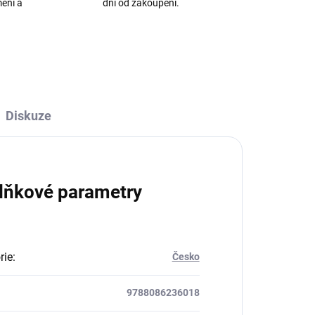
mění a
dní od zakoupení.
Diskuze
lňkové parametry
rie
:
Česko
9788086236018