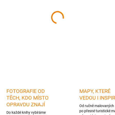
cena:
MŮŽEME DORUČIT DO:
10.08.
−
+
FOTOGRAFIE OD
MAPY, KTERÉ
TĚCH, KDO MÍSTO
VEDOU I INSPI
OPRAVDU ZNAJÍ
Od ručně malovaných 
po přesné turistické m
Do každé knihy vybíráme