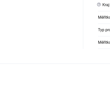
?
Kraj
Měřítk
Typ pr
Měřítk