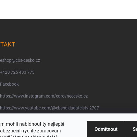
TAKT
eshop
@
cbs-cesko.cz
+420 725 433 773
Facebook
https://www.instagram.com/carovnecesko.cz
https://www.youtube.com/@cbsnakladatelstvi2707
@carovnecesko.cz
 mohli nabídnout ty nejlepší
Odmítnout
S
abezpečili rychlé zpracování