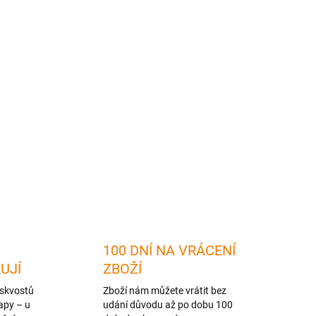
2026
MOŽNOSTI DORUČENÍ
Přidat do košíku
ZEPTAT SE
HLÍDAT
100 DNÍ NA VRÁCENÍ
RUJÍ
ZBOŽÍ
skvostů
Zboží nám můžete vrátit bez
apy – u
udání důvodu až po dobu 100