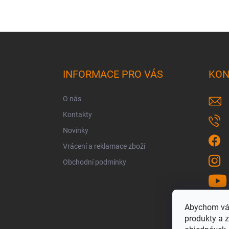
Z
á
p
a
INFORMACE PRO VÁS
KON
t
í
O nás
Kontakty
Novinky
Vrácení a reklamace zboží
Obchodní podmínky
Abychom vám
produkty a z