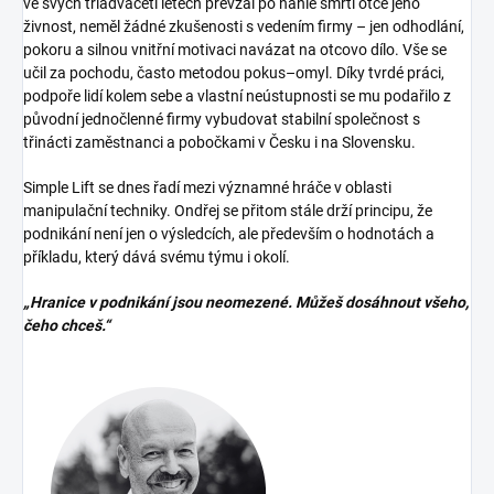
ve svých třiadvaceti letech převzal po náhlé smrti otce jeho
živnost, neměl žádné zkušenosti s vedením firmy – jen odhodlání,
pokoru a silnou vnitřní motivaci navázat na otcovo dílo. Vše se
učil za pochodu, často metodou pokus–omyl. Díky tvrdé práci,
podpoře lidí kolem sebe a vlastní neústupnosti se mu podařilo z
původní jednočlenné firmy vybudovat stabilní společnost s
třinácti zaměstnanci a pobočkami v Česku i na Slovensku.
Simple Lift se dnes řadí mezi významné hráče v oblasti
manipulační techniky. Ondřej se přitom stále drží principu, že
podnikání není jen o výsledcích, ale především o hodnotách a
příkladu, který dává svému týmu i okolí.
„Hranice v podnikání jsou neomezené. Můžeš dosáhnout všeho,
čeho chceš.“