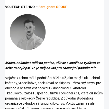
VOJTĚCH STEHNO –
Foreigners GROUP
Makat, nekoukat tolik na peníze, učit se a snažit se vydávat ze
sebe to nejlepší. To je můj návod pro začínající podnikatele.
Vojtěch Stehno měl k podnikání blízko už jako malý kluk – sbíral
kaštany, vracel lahve, spekuloval se skipasy. Přirozený smysl pro
obchod a nezávislost ho vedl i v dospělosti. S Andreou
Tkačukovou založil úspěšnou firmu Foreigners.cz, která cizincům
pomáhá s relokací v České republice. Z původní studentské
organizace vybudovali fungující byznys. Vojtův zájem se ale
časem začal přirozeně přesouvat směrem k realitám a