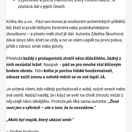
Vzpomínku a poctu mentorovi, který mnohé naučil… a
zůstává dál v jejich činech
Kniha
No a co… Pád není konec
je souborem autentických příběhů
lidí, kteří si prošli těžkými životními nebo podnikatelskými
zkouškami – a přesto měli chuť jít dál. Autorka Zdeňka Škochová
dává slovo těm, kteří ne vždy a ne ve všem uspěli na první pokus,
přišli o zdraví, směr nebo jistoty.
Přestože
každý z protagonistů ztratil něco důležitého, žádný z
nich nezůstal ležet
. Naopak –
pád se pro mnohé stal klíčovým
bodem obratu
. Tato
kniha je poctou lidské houževnatosti,
odvaze začít znovu a ochotě měnit se ve své lepší JÁ.
Je určená všem, kdo někdy pochybovali o sobě, svých snech nebo
své cestě. Nabízí naději, že i když se svět na chvíli zhroutí, může z
něj vzejít něco silnějšího. Protože jak říká sama autorka: „
Život
není jen o výhrách – ale o tom, že to nevzdáme.“
„Maťo byl maják, který ukázal směr.“
– Ondřej Svoboda