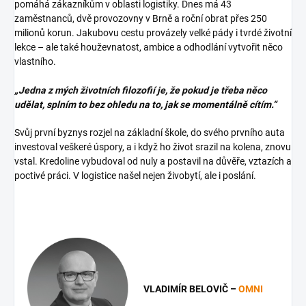
pomáhá zákazníkům v oblasti logistiky. Dnes má 43
zaměstnanců, dvě provozovny v Brně a roční obrat přes 250
milionů korun. Jakubovu cestu provázely velké pády i tvrdé životní
lekce – ale také houževnatost, ambice a odhodlání vytvořit něco
vlastního.
„Jedna z mých životních filozofií je, že pokud je třeba něco
udělat, splním to bez ohledu na to, jak se momentálně cítím.“
Svůj první byznys rozjel na základní škole, do svého prvního auta
investoval veškeré úspory, a i když ho život srazil na kolena, znovu
vstal. Kredoline vybudoval od nuly a postavil na důvěře, vztazích a
poctivé práci. V logistice našel nejen živobytí, ale i poslání.
VLADIMÍR BELOVIČ –
OMNI