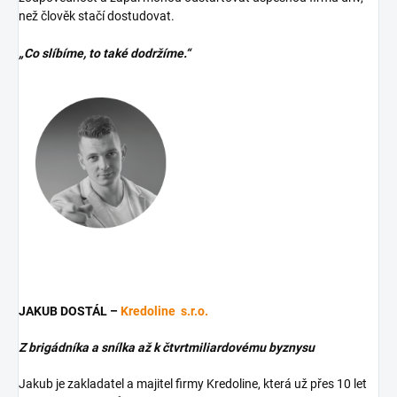
než člověk stačí dostudovat.
„Co slíbíme, to také dodržíme.“
JAKUB DOSTÁL –
Kredoline s.r.o.
Z brigádníka a snílka až k čtvrtmiliardovému byznysu
Jakub je zakladatel a majitel firmy Kredoline, která už přes 10 let