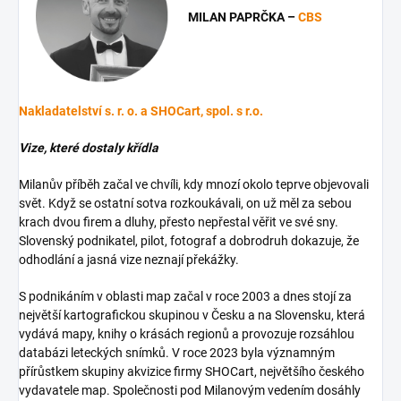
MILAN PAPRČKA –
CBS
Nakladatelství s. r. o. a
SHOCart, spol. s r.o.
Vize, které dostaly křídla
Milanův příběh začal ve chvíli, kdy mnozí okolo teprve objevovali
svět. Když se ostatní sotva rozkoukávali, on už měl za sebou
krach dvou firem a dluhy, přesto nepřestal věřit ve své sny.
Slovenský podnikatel, pilot, fotograf a dobrodruh dokazuje, že
odhodlání a jasná vize neznají překážky.
S podnikáním v oblasti map začal v roce 2003 a dnes stojí za
největší kartografickou skupinou v Česku a na Slovensku, která
vydává mapy, knihy o krásách regionů a provozuje rozsáhlou
databázi leteckých snímků. V roce 2023 byla významným
přírůstkem skupiny akvizice firmy SHOCart, největšího českého
vydavatele map. Společnosti pod Milanovým vedením dosáhly