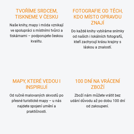
TVOŘÍME SRDCEM,
FOTOGRAFIE OD TĚCH,
TISKNEME V ČESKU
KDO MÍSTO OPRAVDU
ZNAJÍ
Naše knihy, mapy i móda vznikají
ve spolupráci s místními tvůrci a
Do každé knihy vybíráme snímky
tiskárnami – podporujete českou
od našich i lokálních fotografů,
kvalitu.
kteří zachycují krásu krajiny s
láskou a znalostí.
MAPY, KTERÉ VEDOU I
100 DNÍ NA VRÁCENÍ
INSPIRUJÍ
ZBOŽÍ
Od ručně malovaných skvostů po
Zboží nám můžete vrátit bez
přesné turistické mapy – u nás
udání důvodu až po dobu 100 dní
najdete spojení umění a
od zakoupení.
praktičnosti.