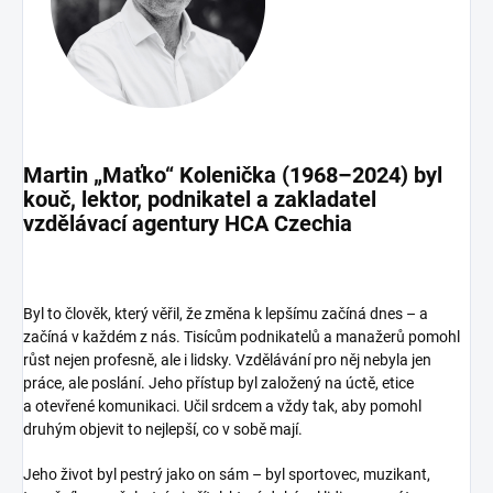
Martin „Maťko“ Kolenička (1968–2024)
byl
kouč, lektor, podnikatel a zakladatel
vzdělávací agentury HCA Czechia
Byl to člověk, který věřil, že změna k lepšímu začíná dnes – a
začíná v každém z nás. Tisícům podnikatelů a manažerů pomohl
růst nejen profesně, ale i lidsky. Vzdělávání pro něj nebyla jen
práce, ale poslání. Jeho přístup byl založený na úctě, etice
a otevřené komunikaci. Učil srdcem a vždy tak, aby pomohl
druhým objevit to nejlepší, co v sobě mají.
Jeho život byl pestrý jako on sám – byl sportovec, muzikant,