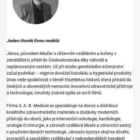
Jeden člověk firmu nedělá
János, původem Maďar s církevním vzděláním a kořeny v
zemědělství, přišel do Československa díky náhodě a
neplánovaným cestám. Už při studiu genetického inženýrství
začal podnikat – nejprve dovážel čokoládu a hygienické produkty.
Dnes vede společnost s téměř třicetiletou historií, která přináší do
českých a slovenských nemocnic inovativní zdravotnické přístroje
a technologie, mnohdy známé spíše ze sci-fi filmů.
Firma S. A. B. Medical se specializuje na dovoz a distribuci
kvalitního zdravotnického materiálu a dodávky moderních
přístrojů do oborů, jako je intervenční onkologie, kardiologie,
urologie či chirurgie, a zároveň vzdělává lékaře a zdravotní sestry
v používání daných technologií. Jánosův byznys stojí na důvěře,
inovacích a neustálém vzdělávání v nejmodernějších trendech