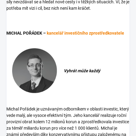
síly nevzdávat se a hledat nové cesty i v těžkých situacích. Ví, že je
potřeba mít vizi i cíl, bez nich není kam kráčet.
MICHAL POŘÁDEK –
kancelář investičního zprostředkovatele
Vyhrát může každý
Michal Pořádek je uznávaným odborníkem v oblasti investic, který
vede malý, ale vysoce efektivní tým. Jeho kancelář realizuje roční
provizní obrat kolem 12 milionů korun a zprostředkovala investice
za téměř miliardu korun pro více než 1 000 klientů. Michal je
známý především díky konzervativnímu přístupu založenému na