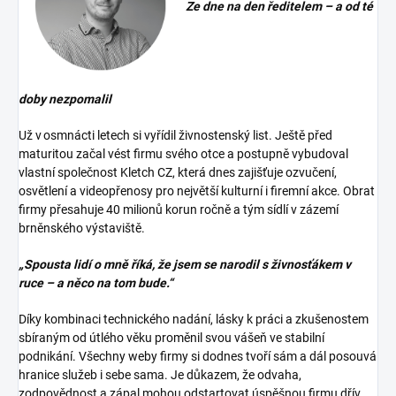
Ze dne na den ředitelem – a od té
doby nezpomalil
Už v osmnácti letech si vyřídil živnostenský list. Ještě před
maturitou začal vést firmu svého otce a postupně vybudoval
vlastní společnost Kletch CZ, která dnes zajišťuje ozvučení,
osvětlení a videopřenosy pro největší kulturní i firemní akce. Obrat
firmy přesahuje 40 milionů korun ročně a tým sídlí v zázemí
brněnského výstaviště.
„Spousta lidí o mně říká, že jsem se narodil s živnosťákem v
ruce – a něco na tom bude.“
Díky kombinaci technického nadání, lásky k práci a zkušenostem
sbíraným od útlého věku proměnil svou vášeň ve stabilní
podnikání. Všechny weby firmy si dodnes tvoří sám a dál posouvá
hranice služeb i sebe sama. Je důkazem, že odvaha,
zodpovědnost a zápal mohou odstartovat úspěšnou firmu dřív,