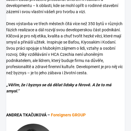
developmentu – k oblasti, kde se mohl opřít o rodinné stavební
zázemí i svou vlastní vášeň pro tvorbu a vizi.
Dnes výstavba ve třech městech čítá více než 350 bytů v různých
fázích realizace a dál rozvíjí svou developerskou část podnikání.
Klíčová je pro něj etika, kvalita a chuť tvořit hezké věci, které mají
smysl a přináší užitek. Inspiruje se Baťou, Kiyosakim i Kodaní.
Svou práci spojuje s hlubokým zájmem o lidi, vztahy a osobní
rozvoj. Díky vzdělávání v HCA Czechia není uhoněným
podnikatelem, ale lídrem, který buduje firmu na důvěře,
profesionalitě a zdravé firemní kultuře. Development je pro něj víc
než byznys – je to jeho zábava i životní cesta.
„Věřím, že i byznys se dá dělat lidsky a férově. A že to má
smysl.“
ANDREA TKAČUKOVÁ –
Foreigners GROUP