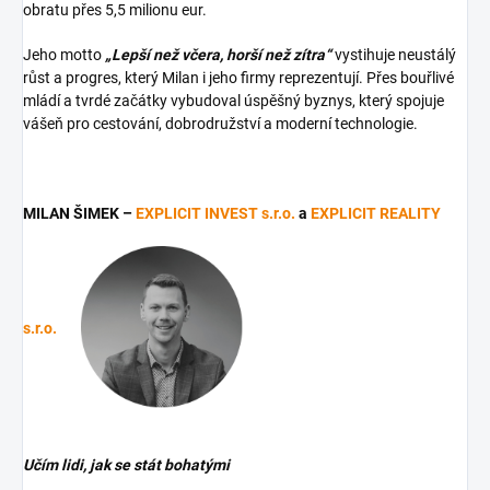
obratu přes 5,5 milionu eur.
Jeho motto
„Lepší než včera, horší než zítra“
vystihuje neustálý
růst a progres, který Milan i jeho firmy reprezentují. Přes bouřlivé
mládí a tvrdé začátky vybudoval úspěšný byznys, který spojuje
vášeň pro cestování, dobrodružství a moderní technologie.
MILAN ŠIMEK –
EXPLICIT INVEST s.r.o.
a
EXPLICIT REALITY
s.r.o.
Učím lidi, jak se stát bohatými