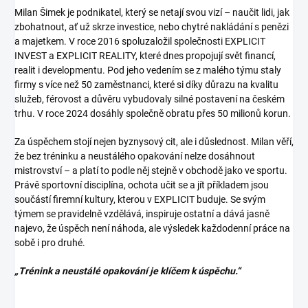
Milan Šimek je podnikatel, který se netají svou vizí – naučit lidi, jak
zbohatnout, ať už skrze investice, nebo chytré nakládání s penězi
a majetkem. V roce 2016 spoluzaložil společnosti EXPLICIT
INVEST a EXPLICIT REALITY, které dnes propojují svět financí,
realit i developmentu. Pod jeho vedením se z malého týmu staly
firmy s více než 50 zaměstnanci, které si díky důrazu na kvalitu
služeb, férovost a důvěru vybudovaly silné postavení na českém
trhu. V roce 2024 dosáhly společně obratu přes 50 milionů korun.
Za úspěchem stojí nejen byznysový cit, ale i důslednost. Milan věří,
že bez tréninku a neustálého opakování nelze dosáhnout
mistrovství – a platí to podle něj stejně v obchodě jako ve sportu.
Právě sportovní disciplína, ochota učit se a jít příkladem jsou
součástí firemní kultury, kterou v EXPLICIT buduje. Se svým
týmem se pravidelně vzdělává, inspiruje ostatní a dává jasně
najevo, že úspěch není náhoda, ale výsledek každodenní práce na
sobě i pro druhé.
„Trénink a neustálé opakování je klíčem k úspěchu.“