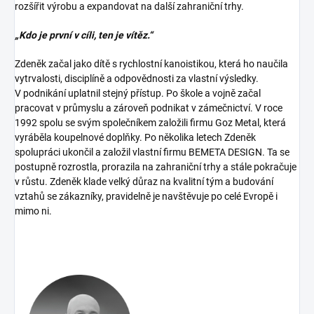
rozšířit výrobu a expandovat na další zahraniční trhy.
„Kdo je první v cíli, ten je vítěz.“
Zdeněk začal jako dítě s rychlostní kanoistikou, která ho naučila
vytrvalosti, disciplíně a odpovědnosti za vlastní výsledky.
V podnikání uplatnil stejný přístup. Po škole a vojně začal
pracovat v průmyslu a zároveň podnikat v zámečnictví. V roce
1992 spolu se svým společníkem založili firmu Goz Metal, která
vyráběla koupelnové doplňky. Po několika letech Zdeněk
spolupráci ukončil a založil vlastní firmu BEMETA DESIGN. Ta se
postupně rozrostla, prorazila na zahraniční trhy a stále pokračuje
v růstu. Zdeněk klade velký důraz na kvalitní tým a budování
vztahů se zákazníky, pravidelně je navštěvuje po celé Evropě i
mimo ni.