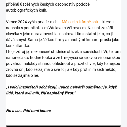
příběhů úspěšných českých osobností v podobě
autobiografických knih.
V roce 2024 vyšla první z nich –
Má cesta k firmě snů
– kterou
napsala s podnikatelem Václavem Větrovcem. Nechat zazářit
člověka v jeho opravdovosti a inspirovat tím ostatní je to, co jí
dává smysl. Sama je šéfkou firmy a mnohými firmami prošla jako
konzultantka.
I to je zdroj její nekonečné studnice otázek a souvislostí. Ví, že tam
nahoře často hodně fouká a že ti nejvyšší se se svou vizionářskou
povahou málokdy stihnou ohlédnout a prožít chvíle, kdy to nejsou
zrovna oni, kdo se zajímá o své lidi, ale kdy proti nim sedí někdo,
kdo se zajímá o ně.
„I velcí inspirátoři odcházejí. Jejich největší odměnou je, když
lidé, které ovlivnili, žijí naplněný život.“
No a co… Pád není konec