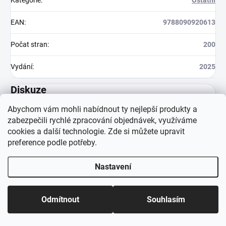
Kategorie
:
Ostatní
EAN
:
9788090920613
Počat stran
:
200
Vydání
:
2025
Diskuze
Buďte první, kdo napíše příspěvek k této položce.
Abychom vám mohli nabídnout ty nejlepší produkty a
zabezpečili rychlé zpracování objednávek, využíváme
cookies a další technologie. Zde si můžete upravit
Přidat komentář
preference podle potřeby.
Nastavení
Odmítnout
Souhlasím
Z