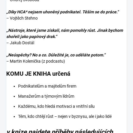
„Díky HCA* nejsem uhoněný podnikatel. Těším se do práce.“
– Vojtěch Stehno
„Nástroje, které jsme získali, nám pomohly růst. Jinak bychom
shořeli jako papírový drak.“
– Jakub Dostál
„Neúspěchy? No a co. Důležité je, co uděláte potom.“
– Martin Kolenička (z podcastu)
KOMU JE KNIHA určená
Podnikatelům a majitelům firem
Manažerům a týmovým lídrům
Každému, kdo hledá motivaci a vnitřní sílu
Těm, kdo chtějí růst – nejen v byznysu, ale i jako lidé
v knize najdete příběhy následujících