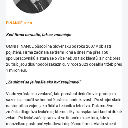
FINANCE, s.r.o.
Keď firma nerastie, tak sa zmenšuje
OMNI FINANCE působí na Slovensku od roku 2007 v oblasti
pojištění. Firma začínala se třemi lidmi a dnes má přes 150
spolupracovníků a stará se o více než 30 tisíc klientů, z nichž přes
20 tisíc jsou dlouhodobí zákazníci. V roce 2023 dosáhla tržeb přes
1 milion eur.
„Zaujímať sa je lepšie ako byť zaujímavý.“
Vlado vyrůstal na venkově, kde pomáhal dědečkovi s prodejem
sazenic a naučil se hodnotě práce a podnikavosti. Po strojní škole
nastoupil na vojnu jako řidič a technik u letectva. Pak mu život
změnila diagnóza leukémie, kterou díky transplantaci kostní dřeně
zvládl. Po léčbě začal pracovat ve finančním sektoru, kde s
manželkou postupně vybudovali úspěšnou firmu. Vlado si cení