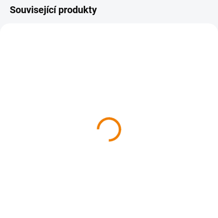
Související produkty
SKLADEM
SKLADEM
Kniha - Táborsko z nebe
Podunajsko z neba
629 Kč
629 Kč
629 Kč bez DPH
629 Kč bez DPH
Do košíku
Do košíku