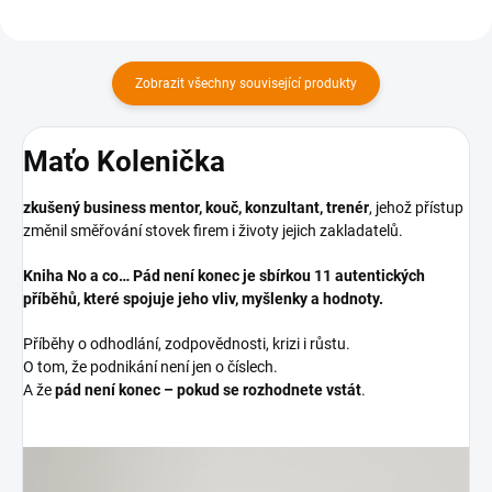
Zobrazit všechny související produkty
Maťo Kolenička
zkušený business mentor, kouč, konzultant, trenér
, jehož přístup
změnil směřování stovek firem i životy jejich zakladatelů.
Kniha No a co… Pád není konec je sbírkou 11 autentických
příběhů, které spojuje jeho vliv, myšlenky a hodnoty.
Příběhy o odhodlání, zodpovědnosti, krizi i růstu.
O tom, že podnikání není jen o číslech.
A že
pád není konec – pokud se rozhodnete vstát
.