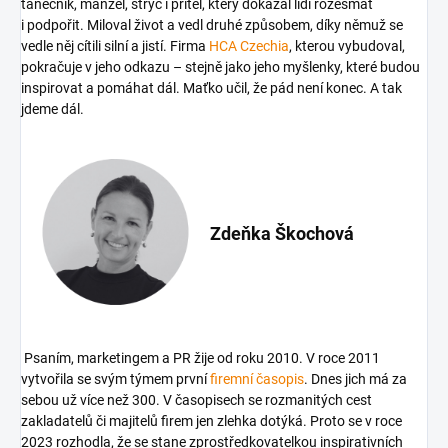
tanečník, manžel, strýc i přítel, který dokázal lidi rozesmát
i podpořit. Miloval život a vedl druhé způsobem, díky němuž se
vedle něj cítili silní a jistí. Firma
HCA Czechia
, kterou vybudoval,
pokračuje v jeho odkazu – stejně jako jeho myšlenky, které budou
inspirovat a pomáhat dál. Maťko učil, že pád není konec. A tak
jdeme dál.
Zdeňka Škochová
Psaním, marketingem a PR žije od roku 2010. V roce 2011
vytvořila se svým týmem první
firemní časopis
. Dnes jich má za
sebou už více než 300. V časopisech se rozmanitých cest
zakladatelů či majitelů firem jen zlehka dotýká. Proto se v roce
2023 rozhodla, že se stane zprostředkovatelkou inspirativních