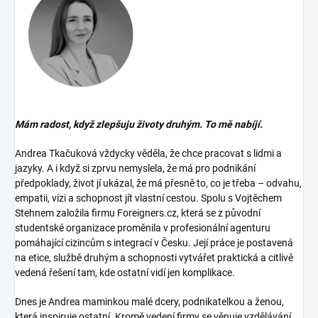
Mám radost, když zlepšuju životy druhým. To mě nabíjí.
Andrea Tkačuková vždycky věděla, že chce pracovat s lidmi a
jazyky. A i když si zprvu nemyslela, že má pro podnikání
předpoklady, život jí ukázal, že má přesně to, co je třeba – odvahu,
empatii, vizi a schopnost jít vlastní cestou. Spolu s Vojtěchem
Stehnem založila firmu Foreigners.cz, která se z původní
studentské organizace proměnila v profesionální agenturu
pomáhající cizincům s integrací v Česku. Její práce je postavená
na etice, službě druhým a schopnosti vytvářet praktická a citlivě
vedená řešení tam, kde ostatní vidí jen komplikace.
Dnes je Andrea maminkou malé dcery, podnikatelkou a ženou,
která inspiruje ostatní. Kromě vedení firmy se věnuje vzdělávání