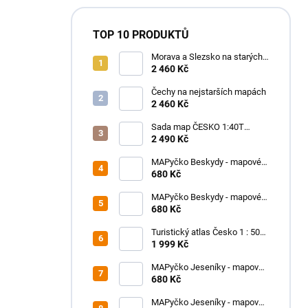
TOP 10 PRODUKTŮ
Morava a Slezsko na starých
mapách - historický atlas
2 460 Kč
Moravy a Slezska (2025)
Čechy na nejstarších mapách
2 460 Kč
Sada map ČESKO 1:40T
SHOCart
2 490 Kč
MAPyčko Beskydy - mapové
funkční tričko - pánské
680 Kč
MAPyčko Beskydy - mapové
funkční tričko - dámské
680 Kč
Turistický atlas Česko 1 : 50
000
1 999 Kč
MAPyčko Jeseníky - mapové
funkční tričko - dámské
680 Kč
MAPyčko Jeseníky - mapové