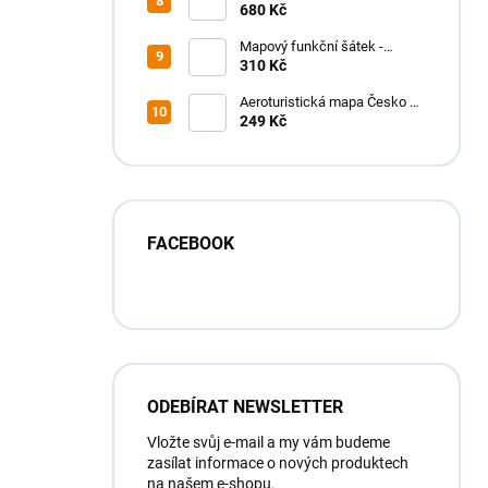
funkční tričko - pánské
680 Kč
Mapový funkční šátek -
MAPfuša - různé turistické
310 Kč
mapy
Aeroturistická mapa Česko a
Slovensko
249 Kč
FACEBOOK
ODEBÍRAT NEWSLETTER
Vložte svůj e-mail a my vám budeme
zasílat informace o nových produktech
na našem e-shopu.