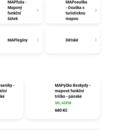
MAPfuša -
MAPosuška
Mapový
- Osuška s
funkční
turistickou
šátek
mapou
MAPlegíny
Dětské
seníky -
MAPyčko Beskydy -
kční
mapové funkční
ské
tričko - pánské
SKLADEM
680 Kč