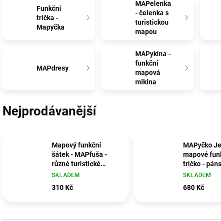
MAPelenka
Funkční
- čelenka s
trička -
turistickou
Mapyčka
mapou
MAPykina -
funkční
MAPdresy
mapová
mikina
Nejprodávanější
Mapový funkční
MAPyčko Je
šátek - MAPfuša -
mapové fun
různé turistické
tričko - pán
mapy
SKLADEM
SKLADEM
310 Kč
680 Kč