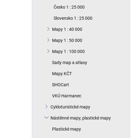
n
Česko 1 : 25 000
í
p
Slovensko 1 : 25 000
a
n
Mapy 1 : 40 000
e
Mapy 1 : 50 000
l
Mapy 1 : 100 000
Sady map a atlasy
Mapy KČT
SHOCart
VKÚ Harmanec
Cykloturistické mapy
Nástěnné mapy, plastické mapy
Plastické mapy