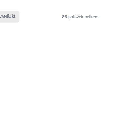
85
položek celkem
VANĚJŠÍ
NOVINKA
1 + 1
KLADEM
SKLADEM
Tatry
MAPyčko Zlínsko -
mapové funkční tričko
u
- dámské
680 Kč