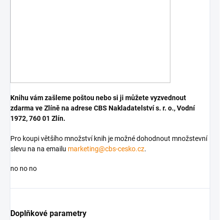
Knihu vám zašleme poštou nebo si ji můžete vyzvednout
zdarma ve Zlíně na adrese CBS Nakladatelství s. r. o., Vodní
1972, 760 01 Zlín.
Pro koupi většího množství knih je možné dohodnout množstevní
slevu na na emailu
marketing@cbs-cesko.cz
.
no no no
Doplňkové parametry