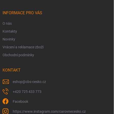
a
t
í
INFORMACE PRO VÁS
O nás
Kontakty
Novinky
Vrácení a reklamace zboží
Obchodní podmínky
KONTAKT
eshop
@
cbs-cesko.cz
+420 725 433 773
Facebook
https://www.instagram.com/carovnecesko.cz