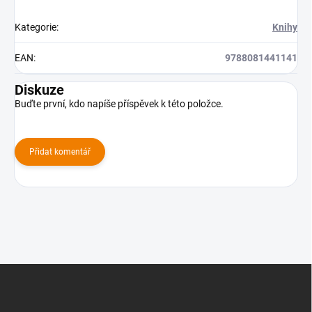
Kategorie
:
Knihy
EAN
:
9788081441141
Diskuze
Buďte první, kdo napíše příspěvek k této položce.
Přidat komentář
Z
á
p