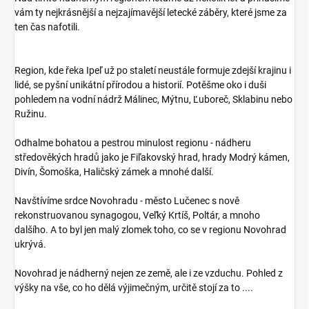
vám ty nejkrásnější a nejzajímavější letecké záběry, které jsme za
ten čas nafotili.
Region, kde řeka Ipeľ už po staletí neustále formuje zdejší krajinu i
lidé, se pyšní unikátní přírodou a historií. Potěšme oko i duši
pohledem na vodní nádrž Málinec, Mýtnu, Ľuboreč, Sklabinu nebo
Ružinu.
Odhalme bohatou a pestrou minulost regionu - nádheru
středověkých hradů jako je Fiľakovský hrad, hrady Modrý kámen,
Divín, Šomoška, Haličský zámek a mnohé další.
Navštívíme srdce Novohradu - město Lučenec s nově
rekonstruovanou synagogou, Veľký Krtíš, Poltár, a mnoho
dalšího. A to byl jen malý zlomek toho, co se v regionu Novohrad
ukrývá.
Novohrad je nádherný nejen ze země, ale i ze vzduchu. Pohled z
výšky na vše, co ho dělá výjimečným, určitě stojí za to ....