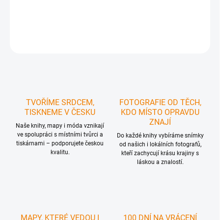
DETAILNÍ INFORMACE
ZEPTAT SE
HLÍDAT
TVOŘÍME SRDCEM,
FOTOGRAFIE OD TĚCH,
TISKNEME V ČESKU
KDO MÍSTO OPRAVDU
ZNAJÍ
Naše knihy, mapy i móda vznikají
ve spolupráci s místními tvůrci a
Do každé knihy vybíráme snímky
tiskárnami – podporujete českou
od našich i lokálních fotografů,
kvalitu.
kteří zachycují krásu krajiny s
láskou a znalostí.
MAPY, KTERÉ VEDOU I
100 DNÍ NA VRÁCENÍ