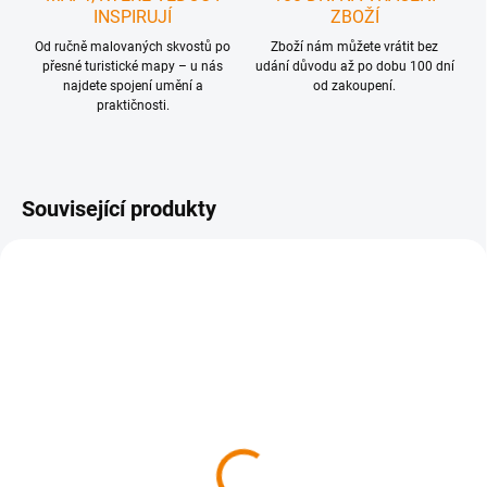
INSPIRUJÍ
ZBOŽÍ
Od ručně malovaných skvostů po
Zboží nám můžete vrátit bez
přesné turistické mapy – u nás
udání důvodu až po dobu 100 dní
najdete spojení umění a
od zakoupení.
praktičnosti.
Související produkty
SKLADEM
SKLADEM
Dolná Nitra z neba
Dolné Považie z neba