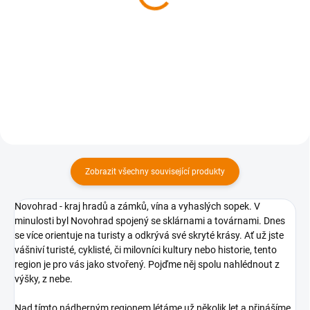
629 Kč
629 Kč
629 Kč bez DPH
629 Kč bez DPH
Do košíku
Do košíku
Zobrazit všechny související produkty
Novohrad - kraj hradů a zámků, vína a vyhaslých sopek. V
minulosti byl Novohrad spojený se sklárnami a továrnami. Dnes
se více orientuje na turisty a odkrývá své skryté krásy. Ať už jste
vášniví turisté, cyklisté, či milovníci kultury nebo historie, tento
region je pro vás jako stvořený. Pojďme něj spolu nahlédnout z
výšky, z nebe.
Nad tímto nádherným regionem létáme už několik let a přinášíme