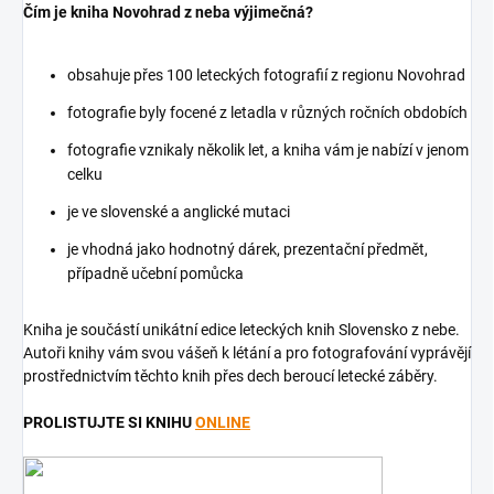
Čím je kniha Novohrad z neba výjimečná?
obsahuje přes 100 leteckých fotografií z regionu Novohrad
fotografie byly focené z letadla v různých ročních obdobích
fotografie vznikaly několik let, a kniha vám je nabízí v jenom
celku
je ve slovenské a anglické mutaci
je vhodná jako hodnotný dárek, prezentační předmět,
případně učební pomůcka
Kniha je součástí unikátní edice leteckých knih Slovensko z nebe.
Autoři knihy vám svou vášeň k létání a pro fotografování vyprávějí
prostřednictvím těchto knih přes dech beroucí letecké záběry.
PROLISTUJTE SI KNIHU
ONLINE