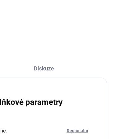
629 Kč
629 Kč bez DPH
Do košíku
Diskuze
lňkové parametry
rie
:
Regionální