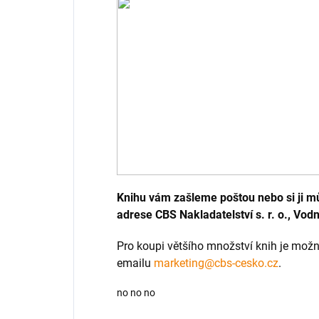
Knihu vám zašleme poštou nebo si ji m
adrese CBS Nakladatelství s. r. o., Vodn
Pro koupi většího množství knih je mož
emailu
marketing@cbs-cesko.cz
.
no no no