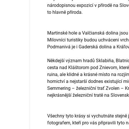
národopisnou expozicí v přírodě na Sloven
to hlavně příroda.
Martinské hole a Valčianská dolina jsou 
Milovníci turistiky budou uchváceni vrch
Podmanivá je i Gaderská dolina a Kráľo
Někdejší význam hradů Sklabiňa, Blatnic
cesta nad Kláštorom pod Znievom, které 
ruina, ale klidné a krásné místo na rozjím
hornictví a nejstarší dodnes existující 
Semmering – železniční trať Zvolen – K
nejkrásnější železniční tratě na Slovensk
Všechny tyto krásy si vychutnáte stejně 
fotografem, kteří pro vás připravili tyto