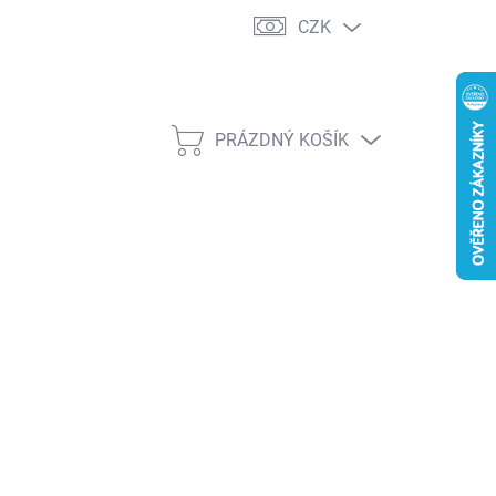
CZK
PRÁZDNÝ KOŠÍK
NÁKUPNÍ
KOŠÍK