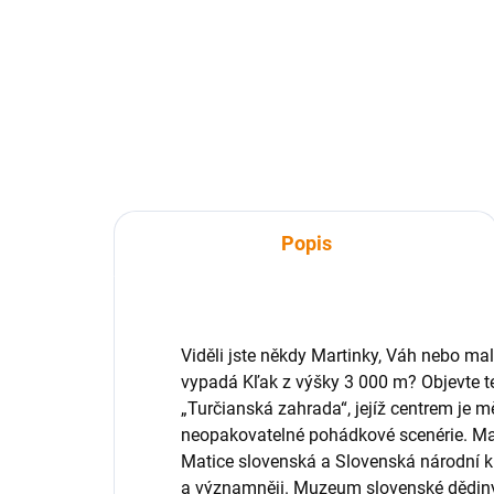
629 Kč
62
629 Kč bez DPH
629
Do košíku
Popis
Viděli jste někdy Martinky, Váh nebo mal
vypadá Kľak z výšky 3 000 m? Objevte t
„Turčianská zahrada“, jejíž centrem je m
neopakovatelné pohádkové scenérie. Mar
Matice slovenská a Slovenská národní kn
a významněji. Muzeum slovenské dědiny 