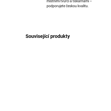
místními tvůrci a tiskárnami –
podporujete českou kvalitu.
Související produkty
SKLADEM
Záhorie z neba
Hlo