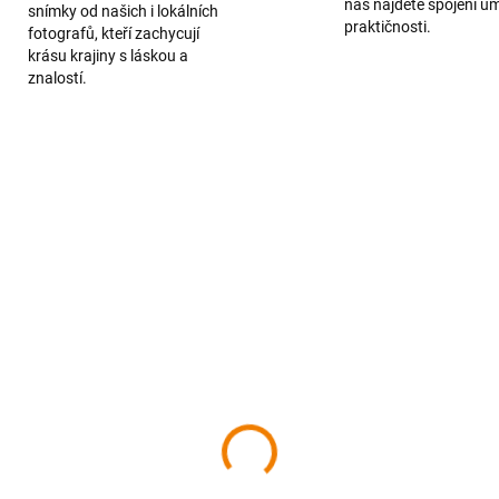
nás najdete spojení u
snímky od našich i lokálních
praktičnosti.
fotografů, kteří zachycují
krásu krajiny s láskou a
znalostí.
SKLADEM
SKL
hovec a okolie z neba
Dolné Považie z neba