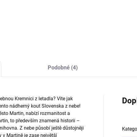
9 Kč
629 Kč
 Kč bez DPH
629 Kč bez DPH
Do košíku
Do košíku
Podobné (4)
ebnou Kremnici z letadla? Víte jak
Dop
ento nádherný kout Slovenska z nebe!
ěsto Martin, nabízí rozmanitost a
tin, to především znamená historii –
ihovna. Z nebe působí ještě důstojněji
Katego
v Martině je zase největší