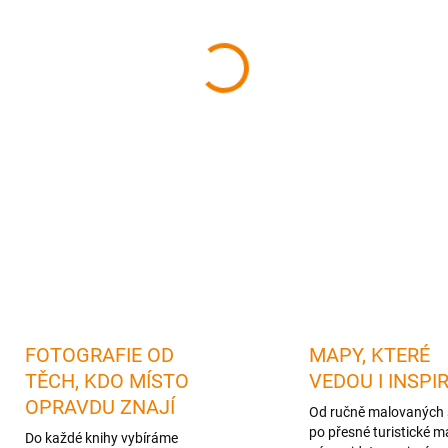
cena:
MŮŽEME DORUČIT DO:
12.08.
−
+
DETAILNÍ INFORMACE
FOTOGRAFIE OD
MAPY, KTERÉ
TĚCH, KDO MÍSTO
VEDOU I INSPI
OPRAVDU ZNAJÍ
Od ručně malovaných 
po přesné turistické m
Do každé knihy vybíráme