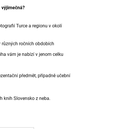
a výjimečná?
ografií Turce a regionu v okolí
 v různých ročních obdobích
kniha vám je nabízí v jenom celku
ezentační předmět, případně učební
ch knih Slovensko z neba.