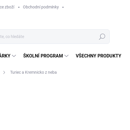
ce zboží
Obchodní podmínky
Hledat
ÁRKY
ŠKOLNÍ PROGRAM
VŠECHNY PRODUKTY
Turiec a Kremnicko z neba
ocení
629 Kč
629 Kč bez DPH
Měrná
SKLADEM