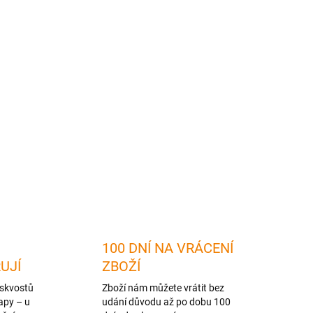
2026
MOŽNOSTI DORUČENÍ
Přidat do košíku
ZEPTAT SE
HLÍDAT
100 DNÍ NA VRÁCENÍ
RUJÍ
ZBOŽÍ
skvostů
Zboží nám můžete vrátit bez
apy – u
udání důvodu až po dobu 100