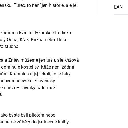
sku. Turec, to není jen historie, ale je
EAN
:
známá a kvalitní lyžařská střediska.
oly Ostrá, Kľak, Krížna nebo Tlstá.
va studňa.
a a Zniev můžeme jen tušit, ale křížová
dominuje kostel sv. Kříže není žádná
ání. Kremnica a její okolí, to je taky
mincovna na světe. Slovenský
remnica – Diviaky patří mezi
u.
jako byste byli pilotem nebo
 nádherné záběry do jedinečné knihy.