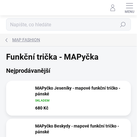
Přejít
na
obsah
Hledat
MAP FASHION
Funkční trička - MAPyčka
Nejprodávanější
MAPyčko Jeseníky - mapové funkční tričko -
pánské
SKLADEM
680 Kč
MAPyčko Beskydy - mapové funkční tričko -
pánské