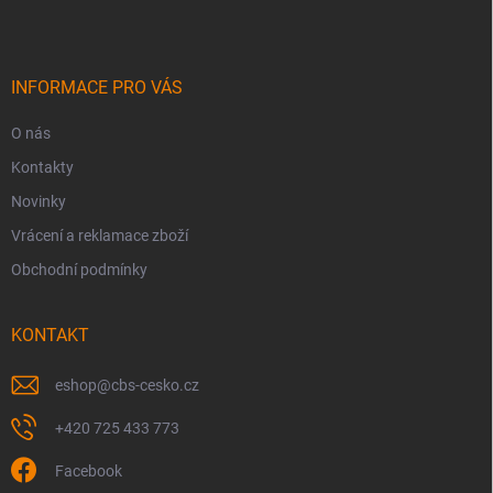
p
a
t
í
INFORMACE PRO VÁS
O nás
Kontakty
Novinky
Vrácení a reklamace zboží
Obchodní podmínky
KONTAKT
eshop
@
cbs-cesko.cz
+420 725 433 773
Facebook