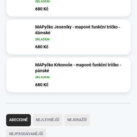
SKLADEM
680 Kč
MAPyčko Jeseníky - mapové funkční tričko -
dámské
SKLADEM
680 Kč
MAPyčko Krkonoše - mapové funkční tričko -
pánské
SKLADEM
680 Kč
Ř
a
ABECEDNĚ
NEJLEVNĚJŠÍ
NEJDRAŽŠÍ
z
e
NEJPRODÁVANĚJŠÍ