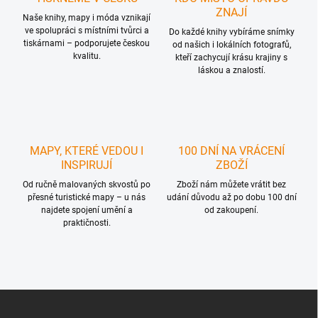
p
ZNAJÍ
r
Naše knihy, mapy i móda vznikají
ve spolupráci s místními tvůrci a
v
Do každé knihy vybíráme snímky
tiskárnami – podporujete českou
k
od našich i lokálních fotografů,
kvalitu.
y
kteří zachycují krásu krajiny s
láskou a znalostí.
v
ý
p
i
s
u
MAPY, KTERÉ VEDOU I
100 DNÍ NA VRÁCENÍ
INSPIRUJÍ
ZBOŽÍ
Od ručně malovaných skvostů po
Zboží nám můžete vrátit bez
přesné turistické mapy – u nás
udání důvodu až po dobu 100 dní
najdete spojení umění a
od zakoupení.
praktičnosti.
Z
á