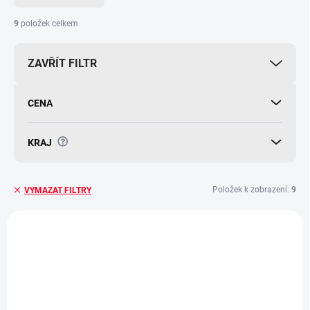
n
í
9
položek celkem
p
r
ZAVŘÍT FILTR
o
d
u
CENA
k
t
ů
?
KRAJ
Položek k zobrazení:
9
VYMAZAT FILTRY
V
ý
1 + 1
1 + 1
p
i
s
p
r