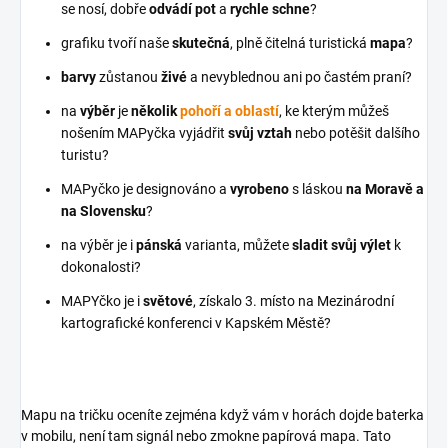
se nosí, dobře
odvádí pot
a
rychle schne
?
grafiku tvoří naše
skutečná
, plně čitelná turistická
mapa
?
barvy
zůstanou
živé
a nevyblednou ani po častém praní?
na
výběr
je
několik
pohoří a oblastí
, ke kterým můžeš
nošením MAPyčka vyjádřit
svůj vztah
nebo potěšit dalšího
turistu?
MAPyčko je designováno a
vyrobeno
s láskou
na Moravě a
na Slovensku
?
na výběr je i
pánská
varianta, můžete
sladit svůj výlet
k
dokonalosti?
MAPYčko je i
světové
, získalo 3. místo na Mezinárodní
kartografické konferenci v Kapském Městě?
Mapu na tričku oceníte zejména když vám v horách dojde baterka
v mobilu, není tam signál nebo zmokne papírová mapa. Tato