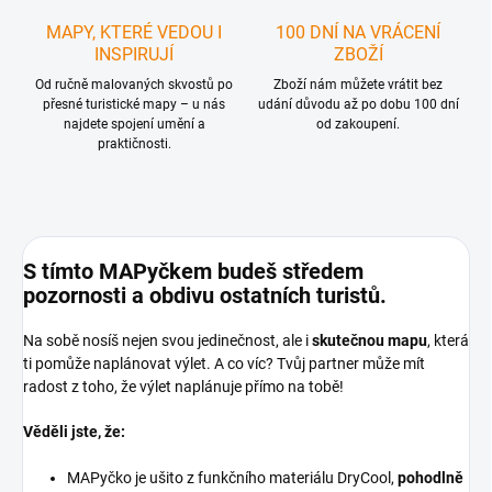
MAPY, KTERÉ VEDOU I
100 DNÍ NA VRÁCENÍ
INSPIRUJÍ
ZBOŽÍ
Od ručně malovaných skvostů po
Zboží nám můžete vrátit bez
přesné turistické mapy – u nás
udání důvodu až po dobu 100 dní
najdete spojení umění a
od zakoupení.
praktičnosti.
S tímto MAPyčkem budeš středem
pozornosti a obdivu ostatních turistů.
Na sobě nosíš nejen svou jedinečnost, ale i
skutečnou mapu
, která
ti pomůže naplánovat výlet. A co víc? Tvůj partner může mít
radost z toho, že výlet naplánuje přímo na tobě!
Věděli jste, že:
MAPyčko je ušito z funkčního materiálu DryCool,
pohodlně