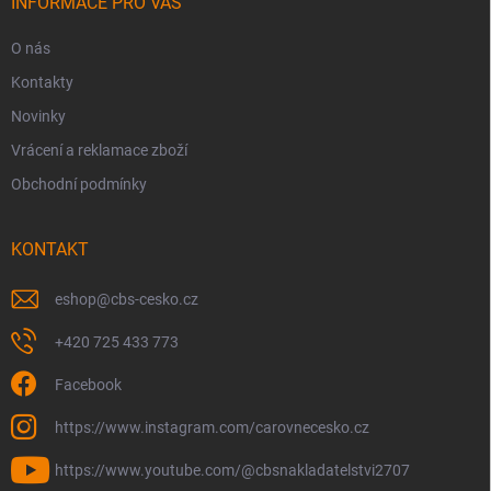
í
INFORMACE PRO VÁS
O nás
Kontakty
Novinky
Vrácení a reklamace zboží
Obchodní podmínky
KONTAKT
eshop
@
cbs-cesko.cz
+420 725 433 773
Facebook
https://www.instagram.com/carovnecesko.cz
https://www.youtube.com/@cbsnakladatelstvi2707