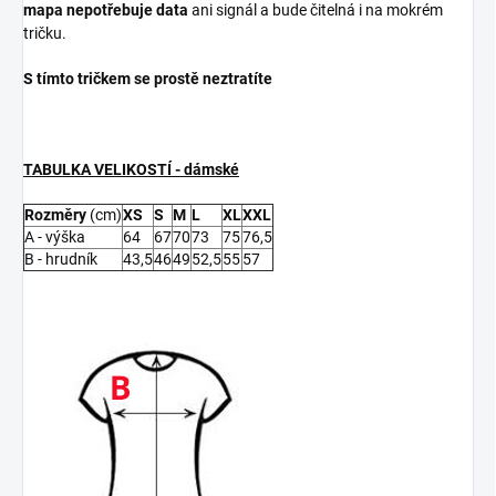
mapa nepotřebuje data
ani signál a bude čitelná i na mokrém
tričku.
S tímto tričkem se prostě neztratíte
TABULKA VELIKOSTÍ - dámské
Rozměry
(cm)
XS
S
M
L
XL
XXL
A - výška
64
67
70
73
75
76,5
B - hrudník
43,5
46
49
52,5
55
57