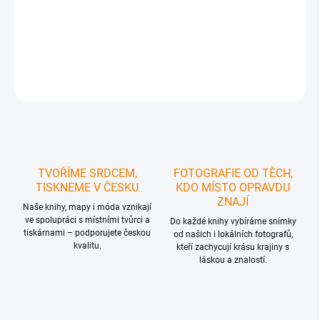
Ideální
pro turistku, která se nechce ztrácet v davu
, chce být
unikátní a vyjádřit
svou lásku ke Zlínsku
.
DETAILNÍ INFORMACE
ZEPTAT SE
HLÍDAT
TVOŘÍME SRDCEM,
FOTOGRAFIE OD TĚCH,
TISKNEME V ČESKU
KDO MÍSTO OPRAVDU
ZNAJÍ
Naše knihy, mapy i móda vznikají
ve spolupráci s místními tvůrci a
Do každé knihy vybíráme snímky
tiskárnami – podporujete českou
od našich i lokálních fotografů,
kvalitu.
kteří zachycují krásu krajiny s
láskou a znalostí.