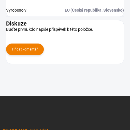
Vyrobeno v
:
EU (Česká republika, Slovensko)
Diskuze
Buďte první, kdo napíše příspěvek k této položce.
Přidat komentář
Z
á
p
a
t