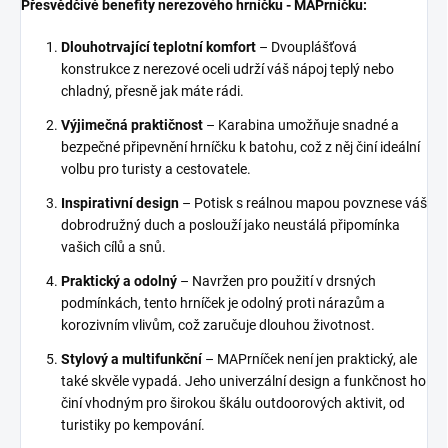
Přesvědčivé benefity nerezového hrníčku - MAPrníčku:
Dlouhotrvající teplotní komfort
– Dvouplášťová
konstrukce z nerezové oceli udrží váš nápoj teplý nebo
chladný, přesně jak máte rádi.
Výjimečná praktičnost
– Karabina umožňuje snadné a
bezpečné připevnění hrníčku k batohu, což z něj činí ideální
volbu pro turisty a cestovatele.
Inspirativní design
– Potisk s reálnou mapou povznese váš
dobrodružný duch a poslouží jako neustálá připomínka
vašich cílů a snů.
Praktický a odolný
– Navržen pro použití v drsných
podmínkách, tento hrníček je odolný proti nárazům a
korozivním vlivům, což zaručuje dlouhou životnost.
Stylový a multifunkční
– MAPrníček není jen praktický, ale
také skvěle vypadá. Jeho univerzální design a funkčnost ho
činí vhodným pro širokou škálu outdoorových aktivit, od
turistiky po kempování.