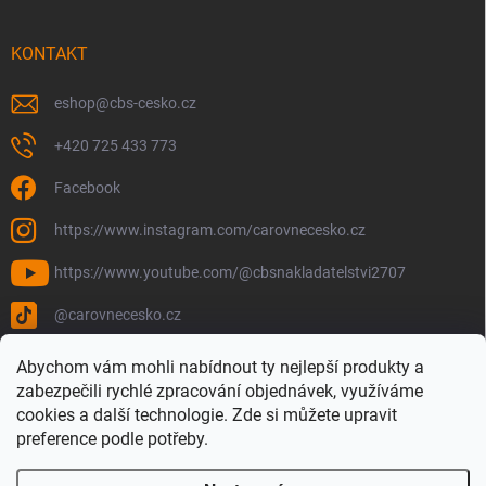
KONTAKT
eshop
@
cbs-cesko.cz
+420 725 433 773
Facebook
https://www.instagram.com/carovnecesko.cz
https://www.youtube.com/@cbsnakladatelstvi2707
@carovnecesko.cz
Abychom vám mohli nabídnout ty nejlepší produkty a
zabezpečili rychlé zpracování objednávek, využíváme
cookies a další technologie. Zde si můžete upravit
preference podle potřeby.