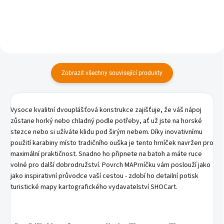
Zobrazit všechny související produkty
Vysoce kvalitní dvouplášťová konstrukce zajišťuje, že váš nápoj
zůstane horký nebo chladný podle potřeby, ať už jste na horské
stezce nebo si užíváte klidu pod širým nebem. Díky inovativnímu
použití karabiny místo tradičního ouška je tento hrníček navržen pro
maximální praktičnost. Snadno ho připnete na batoh a máte ruce
volné pro další dobrodružství. Povrch MAPrníčku vám poslouží jako
jako inspirativní průvodce vaší cestou - zdobí ho detailní potisk
turistické mapy kartografického vydavatelství SHOCart.