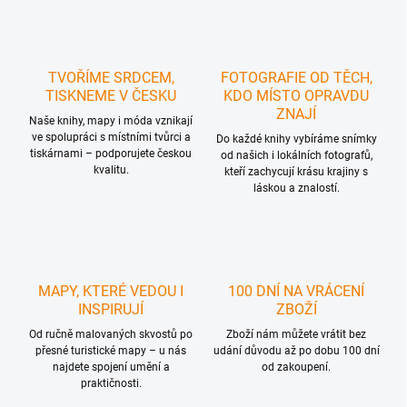
TVOŘÍME SRDCEM,
FOTOGRAFIE OD TĚCH,
TISKNEME V ČESKU
KDO MÍSTO OPRAVDU
ZNAJÍ
Naše knihy, mapy i móda vznikají
ve spolupráci s místními tvůrci a
Do každé knihy vybíráme snímky
tiskárnami – podporujete českou
od našich i lokálních fotografů,
kvalitu.
kteří zachycují krásu krajiny s
láskou a znalostí.
MAPY, KTERÉ VEDOU I
100 DNÍ NA VRÁCENÍ
INSPIRUJÍ
ZBOŽÍ
Od ručně malovaných skvostů po
Zboží nám můžete vrátit bez
přesné turistické mapy – u nás
udání důvodu až po dobu 100 dní
najdete spojení umění a
od zakoupení.
praktičnosti.