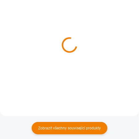
SKLADEM
SKLADEM
MAPyčko Beskydy -
Mapový funkční šátek -
mapové funkční tričko -
MAPfuša - různé
pánské
turistické mapy
680 Kč
310 Kč
562 Kč bez DPH
256 Kč bez DPH
Detail
Detail
Zobrazit všechny související produkty