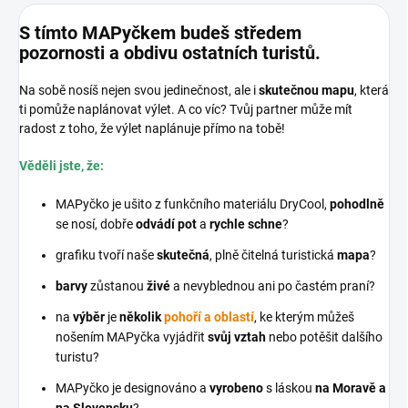
S tímto MAPyčkem budeš středem
pozornosti a obdivu ostatních turistů.
Na sobě nosíš nejen svou jedinečnost, ale i
skutečnou mapu
, která
ti pomůže naplánovat výlet. A co víc? Tvůj partner může mít
radost z toho, že výlet naplánuje přímo na tobě!
Věděli jste, že:
MAPyčko je ušito z funkčního materiálu DryCool,
pohodlně
se nosí, dobře
odvádí pot
a
rychle schne
?
grafiku tvoří naše
skutečná
, plně čitelná turistická
mapa
?
barvy
zůstanou
živé
a nevyblednou ani po častém praní?
na
výběr
je
několik
pohoří a oblastí
, ke kterým můžeš
nošením MAPyčka vyjádřit
svůj vztah
nebo potěšit dalšího
turistu?
MAPyčko je designováno a
vyrobeno
s láskou
na Moravě a