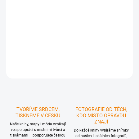
https://www.carovne-cesko.cz/funkcni-tricka-
mapycka/
Takže si ho prostě přidejte do košíku, a když to
uděláte, automaticky se vám načte 100% sleva.
Ideální
pro turistku, která se nechce ztrácet v davu
, chce být
unikátní a vyjádřit
svou lásku k Českosaskému Švýcarsku
.
DETAILNÍ INFORMACE
ZEPTAT SE
HLÍDAT
TVOŘÍME SRDCEM,
FOTOGRAFIE OD TĚCH,
TISKNEME V ČESKU
KDO MÍSTO OPRAVDU
ZNAJÍ
Naše knihy, mapy i móda vznikají
ve spolupráci s místními tvůrci a
Do každé knihy vybíráme snímky
tiskárnami – podporujete českou
od našich i lokálních fotografů,