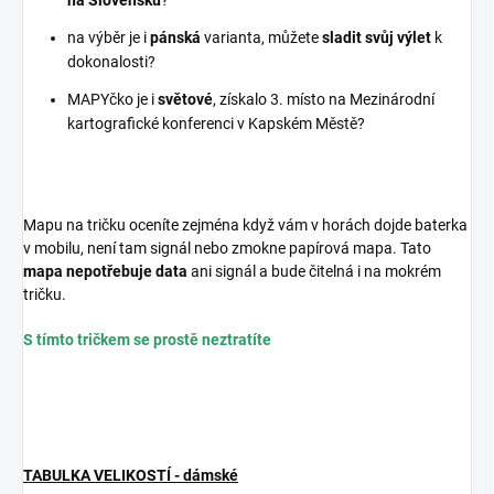
na Slovensku
?
na výběr je i
pánská
varianta, můžete
sladit svůj výlet
k
dokonalosti?
MAPYčko je i
světové
, získalo 3. místo na Mezinárodní
kartografické konferenci v Kapském Městě?
Mapu na tričku oceníte zejména když vám v horách dojde baterka
v mobilu, není tam signál nebo zmokne papírová mapa. Tato
mapa nepotřebuje data
ani signál a bude čitelná i na mokrém
tričku.
S tímto tričkem se prostě neztratíte
TABULKA VELIKOSTÍ - dámské