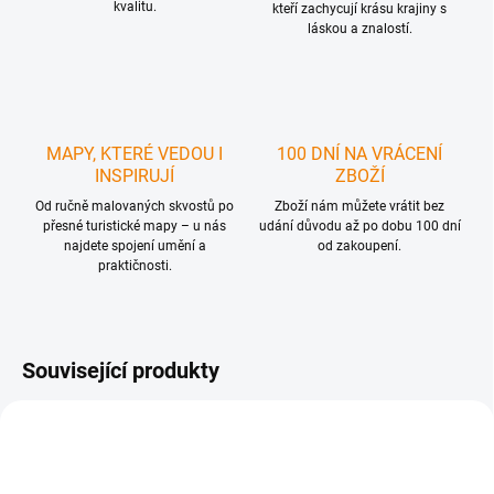
kvalitu.
kteří zachycují krásu krajiny s
láskou a znalostí.
MAPY, KTERÉ VEDOU I
100 DNÍ NA VRÁCENÍ
INSPIRUJÍ
ZBOŽÍ
Od ručně malovaných skvostů po
Zboží nám můžete vrátit bez
přesné turistické mapy – u nás
udání důvodu až po dobu 100 dní
najdete spojení umění a
od zakoupení.
praktičnosti.
Související produkty
1 + 1
TIP