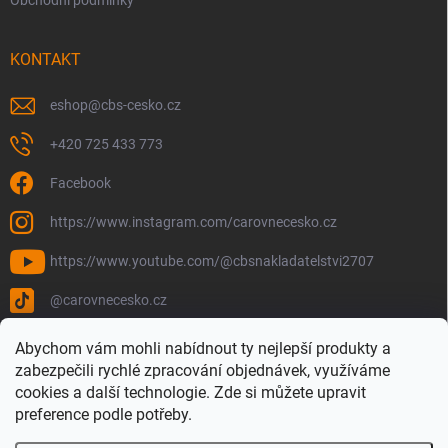
Obchodní podmínky
KONTAKT
eshop
@
cbs-cesko.cz
+420 725 433 773
Facebook
https://www.instagram.com/carovnecesko.cz
https://www.youtube.com/@cbsnakladatelstvi2707
@carovnecesko.cz
Abychom vám mohli nabídnout ty nejlepší produkty a
zabezpečili rychlé zpracování objednávek, využíváme
cookies a další technologie. Zde si můžete upravit
preference podle potřeby.