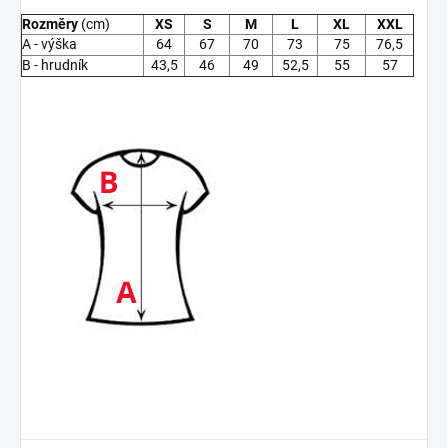
Rozměry
(cm)
XS
S
M
L
XL
XXL
A - výška
64
67
70
73
75
76,5
B - hrudník
43,5
46
49
52,5
55
57