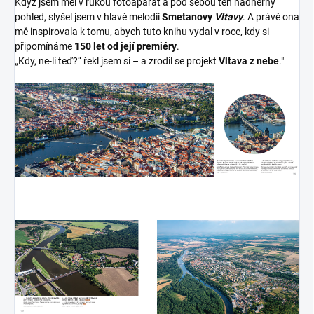
Když jsem měl v rukou fotoaparát a pod sebou ten nádherný
pohled, slyšel jsem v hlavě melodii
Smetanovy
Vltavy
. A právě ona
mě inspirovala k tomu, abych tuto knihu vydal v roce, kdy si
připomínáme
150 let od její premiéry
.
„Kdy, ne-li teď?“ řekl jsem si – a zrodil se projekt
Vltava z nebe
."