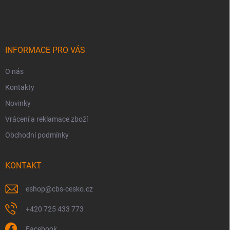
á
p
a
t
í
INFORMACE PRO VÁS
O nás
Kontakty
Novinky
Vrácení a reklamace zboží
Obchodní podmínky
KONTAKT
eshop
@
cbs-cesko.cz
+420 725 433 773
Facebook