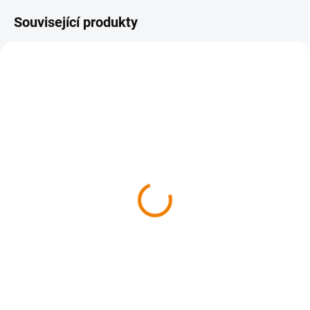
Související produkty
SKLADEM
SKLADEM
Čarovná Praha
Kniha - České hrady a
zámky z nebe, 5. díl -
629 Kč
Střední Čechy
629 Kč bez DPH
629 Kč
Do košíku
629 Kč bez DPH
Do košíku