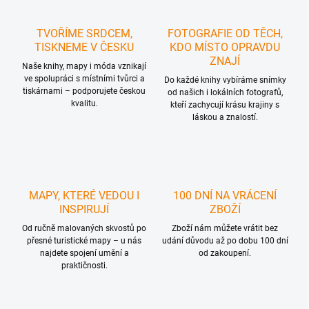
TVOŘÍME SRDCEM,
FOTOGRAFIE OD TĚCH,
TISKNEME V ČESKU
KDO MÍSTO OPRAVDU
ZNAJÍ
Naše knihy, mapy i móda vznikají
ve spolupráci s místními tvůrci a
Do každé knihy vybíráme snímky
tiskárnami – podporujete českou
od našich i lokálních fotografů,
kvalitu.
kteří zachycují krásu krajiny s
láskou a znalostí.
MAPY, KTERÉ VEDOU I
100 DNÍ NA VRÁCENÍ
INSPIRUJÍ
ZBOŽÍ
Od ručně malovaných skvostů po
Zboží nám můžete vrátit bez
přesné turistické mapy – u nás
udání důvodu až po dobu 100 dní
najdete spojení umění a
od zakoupení.
praktičnosti.