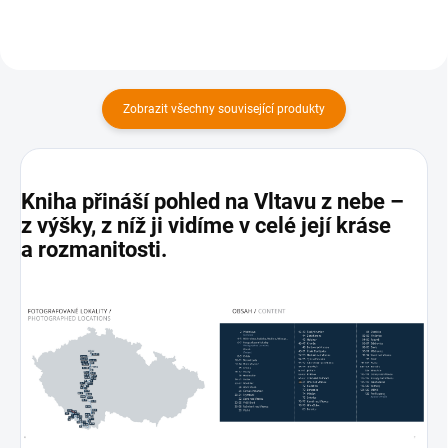
Zobrazit všechny související produkty
Kniha přináší pohled na
Vltavu z nebe
–
z výšky, z níž ji vidíme v celé její kráse
a rozmanitosti.