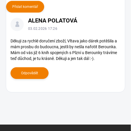
Přidat komentář
V
ALENA POLATOVÁ
ý
p
03.02.2026 17:26
i
s
Děkuji za rychlé doručení zboží, Vltava jako dárek potěšila a
mám prosbu do budoucna, jestli by nešla nafotit Berounka.
d
Mám od vás již 6 knih spojených s Plzní u Berounky trávíme
i
teď důchod, je tu krásně. Děkuji a jen tak dál :-).
s
k
u
Odpovědět
z
í
Z