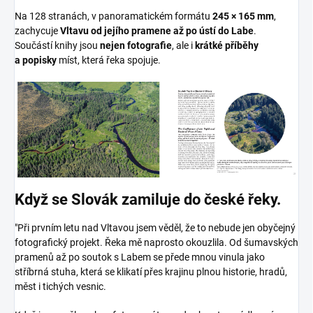
Na 128 stranách, v panoramatickém formátu
245 × 165 mm
,
zachycuje
Vltavu od jejího pramene až po ústí do Labe
.
Součástí knihy jsou
nejen fotografie
, ale i
krátké příběhy
a popisky
míst, která řeka spojuje.
Když se Slovák zamiluje do české řeky.
"Při prvním letu nad Vltavou jsem věděl, že to nebude jen obyčejný
fotografický projekt. Řeka mě naprosto okouzlila. Od šumavských
pramenů až po soutok s Labem se přede mnou vinula jako
stříbrná stuha, která se klikatí přes krajinu plnou historie, hradů,
měst i tichých vesnic.