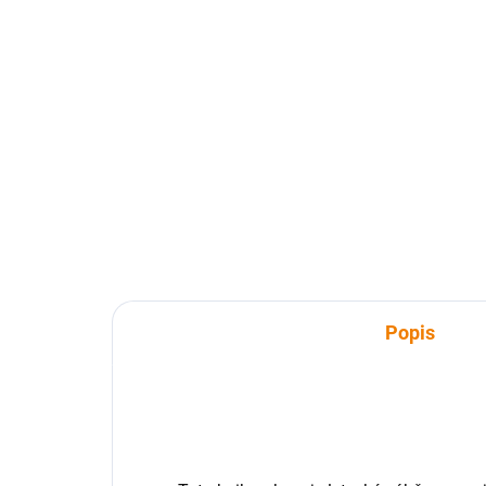
SKLADEM
Kniha - Vyškovsko z nebe
Iva
(2
629 Kč
62
629 Kč bez DPH
629
Do košíku
Popis