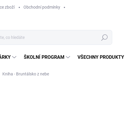
ce zboží
Obchodní podmínky
Hledat
ÁRKY
ŠKOLNÍ PROGRAM
VŠECHNY PRODUKTY
Kniha - Bruntálsko z nebe
ocení
629 Kč
629 Kč bez DPH
Měrná
SKLADEM