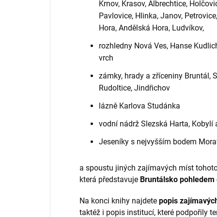
Krnov, Krasov, Albrechtice, Holčov
Pavlovice, Hlinka, Janov, Petrovic
Hora, Andělská Hora, Ludvíkov,
rozhledny Nová Ves, Hanse Kudlicha
vrch
zámky, hrady a zříceniny Bruntál, S
Rudoltice, Jindřichov
lázně Karlova Studánka
vodní nádrž Slezská Harta, Kobylí
Jeseníky s nejvyšším bodem Mora
a spoustu jiných zajímavých míst tohoto
která představuje
Bruntálsko pohledem
Na konci knihy najdete
popis zajímavýc
taktéž i popis institucí, které podpořily te