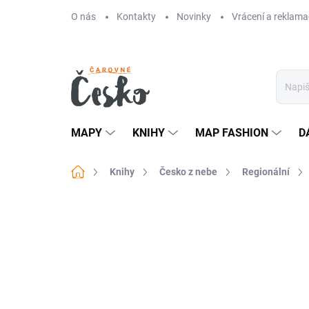
Přejít
O nás
Kontakty
Novinky
Vrácení a reklama
na
obsah
MAPY
KNIHY
MAP FASHION
D
Domů
Knihy
Česko z nebe
Regionální
Neohodnoceno
Podrobnosti hodn