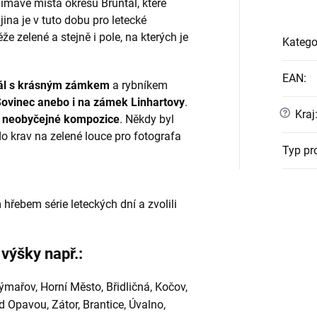
jímavé místa okresu Bruntál, které
ina je v tuto dobu pro letecké
že zelené a stejně i pole, na kterých je
Katego
EAN
:
ál s krásným zámkem
a rybníkem
 Sovinec anebo i na zámek Linhartovy
.
?
Kraj
neobyčejné kompozice
. Někdy byl
ádo krav na zelené louce pro fotografa
Typ pr
 hřebem série leteckých dní a zvolili
 výšky např.:
ýmařov, Horní Město, Břidličná, Kočov,
d Opavou, Zátor, Brantice, Úvalno,