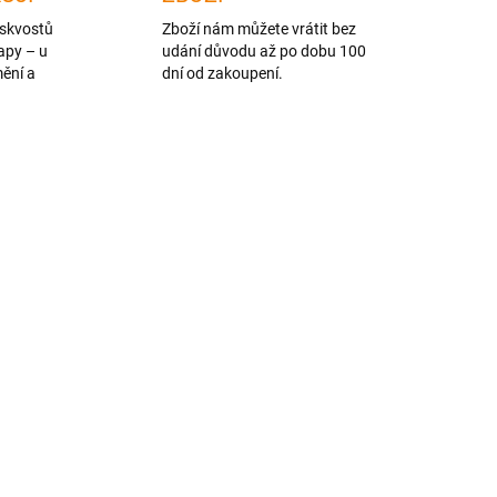
skvostů
Zboží nám můžete vrátit bez
apy – u
udání důvodu až po dobu 100
mění a
dní od zakoupení.