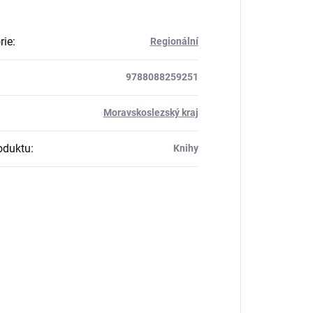
rie
:
Regionální
9788088259251
:
Moravskoslezský kraj
oduktu
:
Knihy