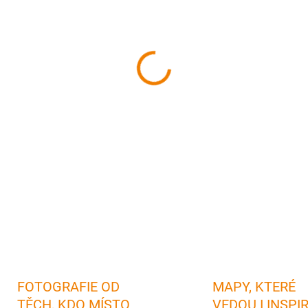
cena:
MŮŽEME DORUČIT DO:
12.08.
−
+
Kniha leteckých fotografií z
Bruntálska
✅ Texty v
češtině a v
Skvělý dárek
pro každého, kdo n
tohoto regionu
✅ Pevná vazba a t
dlouhou životnost
knihy
DETAILNÍ INFORMACE
FOTOGRAFIE OD
MAPY, KTERÉ
TĚCH, KDO MÍSTO
VEDOU I INSPI