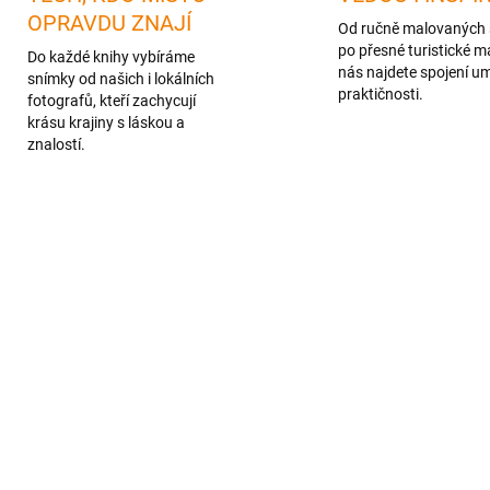
OPRAVDU ZNAJÍ
Od ručně malovaných 
po přesné turistické m
Do každé knihy vybíráme
nás najdete spojení u
snímky od našich i lokálních
praktičnosti.
fotografů, kteří zachycují
krásu krajiny s láskou a
znalostí.