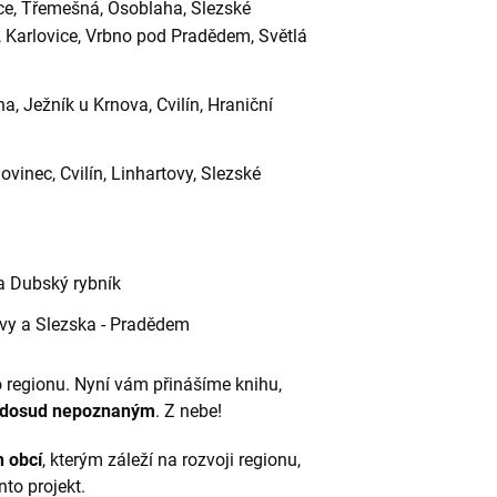
ice, Třemešná, Osoblaha, Slezské
e, Karlovice, Vrbno pod Pradědem, Světlá
, Ježník u Krnova, Cvilín, Hraniční
ovinec, Cvilín, Linhartovy, Slezské
 a Dubský rybník
vy a Slezska - Pradědem
 regionu. Nyní vám přinášíme knihu,
 dosud nepoznaným
. Z nebe!
h obcí
, kterým záleží na rozvoji regionu,
nto projekt.