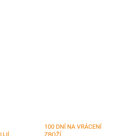
2026
MOŽNOSTI DORUČENÍ
Přidat do košíku
 okresu Bruntál
vám přinese:
✅ Na 100 fotografií z
 angličtině
- ideální volba
pro zahraniční čtenáře
✅
emá možnost vzlétnout
✅ Potěší rodáka i milovníka
isk na kvalitní lesklý papír zaručuje
kvalitu fotografií a
ZEPTAT SE
HLÍDAT
100 DNÍ NA VRÁCENÍ
RUJÍ
ZBOŽÍ