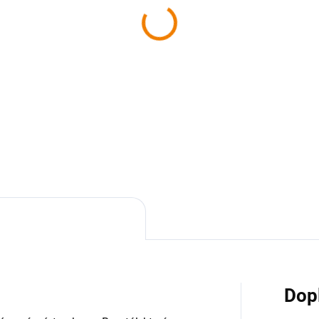
SKLADEM
SKL
nčice a okolí z nebe
Kniha - Svitavsko z ne
024)
629 Kč
9 Kč
629 Kč bez DPH
 Kč bez DPH
Do košíku
Do košíku
Dop