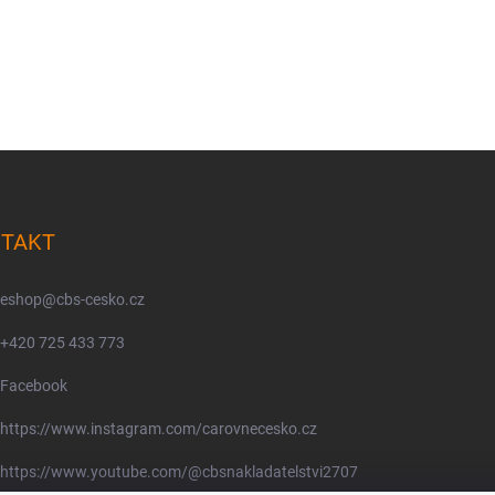
TAKT
eshop
@
cbs-cesko.cz
+420 725 433 773
Facebook
https://www.instagram.com/carovnecesko.cz
https://www.youtube.com/@cbsnakladatelstvi2707