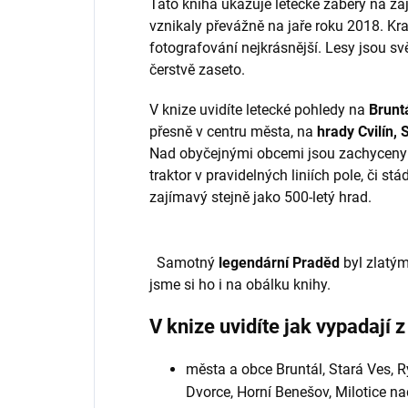
Tato kniha ukazuje letecké záběry na za
vznikaly převážně na jaře roku 2018. Kraj
fotografování nejkrásnější. Lesy jsou svě
čerstvě zaseto.
V knize uvidíte letecké pohledy na
Brunt
přesně v centru města, na
hrady Cvilín,
Nad obyčejnými obcemi jsou zachyceny
traktor v pravidelných liniích pole, či st
zajímavý stejně jako 500-letý hrad.
Samotný
legendární Praděd
byl zlatým
jsme si ho i na obálku knihy.
V knize uvidíte jak vypadají z
města a obce Bruntál, Stará Ves, R
Dvorce, Horní Benešov, Milotice na