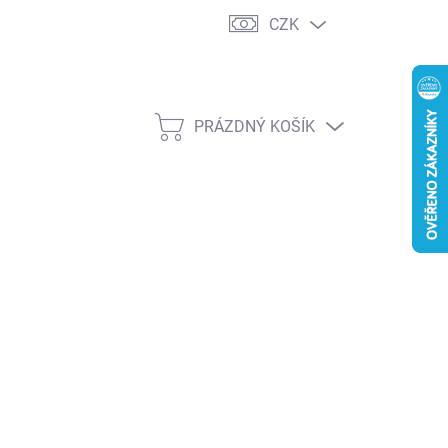
CZK
PRÁZDNÝ KOŠÍK
NÁKUPNÍ
KOŠÍK