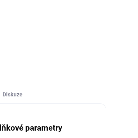
ADEM
SKLADEM
be
Kniha - Novojičínsko z
nebe
629 Kč
629 Kč bez DPH
Do košíku
Diskuze
lňkové parametry