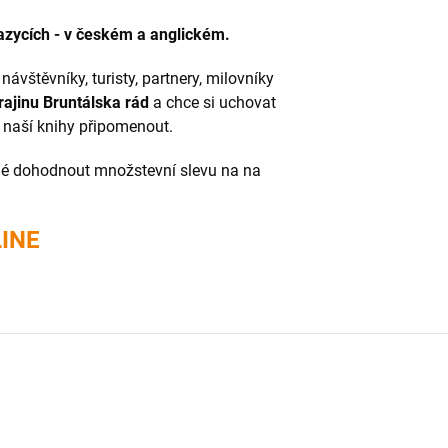
azycích - v českém a anglickém.
návštěvníky, turisty, partnery, milovníky
ajinu Bruntálska rád
a chce si uchovat
í naší knihy připomenout.
né dohodnout množstevní slevu na na
INE