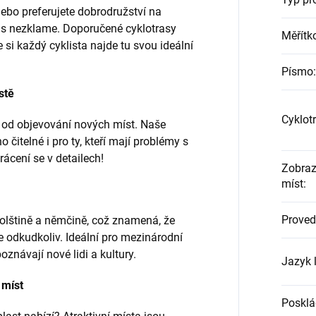
nebo preferujete dobrodružství na
ás nezklame. Doporučené cyklotrasy
Měřítk
 si každý cyklista najde tu svou ideální
Písmo
:
stě
Cyklot
 od objevování nových míst. Naše
čitelné i pro ty, kteří mají problémy s
cení se v detailech!
Zobraz
míst
:
Proved
polštině a němčině, což znamená, že
 odkudkoliv. Ideální pro mezinárodní
poznávají nové lidi a kultury.
Jazyk 
 míst
Posklá