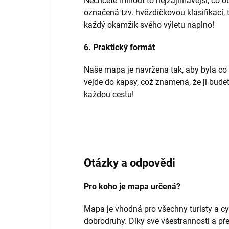
Nechcete minout to nejzajímavější, co ob
označená tzv. hvězdičkovou klasifikací, t
každý okamžik svého výletu naplno!
6. Praktický formát
Naše mapa je navržena tak, aby byla co 
vejde do kapsy, což znamená, že ji budet
každou cestu!
Otázky a odpovědi
Pro koho je mapa určená?
Mapa je vhodná pro všechny turisty a cy
dobrodruhy. Díky své všestrannosti a př