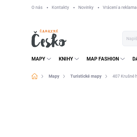
Přejít
O nás
Kontakty
Novinky
Vrácení a reklama
na
obsah
MAPY
KNIHY
MAP FASHION
D
Domů
Mapy
Turistické mapy
407 Krušné h
Neohodnoceno
Podrobnosti hodn