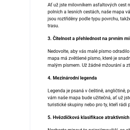
Ať už jste milovníkem asfaltových cest 
polních a lesních cestách, naše mapa v
jsou roztříděny podle typu povrchu, takže
trasu.
3. Čitelnost a přehlednost na prvním mí
Nedovolte, aby vás malé písmo odradilo
mapa má zvětšené písmo, které je snadno 
malým písmem. Už žádné mžourání a ztrá
4. Mezinárodní legenda
Legenda je psaná v češtině, angličtině, 
vám naše mapa bude užitečná, ať už jste
turistické skupiny nebo pro ty, kteří rádi 
5. Hvězdičková klasifikace atraktivních