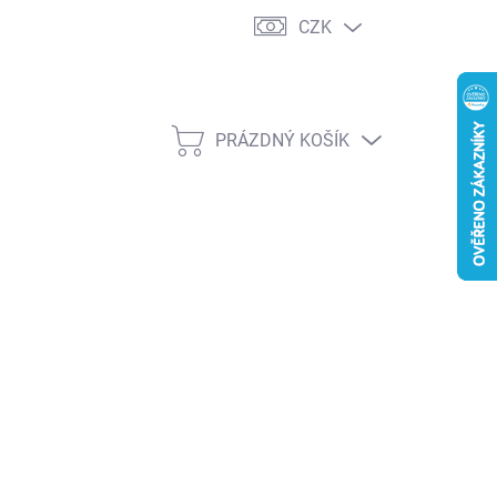
CZK
PRÁZDNÝ KOŠÍK
NÁKUPNÍ
KOŠÍK