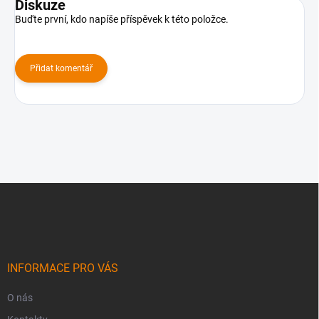
Diskuze
Buďte první, kdo napíše příspěvek k této položce.
Přidat komentář
Z
á
p
a
t
í
INFORMACE PRO VÁS
O nás