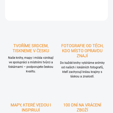
DETAILNÍ INFORMACE
ZEPTAT SE
HLÍDAT
TVOŘÍME SRDCEM,
FOTOGRAFIE OD TĚCH,
TISKNEME V ČESKU
KDO MÍSTO OPRAVDU
ZNAJÍ
Naše knihy, mapy i móda vznikají
ve spolupráci s místními tvůrci a
Do každé knihy vybíráme snímky
tiskárnami – podporujete českou
od našich i lokálních fotografů,
kvalitu.
kteří zachycují krásu krajiny s
láskou a znalostí.
MAPY, KTERÉ VEDOU I
100 DNÍ NA VRÁCENÍ
INSPIRUJÍ
ZBOŽÍ