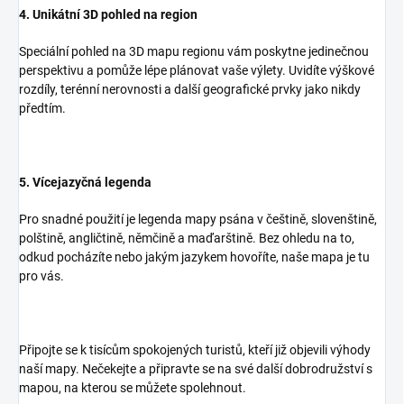
4. Unikátní 3D pohled na region
Speciální pohled na 3D mapu regionu vám poskytne jedinečnou
perspektivu a pomůže lépe plánovat vaše výlety. Uvidíte výškové
rozdíly, terénní nerovnosti a další geografické prvky jako nikdy
předtím.
5. Vícejazyčná legenda
Pro snadné použití je legenda mapy psána v češtině, slovenštině,
polštině, angličtině, němčině a maďarštině. Bez ohledu na to,
odkud pocházíte nebo jakým jazykem hovoříte, naše mapa je tu
pro vás.
Připojte se k tisícům spokojených turistů, kteří již objevili výhody
naší mapy. Nečekejte a připravte se na své další dobrodružství s
mapou, na kterou se můžete spolehnout.