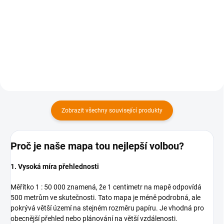
169 Kč bez DPH
169 Kč bez DPH
Do košíku
Do košíku
Zobrazit všechny související produkty
Proč je naše mapa tou nejlepší volbou?
1. Vysoká míra přehlednosti
Měřítko 1 : 50 000 znamená, že 1 centimetr na mapě odpovídá
500 metrům ve skutečnosti. Tato mapa je méně podrobná, ale
pokrývá větší území na stejném rozměru papíru. Je vhodná pro
obecnější přehled nebo plánování na větší vzdálenosti.