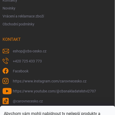
Kontakty
Novinky
Vrácení a reklamace zboží
Obchodní podmínky
KONTAKT
eshop
@
cbs-cesko.cz
+420 725 433 773
Facebook
https://www.instagram.com/carovnecesko.cz
https://www.youtube.com/@cbsnakladatelstvi2707
@carovnecesko.cz
Abychom vám mohli nabídnout ty nejlepší produkty a