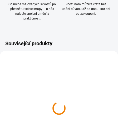
Od ručně malovaných skvostů po
Zboží nám můžete vrátit bez
přesné turistické mapy – u nás
udání důvodu až po dobu 100 dní
najdete spojení umění a
od zakoupení.
praktičnosti.
Související produkty
TIP
SKLADEM
SKLADEM
1101 Poľana 1 : 50 000
1094 Nízké Tatry,
Chopok 1 : 50 000
169 Kč
169 Kč