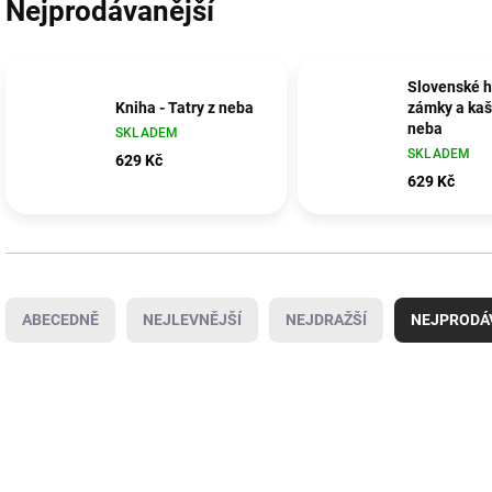
Nejprodávanější
Slovenské h
Kniha - Tatry z neba
zámky a kaš
neba
SKLADEM
SKLADEM
629 Kč
629 Kč
Ř
a
ABECEDNĚ
NEJLEVNĚJŠÍ
NEJDRAŽŠÍ
NEJPRODÁ
z
e
n
V
í
ý
p
p
r
i
o
s