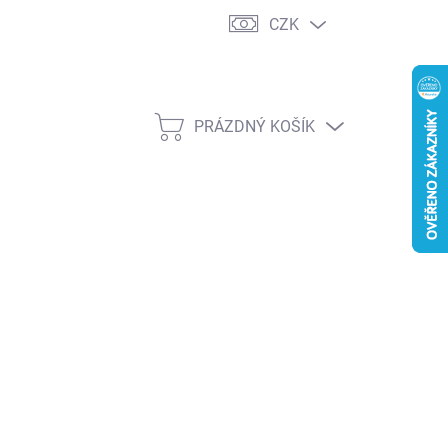
CZK
PRÁZDNÝ KOŠÍK
NÁKUPNÍ
KOŠÍK