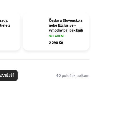
rady,
Česko a Slovensko z
tiele z
nebe Exclusive -
výhodný balíček knih
SKLADEM
2 290 Kč
40
položek celkem
VANĚJŠÍ