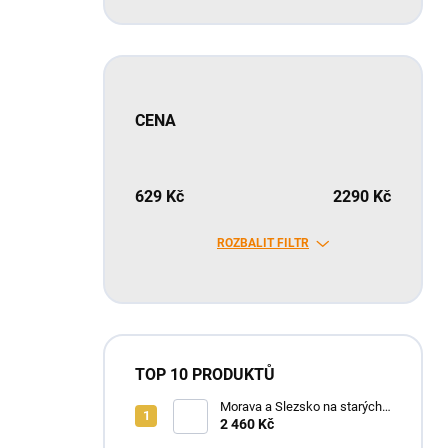
CENA
629
Kč
2290
Kč
ROZBALIT FILTR
TOP 10 PRODUKTŮ
Morava a Slezsko na starých
mapách - historický atlas
2 460 Kč
Moravy a Slezska (2025)