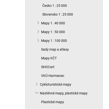
n
Česko 1 : 25 000
í
p
Slovensko 1 : 25 000
a
n
Mapy 1 : 40 000
e
Mapy 1 : 50 000
l
Mapy 1 : 100 000
Sady map a atlasy
Mapy KČT
SHOCart
VKÚ Harmanec
Cykloturistické mapy
Nástěnné mapy, plastické mapy
Plastické mapy