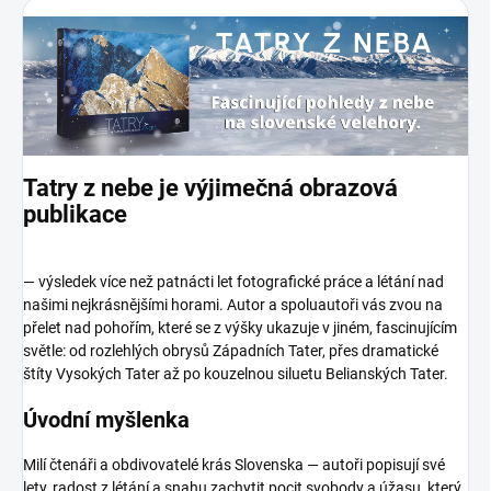
Tatry z nebe je výjimečná obrazová
publikace
— výsledek více než patnácti let fotografické práce a létání nad
našimi nejkrásnějšími horami. Autor a spoluautoři vás zvou na
přelet nad pohořím, které se z výšky ukazuje v jiném, fascinujícím
světle: od rozlehlých obrysů Západních Tater, přes dramatické
štíty Vysokých Tater až po kouzelnou siluetu Belianských Tater.
Úvodní myšlenka
Milí čtenáři a obdivovatelé krás Slovenska — autoři popisují své
lety, radost z létání a snahu zachytit pocit svobody a úžasu, který