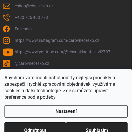
eshop
@
cbs-cesko.cz
+420 725 433 773
Facebook
https://www.instagram.com/carovnecesko.cz
https://www.youtube.com/@cbsnakladatelstvi2707
@carovnecesko.cz
Abychom vám mohli nabídnout ty nejlepší produkty a
zabezpečili rychlé zpracování objednávek, využíváme
cookies a další technologie. Zde si můžete upravit
preference podle potřeby.
Nastavení
Copyright 2026
Čarovné Česko - Knihy, Mapy a Mapová móda
. Všechna
práva vyhrazena.
Upravit nastavení cookies
Odmítnout
Souhlasím