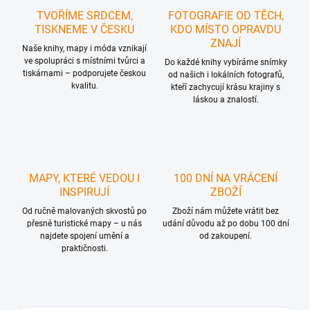
TVOŘÍME SRDCEM,
FOTOGRAFIE OD TĚCH,
TISKNEME V ČESKU
KDO MÍSTO OPRAVDU
ZNAJÍ
Naše knihy, mapy i móda vznikají
ve spolupráci s místními tvůrci a
Do každé knihy vybíráme snímky
tiskárnami – podporujete českou
od našich i lokálních fotografů,
kvalitu.
kteří zachycují krásu krajiny s
láskou a znalostí.
MAPY, KTERÉ VEDOU I
100 DNÍ NA VRÁCENÍ
INSPIRUJÍ
ZBOŽÍ
Od ručně malovaných skvostů po
Zboží nám můžete vrátit bez
přesné turistické mapy – u nás
udání důvodu až po dobu 100 dní
najdete spojení umění a
od zakoupení.
praktičnosti.