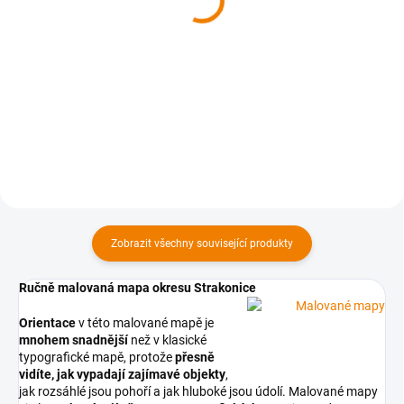
dětem
Chrudimsko dětem
120 Kč
120 Kč
od
od
od 120 Kč bez DPH
od 120 Kč bez DPH
Detail
Detail
Zobrazit všechny související produkty
Ručně malovaná mapa okresu Strakonice
Orientace
v této malované mapě je
mnohem snadnější
než v klasické
typografické mapě, protože
přesně
vidíte, jak vypadají zajímavé objekty
,
jak rozsáhlé jsou pohoří a jak hluboké jsou údolí. Malované mapy