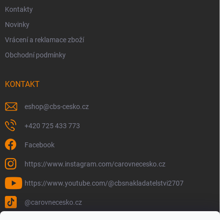
Kontakty
Novinky
Vrácení a reklamace zboží
Obchodní podmínky
KONTAKT
eshop
@
cbs-cesko.cz
+420 725 433 773
Facebook
https://www.instagram.com/carovnecesko.cz
https://www.youtube.com/@cbsnakladatelstvi2707
@carovnecesko.cz