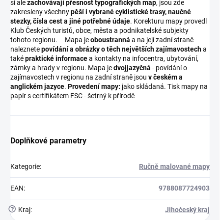
si ale
zachovávají přesnost typografických map
, jsou zde
zakresleny všechny
pěší i vybrané cyklistické trasy, naučné
stezky, čísla cest a jiné potřebné údaje
. Korekturu mapy provedl
Klub Českých turistů, obce, města a podnikatelské subjekty
tohoto regionu.
Mapa je
oboustranná
a na její zadní straně
naleznete
povídání a obrázky o těch největších zajímavostech
a
také
praktické informace
a kontakty na infocentra, ubytování,
zámky a hrady v regionu. Mapa je
dvojjazyčná
- povídání o
zajímavostech v regionu na zadní straně jsou
v českém a
anglickém jazyce
.
Provedení mapy:
jako skládaná. Tisk mapy na
papír s certifikátem FSC - šetrný k přírodě
Doplňkové parametry
Kategorie
:
Ručně malované mapy
EAN
:
9788087724903
?
Kraj
:
Jihočeský kraj