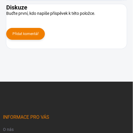
Diskuze
Buďte první, kdo napíše příspěvek k této položce.
Přidat komentář
Z
á
p
a
t
í
INFORMACE PRO VÁS
O nás