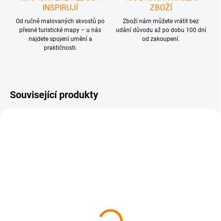
INSPIRUJÍ
ZBOŽÍ
Od ručně malovaných skvostů po
Zboží nám můžete vrátit bez
přesné turistické mapy – u nás
udání důvodu až po dobu 100 dní
najdete spojení umění a
od zakoupení.
praktičnosti.
Související produkty
SKLADEM
SKLADEM
Ručně malovaná
Ručně malovaná
cyklomapa Kroměřížsko
nástěnná cyklomapa