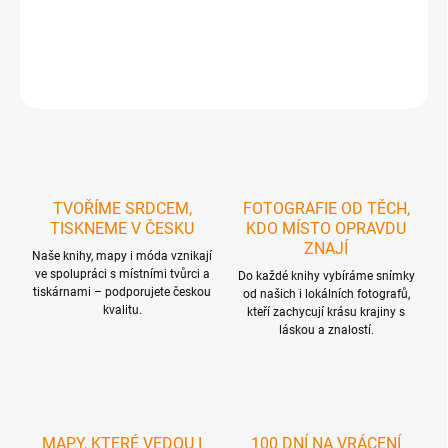
DETAILNÍ INFORMACE
ZEPTAT SE
HLÍDAT
TVOŘÍME SRDCEM,
FOTOGRAFIE OD TĚCH,
TISKNEME V ČESKU
KDO MÍSTO OPRAVDU
ZNAJÍ
Naše knihy, mapy i móda vznikají
ve spolupráci s místními tvůrci a
Do každé knihy vybíráme snímky
tiskárnami – podporujete českou
od našich i lokálních fotografů,
kvalitu.
kteří zachycují krásu krajiny s
láskou a znalostí.
MAPY, KTERÉ VEDOU I
100 DNÍ NA VRÁCENÍ