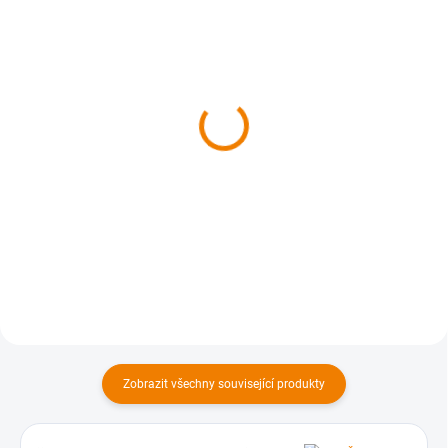
SKLADEM
SKLADEM
Kniha - Jižní Plzeňsko z
Kniha - Sokolovsko z
nebe
nebe
629 Kč
629 Kč
629 Kč bez DPH
629 Kč bez DPH
Do košíku
Do košíku
Zobrazit všechny související produkty