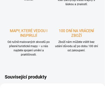
kteří zachycují krásu krajiny s
láskou a znalostí.
MAPY, KTERÉ VEDOU I
100 DNÍ NA VRÁCENÍ
INSPIRUJÍ
ZBOŽÍ
Od ručně malovaných skvostů po
Zboží nám můžete vrátit bez
přesné turistické mapy – u nás
udání důvodu až po dobu 100 dní
najdete spojení umění a
od zakoupení.
praktičnosti.
Související produkty