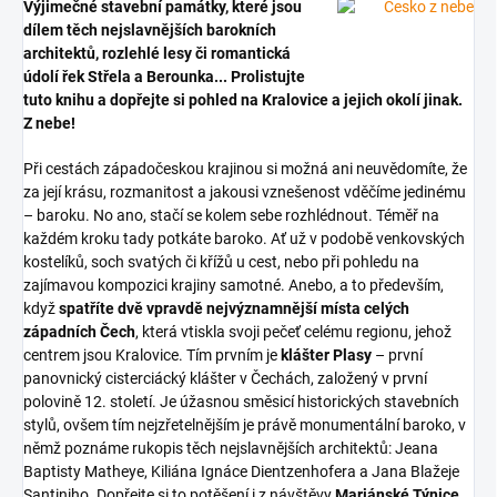
Výjimečné stavební památky, které jsou
dílem těch nejslavnějších barokních
architektů, rozlehlé lesy či romantická
údolí řek Střela a Berounka... Prolistujte
tuto knihu a dopřejte si pohled na Kralovice a jejich okolí jinak.
Z nebe!
Při cestách západočeskou krajinou si možná ani neuvědomíte, že
za její krásu, rozmanitost a jakousi vznešenost vděčíme jedinému
– baroku. No ano, stačí se kolem sebe rozhlédnout. Téměř na
každém kroku tady potkáte baroko. Ať už v podobě venkovských
kostelíků, soch svatých či křížů u cest, nebo při pohledu na
zajímavou kompozici krajiny samotné. Anebo, a to především,
když
spatříte dvě vpravdě nejvýznamnější místa celých
západních Čech
, která vtiskla svoji pečeť celému regionu, jehož
centrem jsou Kralovice. Tím prvním je
klášter Plasy
– první
panovnický cisterciácký klášter v Čechách, založený v první
polovině 12. století. Je úžasnou směsicí historických stavebních
stylů, ovšem tím nejzřetelnějším je právě monumentální baroko, v
němž poznáme rukopis těch nejslavnějších architektů: Jeana
Baptisty Matheye, Kiliána Ignáce Dientzenhofera a Jana Blažeje
Santiniho. Dopřejte si to potěšení i z návštěvy
Mariánské Týnice
,