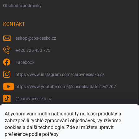
Obchodní podmínky
KONTAKT
eshop
@
cbs-cesko.cz
+420 725 433 773
Facebook
https://www.instagram.com/carovnecesko.cz
https://www.youtube.com/@cbsnakladatelstvi2707
@carovnecesko.cz
Abychom vám mohli nabídnout ty nejlepší produkty a
zabezpečili rychlé zpracování objednávek, využíváme
cookies a další technologie. Zde si můžete upravit
preference podle potřeby.