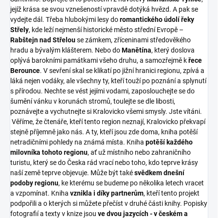
jejíž krása se svou vznešeností vpravdě dotýká hvězd. A pak se
vydejte dál. Třeba hlubokými lesy do
romantického údolí řeky
Střely
, kde leží nejmenší historické město střední Evropě –
Rabštejn nad Střelou
se zámkem, zříceninami středověkého
hradu a bývalým klášterem. Nebo do
Manětína
, který doslova
oplývá barokními památkami všeho druhu, a samozřejmě k
řece
Berounce
. V sevření skal se klikatí po jižní hranici regionu, zpívá a
láká nejen vodáky, ale všechny ty, kteří touží po poznání a splynutí
s přírodou. Nechte se vést jejími vodami, zaposlouchejte se do
šumění vánku v korunách stromů, toulejte se dle libosti,
poznávejte a vychutnejte si Kralovicko všemi smysly. Jste vítáni.
Věříme, že čtenáře, kteří tento region neznají, Kralovicko překvapí
stejně příjemně jako nás. A ty, kteří jsou zde doma, kniha potěší
netradičními pohledy na známá místa. Kniha
potěší každého
milovníka tohoto regionu
, ať už místního nebo zahraničního
turistu, který se do Česka rád vrací nebo toho, kdo teprve krásy
naší země teprve objevuje. Může být také
svědkem dnešní
podoby regionu
, ke kterému se budeme po několika letech vracet
a vzpomínat. Kniha
vznikla i díky partnerům
, kteří tento projekt
podpořili a o kterých si můžete přečíst v druhé části knihy. Popisky
fotografií a texty v knize jsou
ve dvou jazycích - v českém a