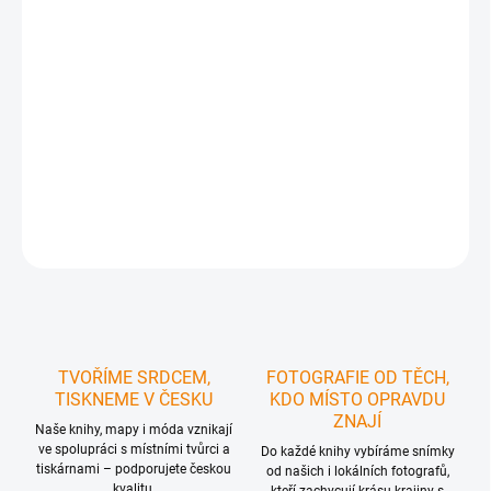
Kniha leteckých fotografií z SO ORP Kralovice
vám přinese:
✅ Na
100 fotografií z Kralovic a okolí
✅ Letecké záběry na každou obec v SO ORP
Kralovice
✅ Texty v
češtině a v angličtině
- ideální volba
pro zahraniční
čtenáře
✅
Skvělý dárek
pro každého, kdo nemá možnost vzlétnout
✅ Potěší
rodáka i milovníka tohoto regionu
✅ Pevná vazba a tisk na kvalitní lesklý
papír zaručuje
kvalitu fotografií a dlouhou životnost
knihy
DETAILNÍ INFORMACE
ZEPTAT SE
HLÍDAT
TVOŘÍME SRDCEM,
FOTOGRAFIE OD TĚCH,
TISKNEME V ČESKU
KDO MÍSTO OPRAVDU
ZNAJÍ
Naše knihy, mapy i móda vznikají
ve spolupráci s místními tvůrci a
Do každé knihy vybíráme snímky
tiskárnami – podporujete českou
od našich i lokálních fotografů,
kvalitu.