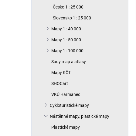
n
Česko 1 : 25 000
í
p
Slovensko 1 : 25 000
a
n
Mapy 1 : 40 000
e
Mapy 1 : 50 000
l
Mapy 1 : 100 000
Sady map a atlasy
Mapy KČT
SHOCart
VKÚ Harmanec
Cykloturistické mapy
Nástěnné mapy, plastické mapy
Plastické mapy