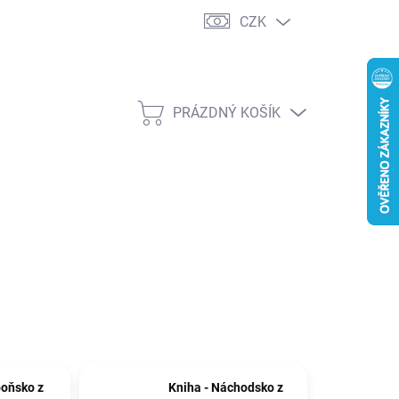
CZK
PRÁZDNÝ KOŠÍK
NÁKUPNÍ
KOŠÍK
boňsko z
Kniha - Náchodsko z