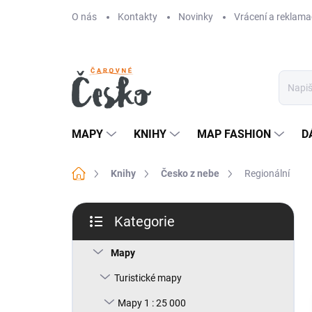
Přejít
O nás
Kontakty
Novinky
Vrácení a reklama
na
obsah
MAPY
KNIHY
MAP FASHION
D
Domů
Knihy
Česko z nebe
Regionální
P
Kategorie
o
Přeskočit
s
kategorie
t
Mapy
r
Turistické mapy
a
n
Mapy 1 : 25 000