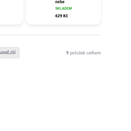
nebe
SKLADEM
629 Kč
9
položek celkem
VANĚJŠÍ